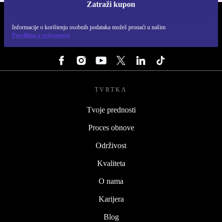
Zatraži kupon
REFURBED HRVATSKA - RETHINK NEW.
Informacije o korištenju osobnih podataka možeš pronaći u našim
Pravilima o privatnosti
PRATI NAS
TVRTKA
Tvoje prednosti
Proces obnove
Održivost
Kvaliteta
O nama
Karijera
Blog