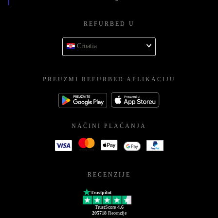
REFURBED U
Croatia
PREUZMI REFURBED APLIKACIJU
NAČINI PLAĆANJA
RECENZIJE
Trustpilot
TrustScore
4.6
205718
Recenzije