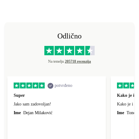
Odlično
Na temelju
205718 recenzija
potvrđeno
Super
Kako je i o
Jako sam zadovoljan!
Kako je i op
Ime
Dejan Milaković
Ime
Tonci L