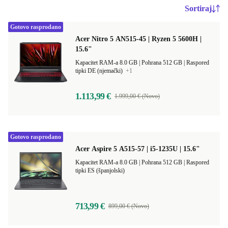
Sortiraj
Gotovo rasprodano
Acer Nitro 5 AN515-45 | Ryzen 5 5600H |
15.6"
Kapacitet RAM-a 8.0 GB |
Pohrana 512 GB |
Raspored
tipki DE (njemački)
+1
1.113,99 €
1.999,00 € (Novo)
Gotovo rasprodano
Acer Aspire 5 A515-57 | i5-1235U | 15.6"
Kapacitet RAM-a 8.0 GB |
Pohrana 512 GB |
Raspored
tipki ES (španjolski)
713,99 €
899,00 € (Novo)