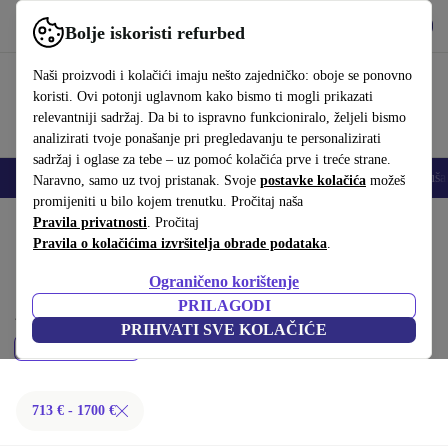
Preuzmi aplikaciju
Preuzmi
Bolje iskoristi refurbed
Koristi refurbed brzo i jednostavno
Naši proizvodi i kolačići imaju nešto zajedničko: oboje se ponovno
koristi. Ovi potonji uglavnom kako bismo ti mogli prikazati
relevantniji sadržaj. Da bi to ispravno funkcioniralo, željeli bismo
analizirati tvoje ponašanje pri pregledavanju te personalizirati
sadržaj i oglase za tebe – uz pomoć kolačića prve i treće strane.
Mobiteli
Prijenosna računala
Tableti
Pametni satovi
Dodaci
Sluša
Naravno, samo uz tvoj pristanak. Svoje
postavke kolačića
možeš
promijeniti u bilo kojem trenutku. Pročitaj naša
Početna stranica
Pravila privatnosti
Proizvodi
. Pročitaj
Prijenosna računala
Pravila o kolačićima izvršitelja obrade podataka
.
Acer prijenosna računala:
Ograničeno korištenje
Kupi refurbished Acer prijenosna računala ispod 1700 € – kvaliteta,
PRILAGODI
jamstvo i 30 dana za povrat. Uštedi novac i čuvaj okoliš.
PRIHVATI SVE KOLAČIĆE
Filtriraj
713 € - 1700 €