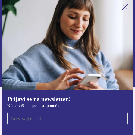
Prijavi se na newsletter!
Nikad više ne propusti ponudu.
Zatraži kupon
Informacije o korištenju osobnih podataka možeš pronaći u našim
Pravilima privatnosti
.
Prijavi se na newsletter!
Preuzmi refurbed aplikaciju
Nikad više ne propusti ponudu
Za iOS i Android