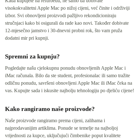
Kada kupujete na refurbedu, ne samo da dobivate
visokokvalitetni Apple Mac po nižoj cijeni, već činite i održiviji
izbor. Svi obnovljeni proizvodi pažljivo rekondicioniraju
stručnjaci kako bi osigurali da rade kao novi. Također dobivate
12-mjesečno jamstvo i 30-dnevni probni rok, što vam pruža
dodatni mir pri kupnji.
Spremni za kupnju?
Pogledajte našu cjelokupnu ponudu obnovljenih Apple Mac i
iMac računala. Bilo da ste student, profesionalac ili samo tražite
odličnu ponudu, savršeni obnovljeni Apple Mac ili iMac čeka na
vas. Kupujte sada i iskusite najbolju tehnologiju po djeliću cijene!
Kako rangiramo naše proizvode?
Naše proizvode rangiramo prema cijeni, zalihama i
najprodavanijim artiklima. Ponude se temelje na najboljoj
vrijednosti za kupce, uključujući čimbenike poput kvalitete