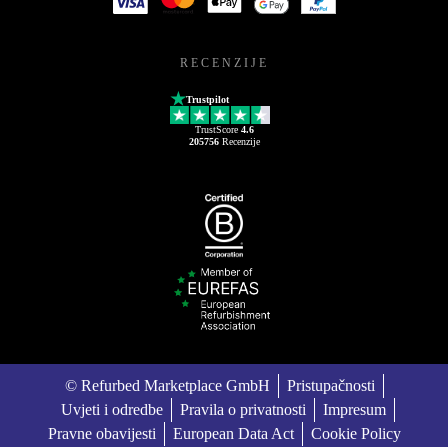
RECENZIJE
Trustpilot
TrustScore
4.6
205756
Recenzije
© Refurbed Marketplace GmbH
Pristupačnosti
Uvjeti i odredbe
Pravila o privatnosti
Impresum
Pravne obavijesti
European Data Act
Cookie Policy