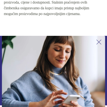
proizvoda, cijene i dostupnosti. Stalnim praćenjem ovih
čimbenika osiguravamo da kupci imaju pristup najboljim
mogućim proizvodima po najpovoljnijim cijenama.
Prijavi se na newsletter!
Nikad više ne propusti ponudu.
Zatraži kupon
Informacije o korištenju osobnih podataka možeš pronaći u našim
Pravilima privatnosti
.