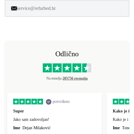
service@refurbed.hr
Odlično
Na temelju
205756 recenzija
potvrđeno
Super
Kako je i o
Jako sam zadovoljan!
Kako je i op
Ime
Dejan Milaković
Ime
Tonci L