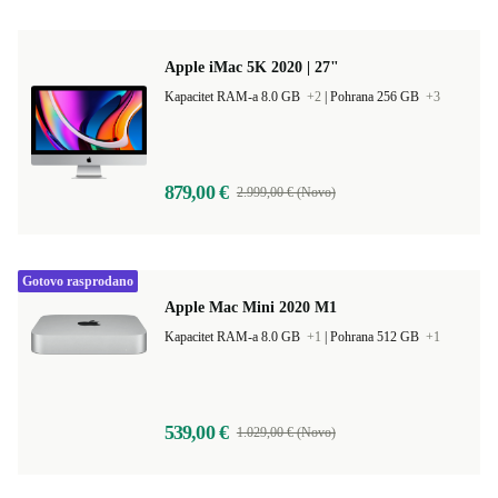
Apple iMac 5K 2020 | 27"
Kapacitet RAM-a 8.0 GB
+2
|
Pohrana 256 GB
+3
879,00 €
2.999,00 € (Novo)
Gotovo rasprodano
Apple Mac Mini 2020 M1
Kapacitet RAM-a 8.0 GB
+1
|
Pohrana 512 GB
+1
539,00 €
1.029,00 € (Novo)