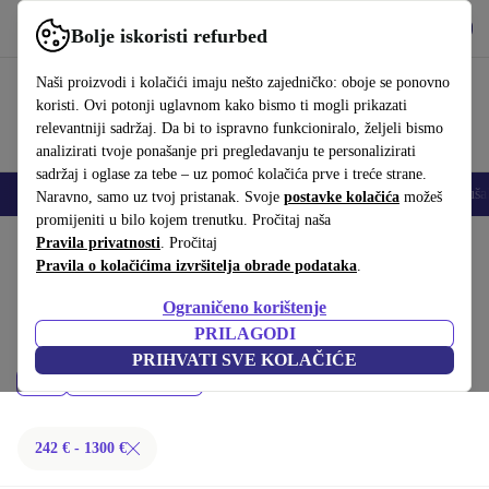
Preuzmi aplikaciju
Preuzmi
Bolje iskoristi refurbed
Koristi refurbed brzo i jednostavno
Naši proizvodi i kolačići imaju nešto zajedničko: oboje se ponovno
koristi. Ovi potonji uglavnom kako bismo ti mogli prikazati
relevantniji sadržaj. Da bi to ispravno funkcioniralo, željeli bismo
analizirati tvoje ponašanje pri pregledavanju te personalizirati
sadržaj i oglase za tebe – uz pomoć kolačića prve i treće strane.
Mobiteli
Prijenosna računala
Tableti
Pametni satovi
Dodaci
Sluša
Naravno, samo uz tvoj pristanak. Svoje
postavke kolačića
možeš
promijeniti u bilo kojem trenutku. Pročitaj naša
Početna stranica
Pravila privatnosti
Proizvodi
. Pročitaj
Desktop računala
Pravila o kolačićima izvršitelja obrade podataka
.
Apple Mac:
Ograničeno korištenje
Kupi refurbished Apple Mac ispod 1300 € – kvaliteta, jamstvo i 30 dana
PRILAGODI
za povrat. Uštedi novac i čuvaj okoliš.
PRIHVATI SVE KOLAČIĆE
Cijena
Filtriraj
242 € - 1300 €