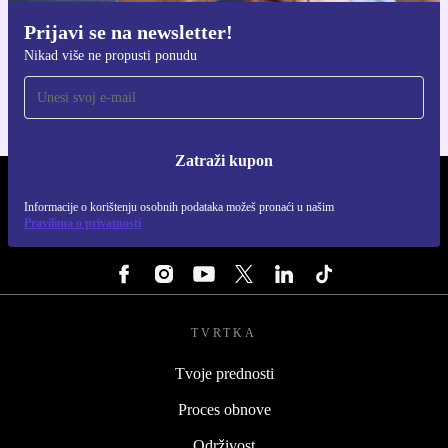
Prijavi se na newsletter!
Preuzmi refurbed aplikaciju
Nikad više ne propusti ponudu
Za iOS i Android
Zatraži kupon
REFURBED HRVATSKA - RETHINK NEW.
Informacije o korištenju osobnih podataka možeš pronaći u našim
Pravilima o privatnosti
PRATI NAS
TVRTKA
Tvoje prednosti
Proces obnove
Održivost