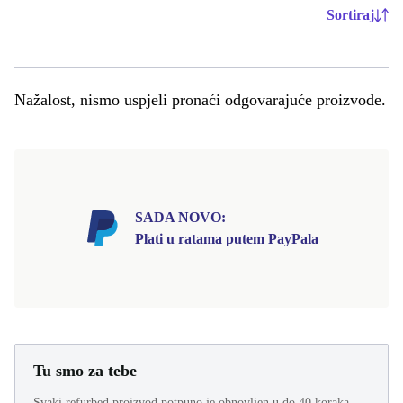
Sortiraj
Nažalost, nismo uspjeli pronaći odgovarajuće proizvode.
SADA NOVO:
Plati u ratama putem PayPala
Tu smo za tebe
Svaki refurbed proizvod potpuno je obnovljen u do 40 koraka,