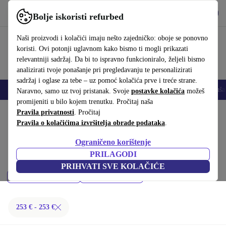
Preuzmi aplikaciju
Preuzmi
Bolje iskoristi refurbed
Koristi refurbed brzo i jednostavno
Naši proizvodi i kolačići imaju nešto zajedničko: oboje se ponovno
koristi. Ovi potonji uglavnom kako bismo ti mogli prikazati
relevantniji sadržaj. Da bi to ispravno funkcioniralo, željeli bismo
analizirati tvoje ponašanje pri pregledavanju te personalizirati
sadržaj i oglase za tebe – uz pomoć kolačića prve i treće strane.
Mobiteli
Prijenosna računala
Tableti
Pametni satovi
Dodaci
Sluša
Naravno, samo uz tvoj pristanak. Svoje
postavke kolačića
možeš
promijeniti u bilo kojem trenutku. Pročitaj naša
Početna stranica
Pravila privatnosti
Proizvodi
. Pročitaj
Mobiteli i pametni telefoni
Pravila o kolačićima izvršitelja obrade podataka
.
ASUS mobiteli:
Ograničeno korištenje
Kupi refurbished ASUS mobiteli ispod 200 € – kvaliteta, jamstvo i 30
PRILAGODI
dana za povrat. Uštedi novac i čuvaj okoliš.
PRIHVATI SVE KOLAČIĆE
Najnoviji modeli
Filtriraj
253 € - 253 €