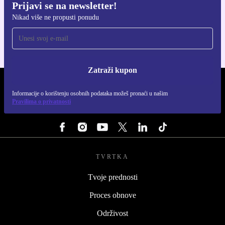
Prijavi se na newsletter!
Preuzmi refurbed aplikaciju
Nikad više ne propusti ponudu
Za iOS i Android
Zatraži kupon
REFURBED HRVATSKA - RETHINK NEW.
Informacije o korištenju osobnih podataka možeš pronaći u našim
Pravilima o privatnosti
PRATI NAS
TVRTKA
Tvoje prednosti
Proces obnove
Održivost