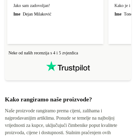
Jako sam zadovoljan!
Kako je i op
Ime
Dejan Milaković
Ime
Tonci L
Neke od naših recenzija s 4 i 5 zvjezdica
Kako rangiramo naše proizvode?
Naše proizvode rangiramo prema cijeni, zalihama i
najprodavanijim artiklima. Ponude se temelje na najboljoj
vrijednosti za kupce, uključujući čimbenike poput kvalitete
proizvoda, cijene i dostupnosti. Stalnim praćenjem ovih