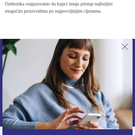
čimbenika osiguravamo da kupci imaju pristup najboljim
mogućim proizvodima po najpovoljnijim cijenama.
Prijavi se na newsletter!
Nikad više ne propusti ponudu.
Zatraži kupon
Informacije o korištenju osobnih podataka možeš pronaći u našim
Pravilima privatnosti
.