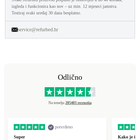
izgleda i funkcionira kao nov – uz min. 12 mjeseci jamstva.
Testiraj svaki uređaj 30 dana besplatno.
service@refurbed.hr
Odlično
Na temelju
205403 recenzija
potvrđeno
Super
Kako je i o