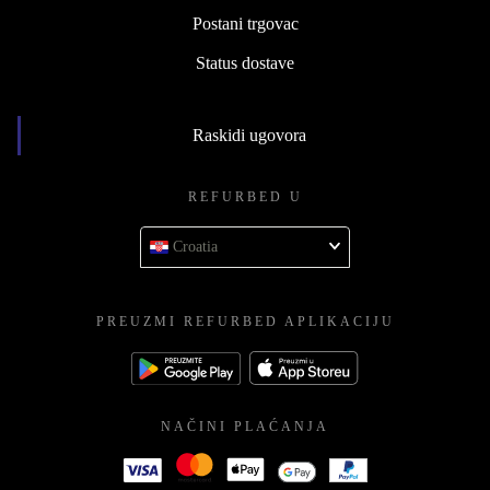
Postani trgovac
Status dostave
Raskidi ugovora
REFURBED U
Croatia
PREUZMI REFURBED APLIKACIJU
NAČINI PLAĆANJA