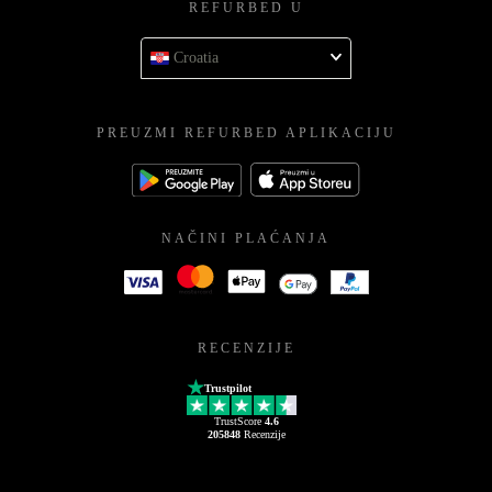
REFURBED U
Croatia
PREUZMI REFURBED APLIKACIJU
NAČINI PLAĆANJA
RECENZIJE
Trustpilot
TrustScore
4.6
205848
Recenzije