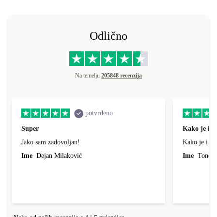
Odlično
Na temelju
205848 recenzija
potvrđeno
Super
Kako je i o
Jako sam zadovoljan!
Kako je i op
Ime
Dejan Milaković
Ime
Tonci L