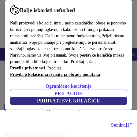
Preuzmi aplikaciju
Preuzmi
Bolje iskoristi refurbed
Koristi refurbed brzo i jednostavno
Naši proizvodi i kolačići imaju nešto zajedničko: oboje se ponovno
koristi. Ovi potonji uglavnom kako bismo ti mogli prikazati
relevantniji sadržaj. Da bi to ispravno funkcioniralo, željeli bismo
analizirati tvoje ponašanje pri pregledavanju te personalizirati
sadržaj i oglase za tebe – uz pomoć kolačića prve i treće strane.
Mobiteli
Prijenosna računala
Tableti
Pametni satovi
Dodaci
Sluša
Naravno, samo uz tvoj pristanak. Svoje
postavke kolačića
možeš
promijeniti u bilo kojem trenutku. Pročitaj naša
Početna stranica
Pravila privatnosti
Proizvodi
. Pročitaj
Mobiteli i pametni telefoni
Pravila o kolačićima izvršitelja obrade podataka
.
CAT mobiteli:
Ograničeno korištenje
Kupi refurbished CAT mobiteli ispod 600 € – kvaliteta, jamstvo i 30
PRILAGODI
dana za povrat. Uštedi novac i čuvaj okoliš.
PRIHVATI SVE KOLAČIĆE
Najnoviji modeli
Filtriraj
Sortiraj