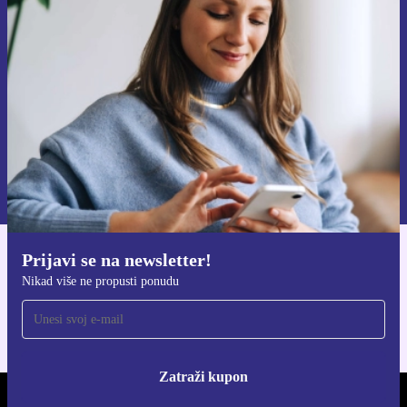
Nikad više ne propusti ponudu.
Zatraži kupon
Informacije o korištenju osobnih podataka možeš pronaći u našim
Pravilima privatnosti
.
Prijavi se na newsletter!
Preuzmi refurbed aplikaciju
Nikad više ne propusti ponudu
Za iOS i Android
Zatraži kupon
REFURBED HRVATSKA - RETHINK NEW.