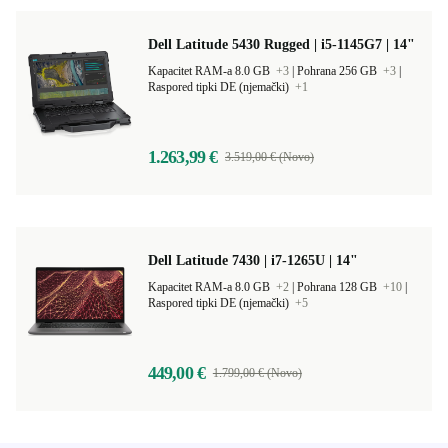
Dell Latitude 5430 Rugged | i5-1145G7 | 14"
Kapacitet RAM-a 8.0 GB
+3
|
Pohrana 256 GB
+3
|
Raspored tipki DE (njemački)
+1
1.263,99 €
3.519,00 € (Novo)
Dell Latitude 7430 | i7-1265U | 14"
Kapacitet RAM-a 8.0 GB
+2
|
Pohrana 128 GB
+10
|
Raspored tipki DE (njemački)
+5
449,00 €
1.799,00 € (Novo)