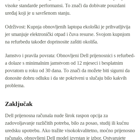
visoke standarde performansi. To znači da dobivate pouzdani
uređaj koji je u savršenom stanju.
Održivost: Kupnja obnovljenih laptopa ekološki je prihvatljivija
jer smanjuje elektronički otpad i čuva resurse. Svojom kupnjom
na refurbedu također doprinosite zaštiti okoliša.
Jamstvo i pravila povrata: Obnovljeni Dell prijenosnici s refurbed-
a dolaze s minimalnim jamstvom od 12 mjeseci i besplatnim
povratom u roku od 30 dana. To znači da možete biti sigurni da
donosite dobru odluku i da ste pokriveni u slučaju bilo kakvih
problema.
Zaključak
Dell prijenosna računala nude širok raspon opcija za
zadovoljavanje različitih potreba, bilo za posao, studij ili kućnu
uredsku upotrebu. Ako tražite visokokvalitetno, moćno prijenosno
računalo, obnovljeni Dell model izvrstan je izbor. Ostvarujete