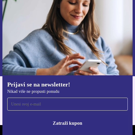
Prijavi se na newsletter!
Nikad više ne propusti ponudu.
Zatraži kupon
Informacije o korištenju osobnih podataka možeš pronaći u našim
Pravilima privatnosti
.
Prijavi se na newsletter!
Preuzmi refurbed aplikaciju
Nikad više ne propusti ponudu
Za iOS i Android
Zatraži kupon