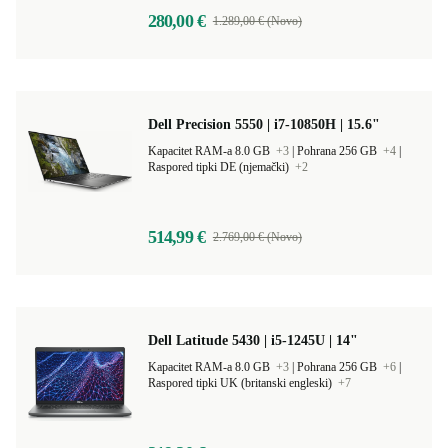
280,00 €
1.289,00 € (Novo)
Dell Precision 5550 | i7-10850H | 15.6"
Kapacitet RAM-a 8.0 GB
+3
|
Pohrana 256 GB
+4
|
Raspored tipki DE (njemački)
+2
514,99 €
2.769,00 € (Novo)
Dell Latitude 5430 | i5-1245U | 14"
Kapacitet RAM-a 8.0 GB
+3
|
Pohrana 256 GB
+6
|
Raspored tipki UK (britanski engleski)
+7