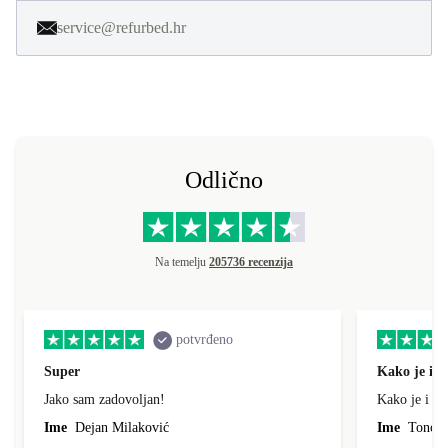
service@refurbed.hr
Odlično
Na temelju
205736 recenzija
potvrđeno
Super
Kako je i o
Jako sam zadovoljan!
Kako je i op
Ime
Dejan Milaković
Ime
Tonci L