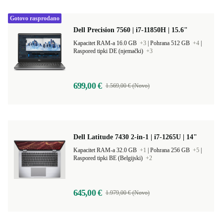
Gotovo rasprodano
Dell Precision 7560 | i7-11850H | 15.6"
Kapacitet RAM-a 16.0 GB
+3
|
Pohrana 512 GB
+4
|
Raspored tipki DE (njemački)
+3
699,00 €
1.569,00 € (Novo)
Dell Latitude 7430 2-in-1 | i7-1265U | 14"
Kapacitet RAM-a 32.0 GB
+1
|
Pohrana 256 GB
+5
|
Raspored tipki BE (Belgijski)
+2
645,00 €
1.979,00 € (Novo)