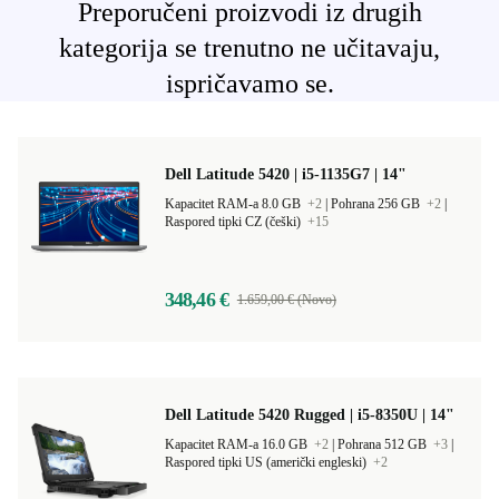
Preporučeni proizvodi iz drugih
kategorija se trenutno ne učitavaju,
ispričavamo se.
Dell Latitude 5420 | i5-1135G7 | 14"
Kapacitet RAM-a 8.0 GB
+2
|
Pohrana 256 GB
+2
|
Raspored tipki CZ (češki)
+15
348,46 €
1.659,00 € (Novo)
Dell Latitude 5420 Rugged | i5-8350U | 14"
Kapacitet RAM-a 16.0 GB
+2
|
Pohrana 512 GB
+3
|
Raspored tipki US (američki engleski)
+2