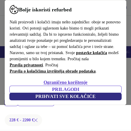
Preuzmi aplikaciju
Preuzmi
Bolje iskoristi refurbed
Koristi refurbed brzo i jednostavno
Naši proizvodi i kolačići imaju nešto zajedničko: oboje se ponovno
koristi. Ovi potonji uglavnom kako bismo ti mogli prikazati
relevantniji sadržaj. Da bi to ispravno funkcioniralo, željeli bismo
analizirati tvoje ponašanje pri pregledavanju te personalizirati
sadržaj i oglase za tebe – uz pomoć kolačića prve i treće strane.
Mobiteli
Prijenosna računala
Tableti
Pametni satovi
Dodaci
Sluša
Naravno, samo uz tvoj pristanak. Svoje
postavke kolačića
možeš
promijeniti u bilo kojem trenutku. Pročitaj naša
Početna stranica
Pravila privatnosti
Proizvodi
. Pročitaj
Prijenosna računala
Pravila o kolačićima izvršitelja obrade podataka
.
Dell prijenosna računala:
Ograničeno korištenje
Kupi refurbished Dell prijenosna računala ispod 2200 € – kvaliteta,
PRILAGODI
jamstvo i 30 dana za povrat. Uštedi novac i čuvaj okoliš.
PRIHVATI SVE KOLAČIĆE
Cijena
Filtriraj
228 € - 2200 €