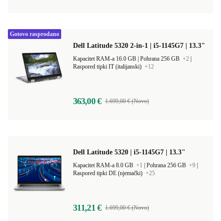
Gotovo rasprodano
Dell Latitude 5320 2-in-1 | i5-1145G7 | 13.3"
Kapacitet RAM-a 16.0 GB |
Pohrana 256 GB
+2
|
Raspored tipki IT (italijanski)
+12
363,00 €
1.699,00 € (Novo)
Dell Latitude 5320 | i5-1145G7 | 13.3"
Kapacitet RAM-a 8.0 GB
+1
|
Pohrana 256 GB
+9
|
Raspored tipki DE (njemački)
+25
311,21 €
1.699,00 € (Novo)