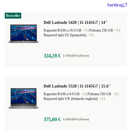
Sortiraj
Bestseller
Dell Latitude 5420 | i5-1145G7 | 14"
Kapacitet RAM-a 16.0 GB
+3
|
Pohrana 256 GB
+5
|
Raspored tipki ES (španjolski)
+15
324,28 €
1.709,00 € (Novo)
Dell Latitude 5520 | i5-1145G7 | 15.6"
Kapacitet RAM-a 8.0 GB
+3
|
Pohrana 256 GB
+5
|
Raspored tipki UK (britanski engleski)
+13
375,00 €
1.569,00 € (Novo)