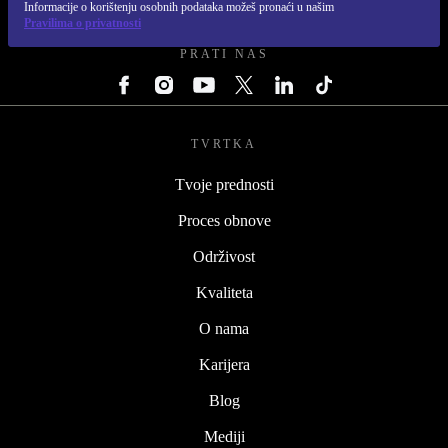
REFURBED HRVATSKA - RETHINK NEW.
Informacije o korištenju osobnih podataka možeš pronaći u našim
Pravilima o privatnosti
PRATI NAS
TVRTKA
Tvoje prednosti
Proces obnove
Održivost
Kvaliteta
O nama
Karijera
Blog
Mediji