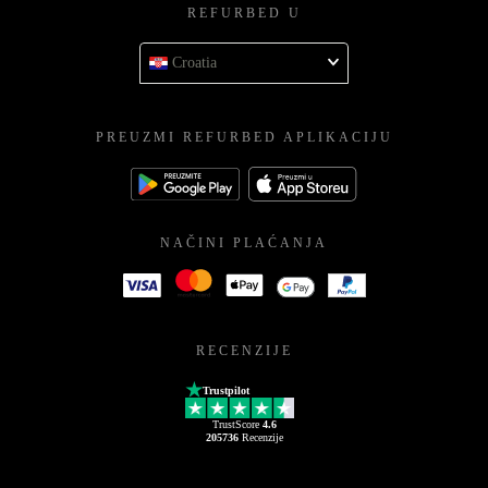
REFURBED U
Croatia
PREUZMI REFURBED APLIKACIJU
NAČINI PLAĆANJA
RECENZIJE
Trustpilot
TrustScore
4.6
205736
Recenzije