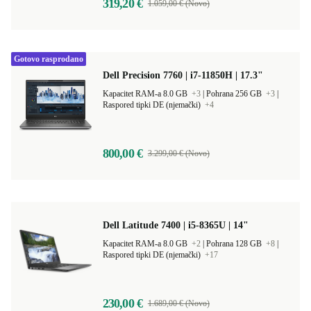
319,20 €
1.059,00 € (Novo)
Gotovo rasprodano
Dell Precision 7760 | i7-11850H | 17.3"
Kapacitet RAM-a 8.0 GB
+3
|
Pohrana 256 GB
+3
|
Raspored tipki DE (njemački)
+4
800,00 €
3.299,00 € (Novo)
Dell Latitude 7400 | i5-8365U | 14"
Kapacitet RAM-a 8.0 GB
+2
|
Pohrana 128 GB
+8
|
Raspored tipki DE (njemački)
+17
230,00 €
1.689,00 € (Novo)