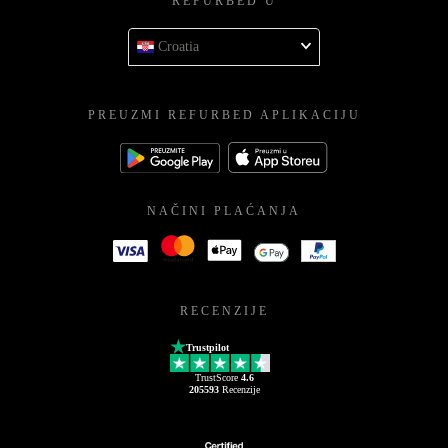
REFURBED U
Croatia
PREUZMI REFURBED APLIKACIJU
NAČINI PLAĆANJA
RECENZIJE
Trustpilot
TrustScore
4.6
205593
Recenzije