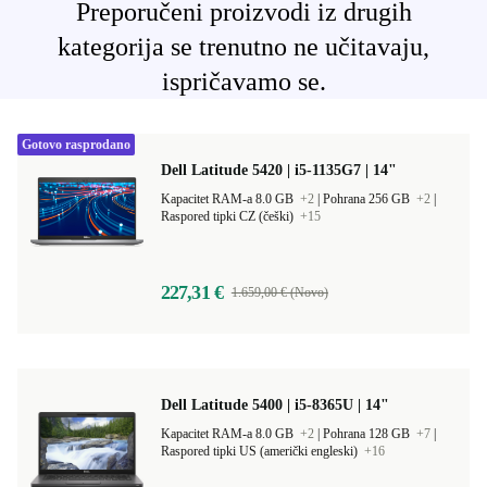
Preporučeni proizvodi iz drugih
kategorija se trenutno ne učitavaju,
ispričavamo se.
Gotovo rasprodano
Dell Latitude 5420 | i5-1135G7 | 14"
Kapacitet RAM-a 8.0 GB
+2
|
Pohrana 256 GB
+2
|
Raspored tipki CZ (češki)
+15
227,31 €
1.659,00 € (Novo)
Dell Latitude 5400 | i5-8365U | 14"
Kapacitet RAM-a 8.0 GB
+2
|
Pohrana 128 GB
+7
|
Raspored tipki US (američki engleski)
+16