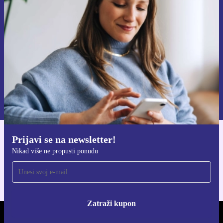
Nikad više ne propusti ponudu.
Zatraži kupon
Informacije o korištenju osobnih podataka možeš pronaći u našim
Pravilima privatnosti
.
Prijavi se na newsletter!
Preuzmi refurbed aplikaciju
Nikad više ne propusti ponudu
Za iOS i Android
Zatraži kupon
REFURBED HRVATSKA - RETHINK NEW.