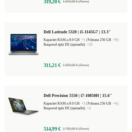
319,20 €
1.059,00 € (Novo)
Dell Latitude 5320 | i5-1145G7 | 13.3"
Kapacitet RAM-a 8.0 GB
+1
|
Pohrana 256 GB
+9
|
Raspored tipki DE (njemački)
+25
311,21 €
1.699,00 € (Novo)
Dell Precision 5550 | i7-10850H | 15.6"
Kapacitet RAM-a 8.0 GB
+3
|
Pohrana 256 GB
+4
|
Raspored tipki DE (njemački)
+2
514,99 €
2.769,00 € (Novo)