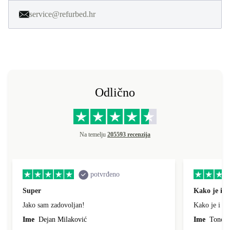
service@refurbed.hr
Odlično
Na temelju
205593 recenzija
potvrđeno
Super
Kako je i o
Jako sam zadovoljan!
Kako je i op
Ime
Dejan Milaković
Ime
Tonci L