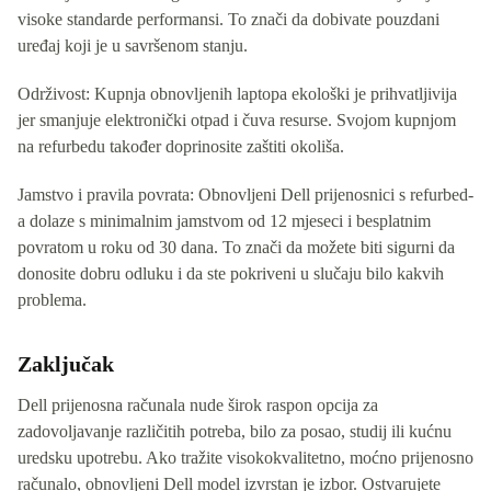
visoke standarde performansi. To znači da dobivate pouzdani
uređaj koji je u savršenom stanju.
Održivost: Kupnja obnovljenih laptopa ekološki je prihvatljivija
jer smanjuje elektronički otpad i čuva resurse. Svojom kupnjom
na refurbedu također doprinosite zaštiti okoliša.
Jamstvo i pravila povrata: Obnovljeni Dell prijenosnici s refurbed-
a dolaze s minimalnim jamstvom od 12 mjeseci i besplatnim
povratom u roku od 30 dana. To znači da možete biti sigurni da
donosite dobru odluku i da ste pokriveni u slučaju bilo kakvih
problema.
Zaključak
Dell prijenosna računala nude širok raspon opcija za
zadovoljavanje različitih potreba, bilo za posao, studij ili kućnu
uredsku upotrebu. Ako tražite visokokvalitetno, moćno prijenosno
računalo, obnovljeni Dell model izvrstan je izbor. Ostvarujete