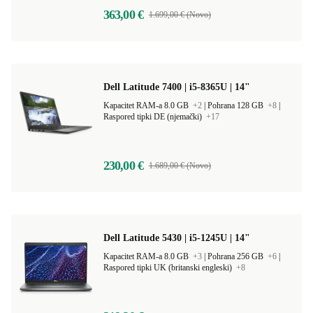
363,00 €
1.699,00 € (Novo)
Dell Latitude 7400 | i5-8365U | 14"
Kapacitet RAM-a 8.0 GB
+2
|
Pohrana 128 GB
+8
|
Raspored tipki DE (njemački)
+17
230,00 €
1.689,00 € (Novo)
Dell Latitude 5430 | i5-1245U | 14"
Kapacitet RAM-a 8.0 GB
+3
|
Pohrana 256 GB
+6
|
Raspored tipki UK (britanski engleski)
+8