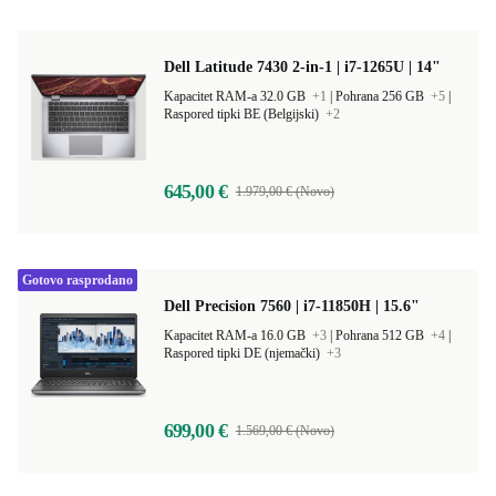
Dell Latitude 7430 2-in-1 | i7-1265U | 14"
Kapacitet RAM-a 32.0 GB
+1
|
Pohrana 256 GB
+5
|
Raspored tipki BE (Belgijski)
+2
645,00 €
1.979,00 € (Novo)
Gotovo rasprodano
Dell Precision 7560 | i7-11850H | 15.6"
Kapacitet RAM-a 16.0 GB
+3
|
Pohrana 512 GB
+4
|
Raspored tipki DE (njemački)
+3
699,00 €
1.569,00 € (Novo)