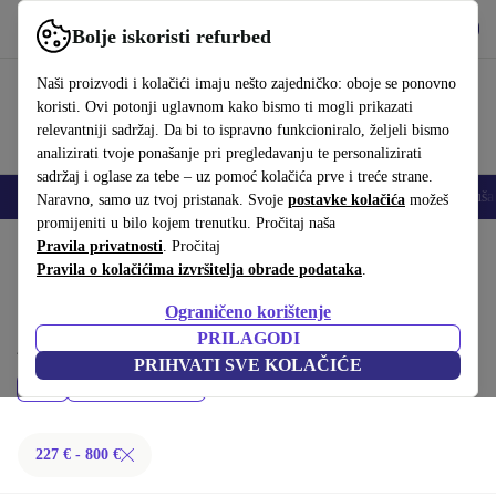
Preuzmi aplikaciju
Preuzmi
Bolje iskoristi refurbed
Koristi refurbed brzo i jednostavno
Naši proizvodi i kolačići imaju nešto zajedničko: oboje se ponovno
koristi. Ovi potonji uglavnom kako bismo ti mogli prikazati
relevantniji sadržaj. Da bi to ispravno funkcioniralo, željeli bismo
analizirati tvoje ponašanje pri pregledavanju te personalizirati
sadržaj i oglase za tebe – uz pomoć kolačića prve i treće strane.
Mobiteli
Prijenosna računala
Tableti
Pametni satovi
Dodaci
Sluša
Naravno, samo uz tvoj pristanak. Svoje
postavke kolačića
možeš
promijeniti u bilo kojem trenutku. Pročitaj naša
Početna stranica
Pravila privatnosti
Proizvodi
. Pročitaj
Prijenosna računala
Pravila o kolačićima izvršitelja obrade podataka
.
Dell prijenosna računala:
Ograničeno korištenje
Kupi refurbished Dell prijenosna računala ispod 800 € – kvaliteta,
PRILAGODI
jamstvo i 30 dana za povrat. Uštedi novac i čuvaj okoliš.
PRIHVATI SVE KOLAČIĆE
Cijena
Filtriraj
227 € - 800 €