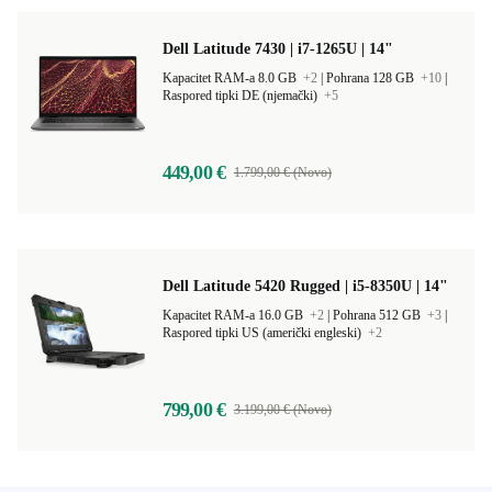
Dell Latitude 7430 | i7-1265U | 14"
Kapacitet RAM-a 8.0 GB
+2
|
Pohrana 128 GB
+10
|
Raspored tipki DE (njemački)
+5
449,00 €
1.799,00 € (Novo)
Dell Latitude 5420 Rugged | i5-8350U | 14"
Kapacitet RAM-a 16.0 GB
+2
|
Pohrana 512 GB
+3
|
Raspored tipki US (američki engleski)
+2
799,00 €
3.199,00 € (Novo)