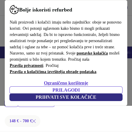
Preuzmi aplikaciju
Preuzmi
Bolje iskoristi refurbed
Koristi refurbed brzo i jednostavno
Naši proizvodi i kolačići imaju nešto zajedničko: oboje se ponovno
koristi. Ovi potonji uglavnom kako bismo ti mogli prikazati
relevantniji sadržaj. Da bi to ispravno funkcioniralo, željeli bismo
analizirati tvoje ponašanje pri pregledavanju te personalizirati
sadržaj i oglase za tebe – uz pomoć kolačića prve i treće strane.
Mobiteli
Prijenosna računala
Tableti
Pametni satovi
Dodaci
Sluša
Naravno, samo uz tvoj pristanak. Svoje
postavke kolačića
možeš
promijeniti u bilo kojem trenutku. Pročitaj naša
Početna stranica
Pravila privatnosti
Proizvodi
. Pročitaj
Desktop računala
Pravila o kolačićima izvršitelja obrade podataka
.
Dell desktop računala:
Ograničeno korištenje
Kupi refurbished Dell desktop računala ispod 700 € – kvaliteta, jamstvo i
PRILAGODI
30 dana za povrat. Uštedi novac i čuvaj okoliš.
PRIHVATI SVE KOLAČIĆE
Cijena
Filtriraj
148 € - 700 €