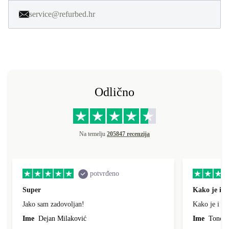
service@refurbed.hr
Odlično
Na temelju
205847 recenzija
potvrđeno
Super
Kako je i o
Jako sam zadovoljan!
Kako je i op
Ime
Dejan Milaković
Ime
Tonci L