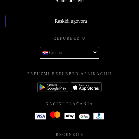
Status dostave
Raskidi ugovora
REFURBED U
Croatia
PREUZMI REFURBED APLIKACIJU
NAČINI PLAĆANJA
RECENZIJE