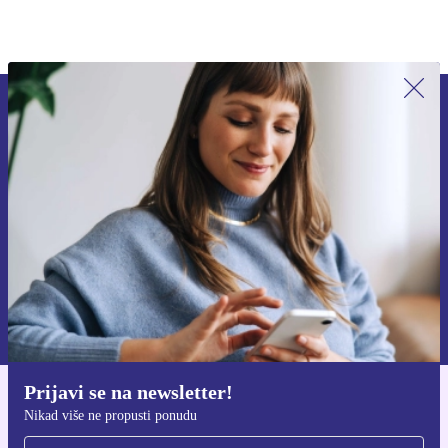
Prijavi se na newsletter!
Nikad više ne propusti ponudu.
Zatraži kupon
Informacije o korištenju osobnih podataka možeš pronaći u našim
Pravilima privatnosti
.
Prijavi se na newsletter!
Preuzmi refurbed aplikaciju
Nikad više ne propusti ponudu
Za iOS i Android