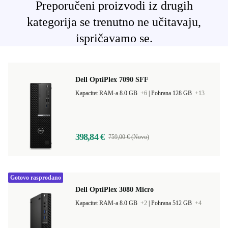
Preporučeni proizvodi iz drugih
kategorija se trenutno ne učitavaju,
ispričavamo se.
Dell OptiPlex 7090 SFF
Kapacitet RAM-a 8.0 GB
+6
|
Pohrana 128 GB
+13
398,84 €
759,00 € (Novo)
Gotovo rasprodano
Dell OptiPlex 3080 Micro
Kapacitet RAM-a 8.0 GB
+2
|
Pohrana 512 GB
+4