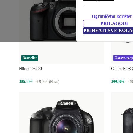
.
Ograničeno korišten
PRILAGODI
PRIHVATI SVE KOLA
Bestseller
Gotovo ras
Nikon D3200
Canon EOS 
306,50 €
399,00 €
499,00 € (Novo)
449