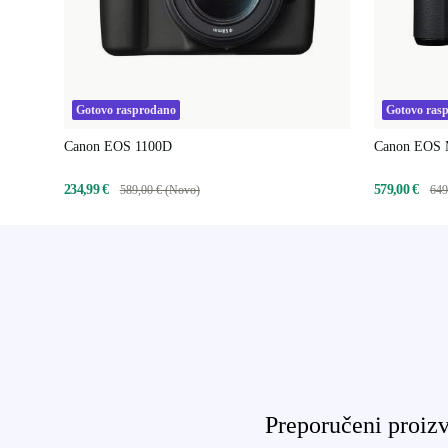
Gotovo rasprodano
Gotovo ras
Canon EOS 1100D
Canon EOS
234,99 €
579,00 €
589,00 € (Novo)
649
Preporučeni proizv