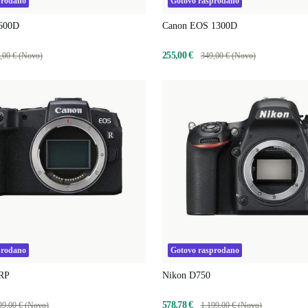
prodano
Gotovo rasprodano
600D
Canon EOS 1300D
255,00 €
,00 € (Novo)
349,00 € (Novo)
prodano
Gotovo rasprodano
RP
Nikon D750
578,78 €
99,00 € (Novo)
1.199,00 € (Novo)