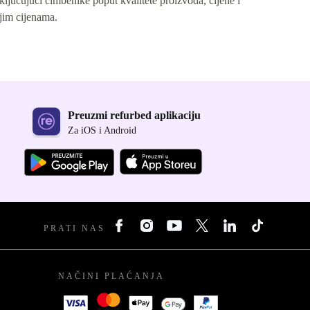
ključujući čimbenike poput kvalitete proizvoda, cijene i
jim cijenama.
Preuzmi refurbed aplikaciju
Za iOS i Android
PRATI NAS
NAČINI PLAĆANJA