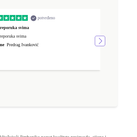
potvrđeno
reporuka svima
quality servic
reporuka svima
brza dostava, 
vrlo sam zadov
me
Predrag Ivanković
Ime
Mario Sa