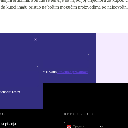
nijim artiklima. Ponude se temelje na najboljoj vrijednosti za kupce, u
 da kupci imaju pristup najboljim mogućim proizvodima po najpovoljni
Zatraži kupon
ju osobnih podataka možeš pronaći u našim
Pravilima privatnosti
.
pronaći u našim
MOĆ
REFURBED U
na pitanja
Croatia