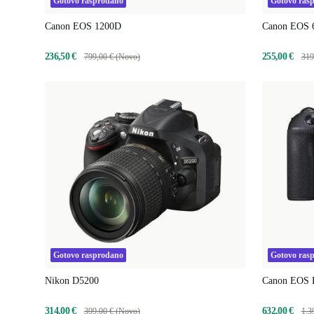
Gotovo rasprodano
Gotovo ras
Canon EOS 1200D
Canon EOS 
236,50 €
255,00 €
799,00 € (Novo)
319
Gotovo rasprodano
Gotovo ras
Nikon D5200
Canon EOS 
314,00 €
632,00 €
399,00 € (Novo)
1.3