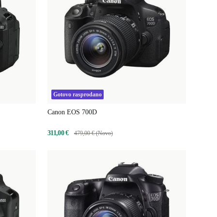
Gotovo rasprodano
Canon EOS 700D
311,00 €
479,00 € (Novo)