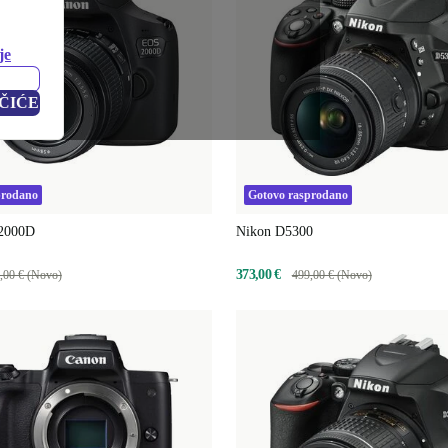
je
ČIĆE
prodano
Gotovo rasprodano
2000D
Nikon D5300
373,00 €
,00 € (Novo)
499,00 € (Novo)