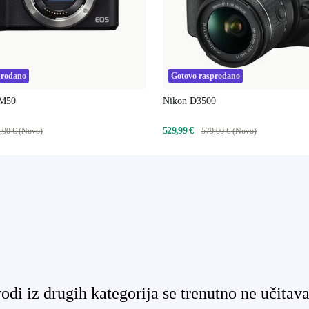
prodano
Gotovo rasprodano
 M50
Nikon D3500
529,99 €
,00 € (Novo)
579,00 € (Novo)
odi iz drugih kategorija se trenutno ne učitava