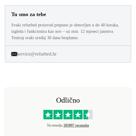
Tu smo za tebe
Svaki refurbed proizvod potpuno je obnovljen u do 40 koraka,
izgleda i funkcionira kao nov – uz min. 12 mjeseci jamstva.
Testiraj svaki uređaj 30 dana besplatno.
service@refurbed.hr
Odlično
Na temelju
205897 recenzija