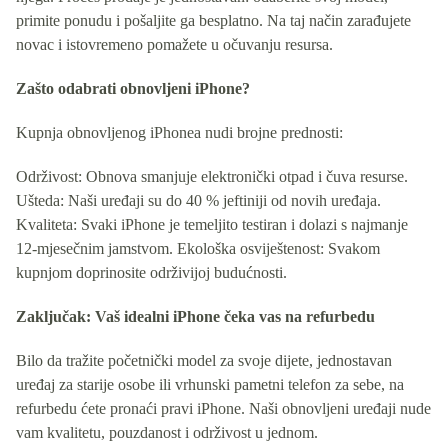
primite ponudu i pošaljite ga besplatno. Na taj način zarađujete
novac i istovremeno pomažete u očuvanju resursa.
Zašto odabrati obnovljeni iPhone?
Kupnja obnovljenog iPhonea nudi brojne prednosti:
Održivost: Obnova smanjuje elektronički otpad i čuva resurse.
Ušteda: Naši uređaji su do 40 % jeftiniji od novih uređaja.
Kvaliteta: Svaki iPhone je temeljito testiran i dolazi s najmanje
12-mjesečnim jamstvom. Ekološka osviještenost: Svakom
kupnjom doprinosite održivijoj budućnosti.
Zaključak: Vaš idealni iPhone čeka vas na refurbedu
Bilo da tražite početnički model za svoje dijete, jednostavan
uređaj za starije osobe ili vrhunski pametni telefon za sebe, na
refurbedu ćete pronaći pravi iPhone. Naši obnovljeni uređaji nude
vam kvalitetu, pouzdanost i održivost u jednom.