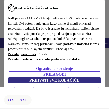
Preuzmi aplikaciju
Preuzmi
Bolje iskoristi refurbed
Koristi refurbed brzo i jednostavno
Naši proizvodi i kolačići imaju nešto zajedničko: oboje se ponovno
koristi. Ovi potonji uglavnom kako bismo ti mogli prikazati
relevantniji sadržaj. Da bi to ispravno funkcioniralo, željeli bismo
analizirati tvoje ponašanje pri pregledavanju te personalizirati
sadržaj i oglase za tebe – uz pomoć kolačića prve i treće strane.
Mobiteli
Prijenosna računala
Tableti
Pametni satovi
Dodaci
Sluša
Naravno, samo uz tvoj pristanak. Svoje
postavke kolačića
možeš
promijeniti u bilo kojem trenutku. Pročitaj naša
Početna stranica
Pravila privatnosti
Proizvodi
. Pročitaj
Mobiteli i pametni telefoni
Pravila o kolačićima izvršitelja obrade podataka
.
iPhoni:
Ograničeno korištenje
Kupi refurbished iPhoni ispod 400 € – kvaliteta, jamstvo i 30 dana za
PRILAGODI
povrat. Uštedi novac i čuvaj okoliš.
PRIHVATI SVE KOLAČIĆE
Cijena
Model
Najnoviji modeli
Filtriraj
64 € - 400 €