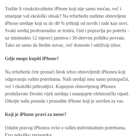
Tražite li visokokvalitetni iPhone koji nije samo moćan, već i
smanjuje vaš ekološki otisak? Na refurbedu nudimo obnovljene
iPhone uređaje koji su do 40 % jeftiniji od novih i rade kao novi.
Svaki uređaj profesionalno se testira, čisti i popravlja po potrebi –
uz minimalno 12 mjeseci jamstva i 30-dnevnu politiku povrata.
Tako ne samo da štedite novac, već donosite i održiviji izbor.
Gdje mogu kupiti iPhone?
Na refurbedu ćete pronaći širok izbor obnovljenih iPhonea koji
odgovaraju vašim potrebama. Naši uređaji nisu samo pristupačni,
već i ekološki prihvatljivi. Kupnjom obnovljenog iPhonea
produžavate životni vijek uređaja i smanjujete elektronički otpad.
Otkrijte našu ponudu i pronađite iPhone koji je savršen za vas.
Koji je iPhone pravi za mene?
Odabir pravog iPhonea ovisi o vašim individualnim potrebama.
Evo nekoliko preporuka: