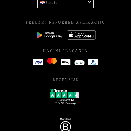
Croatia
PREUZMI REFURBED APLIKACIJU
NAČINI PLAĆANJA
RECENZIJE
Trustpilot
TrustScore
4.6
205897
Recenzije