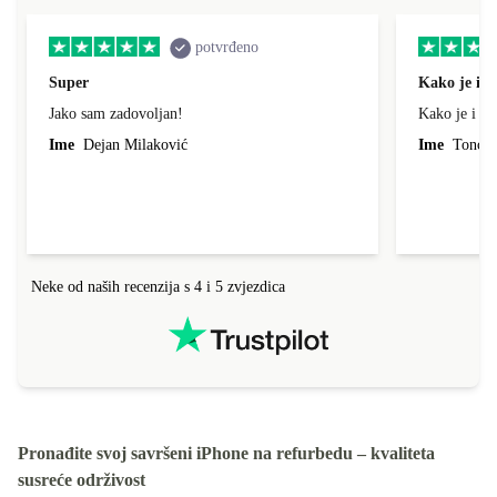
potvrđeno
Super
Kako je i o
Jako sam zadovoljan!
Kako je i op
Ime
Dejan Milaković
Ime
Tonci L
Neke od naših recenzija s 4 i 5 zvjezdica
Pronađite svoj savršeni iPhone na refurbedu – kvaliteta
susreće održivost