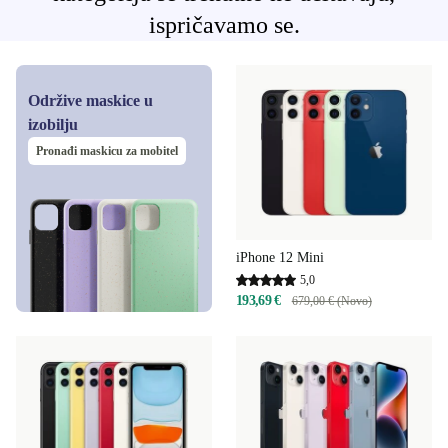
ispričavamo se.
Održive maskice u
izobilju
Pronađi maskicu za mobitel
iPhone 12 Mini
5,0
193,69 €
679,00 € (Novo)