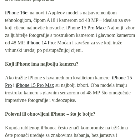
iPhone 16e
: najnoviji Appleov model s najsuvremenijom
tehnologijom, čipom A18 i kamerom od 48 MP – idealan za sve
koji cijene najnovije inovacije.
iPhone 15 Pro Max
: Najbolji izbor
za ljubitelje fotografije s trostrukom kamerom i glavnom kamerom
od 48 MP.
iPhone 14 Pro
: Moćan i savršen za sve koji traže
vrhunski uređaj po pristupačnijoj cijeni.
Koji iPhone ima najbolju kameru?
Ako tražite iPhone s izvanrednom kvalitetom kamere,
iPhone 15
Pro
i
iPhone 15 Pro Max
su najbolji izbori. Oba modela imaju
trostruku kameru s glavnim senzorom od 48 MP, što omogućuje
impresivne fotografije i videozapise.
Polovni ili obnovljeni iPhone – što je bolje?
Kupnja rabljenog iPhonea često znači kompromis: na tržištima
ćete pronaći uređaje sa znakovima habanja, bez jamstva i