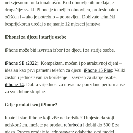
neizvjesnom funkcionalnošću. Kod obnovljenih uređaja je
drugačije: svaki iPhone je temeljito obnovljen, profesionalno
očišćen i – ako je potrebno – popravljen. Dobivate tehnički
besprijekoran uređaj s najmanje 12 mjeseci jamstva.
iPhonei za djecu i starije osobe
iPhone može biti izvrstan izbor i za djecu i za starije osobe.
iPhone SE (2022)
: Kompaktan, moćan i po atraktivnoj cijeni –
idealan kao prvi pametni telefon za djecu.
iPhone 15 Plus
: Veliki
zaslon i jednostavan za korištenje – savršen za starije osobe.
iPhone 14
: Dobra vrijednost za novac uz pouzdane performanse
za sve dobne skupine.
Gdje prodati svoj iPhone?
Imate li stari iPhone koji više ne koristite? Umjesto da stoji
neiskorišten, možete ga prodati
refurbedu
i dobiti do 500 £ za
njega. Proces prodaje je jednostavan: odaberite svoj model,