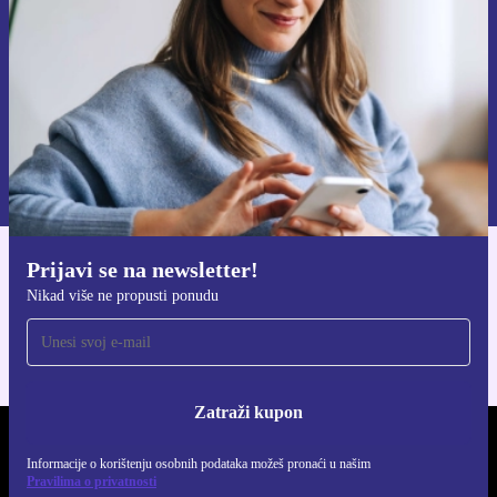
Zatraži kupon
Informacije o korištenju osobnih podataka možeš pronaći u našim
Pravilima privatnosti
.
Prijavi se na newsletter!
Preuzmi refurbed aplikaciju
Nikad više ne propusti ponudu
Za iOS i Android
Zatraži kupon
REFURBED HRVATSKA - RETHINK NEW.
Informacije o korištenju osobnih podataka možeš pronaći u našim
Pravilima o privatnosti