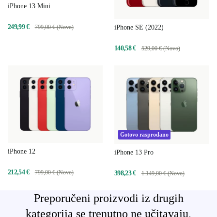
iPhone 13 Mini
249,99 €
iPhone SE (2022)
799,00 € (Novo)
140,58 €
529,00 € (Novo)
Gotovo rasprodano
iPhone 12
iPhone 13 Pro
212,54 €
799,00 € (Novo)
398,23 €
1.149,00 € (Novo)
Preporučeni proizvodi iz drugih
kategorija se trenutno ne učitavaju,