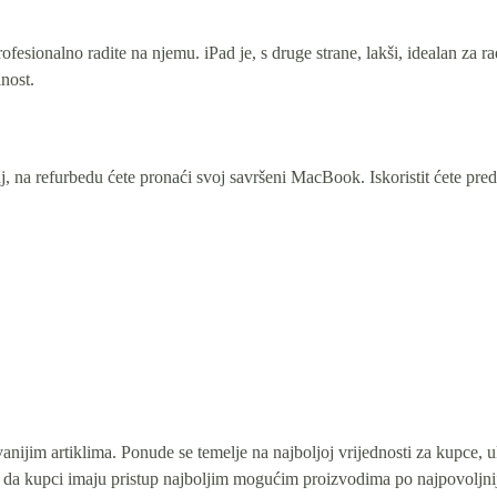
fesionalno radite na njemu. iPad je, s druge strane, lakši, idealan za r
nost.
đaj, na refurbedu ćete pronaći svoj savršeni MacBook. Iskoristit ćete pred
nijim artiklima. Ponude se temelje na najboljoj vrijednosti za kupce, u
 da kupci imaju pristup najboljim mogućim proizvodima po najpovoljni