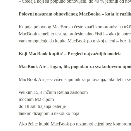
– uređaja koji su potpuno obnovljeni, do 40 % jeftiniji od nov
Polovni naspram obnovljenog MacBooka – koja je razli
Kupnja polovnog MacBooka često znači kompromis: na tržišti
MacBook temeljito testira, profesionalno čisti i – ako je po
vam omogućuje da kupite MacBook po niskoj cijeni – bez ik
Koji MacBook kupiti? – Pregled najvažnijih modela
MacBook Air – lagan, tih, pogodan za svakodnevnu upo
MacBook Air je savršen suputnik za putovanja, fakultet ili
velikim 15,3-inčnim Retina zaslonom
moćnim M2 čipom
do 18 sati trajanja baterije
tankim dizajnom u nekoliko boja
Ako želite kupiti MacBook po razumnoj cijeni bez kompromisa 