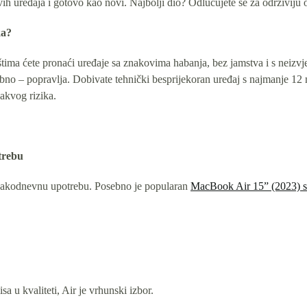
ih uređaja i gotovo kao novi. Najbolji dio? Odlučujete se za održiviju op
ka?
ma ćete pronaći uređaje sa znakovima habanja, bez jamstva i s neizvje
trebno – popravlja. Dobivate tehnički besprijekoran uređaj s najmanje 1
akvog rizika.
trebu
 svakodnevnu upotrebu. Posebno je popularan
MacBook Air 15” (2023) 
u kvaliteti, Air je vrhunski izbor.