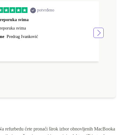
potvrđeno
reporuka svima
quality servic
reporuka svima
brza dostava, 
vrlo sam zadov
me
Predrag Ivanković
Ime
Mario Sa
. Na refurbedu ćete pronaći širok izbor obnovljenih MacBooka