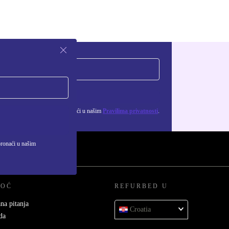
Zatraži kupon
ju osobnih podataka možeš pronaći u našim
Pravilima privatnosti
.
pronaći u našim
MOĆ
REFURBED U
na pitanja
Croatia
da