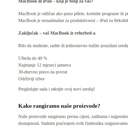
MacBook ili iPad – koji je bolji za vas?
MacBook je odličan ako puno pišete, koristite programe ili pro
MacBook je nenadmašan za produktivnost – iPad za fleksibil
Zaključak – vaš MacBook iz refurbed-a
Bilo da studirate, radite ili jednostavno tražite pouzdani ure
Ušteda do 40 %
Najmanje 12 mjeseci jamstva
30-dnevno pravo na povrat
Održiviji izbor
Pregledajte sada i otkrijte svoj novi uređaj!
Kako rangiramo naše proizvode?
Naše proizvode rangiramo prema cijeni, zalihama i najprodava
dostupnosti. Stalnim praćenjem ovih čimbenika osiguravamo