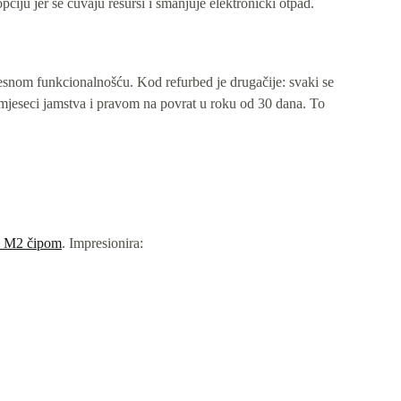
ciju jer se čuvaju resursi i smanjuje elektronički otpad.
snom funkcionalnošću. Kod refurbed je drugačije: svaki se
2 mjeseci jamstva i pravom na povrat u roku od 30 dana. To
s M2 čipom
. Impresionira: