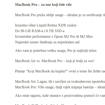
MacBook Pro – za one koji žele više
MacBook Pro pruža obilje snage – idealan je za uređivanje sl
Izuzetno oštar Liquid Retina XDR zaslon
Do 96 GB RAM-a i 8 TB SSD-a
Izvanredne performanse s čipom M2 Pro ili M2 Max
Napredni sustav hlađenja za neprekidan rad
Ako vam je potrebna velika snaga, Pro je najbolji izbor.
MacBook Air vs. MacBook Pro – koji je bolji za vas?
Pitanje “Koji MacBook da kupim?” ovisi o tome što želite rad
MacBook Air: Lagan, tih i savršen za svakodnevnu upotrebu
MacBook Pro: Više snage, dulji vijek trajanja baterije – ideal
Ako niste sigurni, naše stranice s proizvodima pomoći će vam