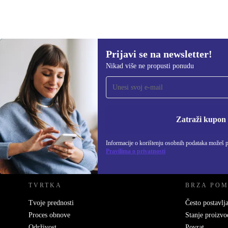
Prijavi se na newsletter!
Nikad više ne propusti ponudu
Prijavi se na newsletter!
Nikad više ne propusti ponudu.
Informacije o korišten
Zatraži kupon
Informacije o korištenju osobnih podataka možeš 
REFURBED HRVATSKA - RETHINK NEW.
Pravilima o privatnosti
TVRTKA
BRZA PO
Tvoje prednosti
Često postavlja
Proces obnove
Stanje proizvo
Održivost
Povrat