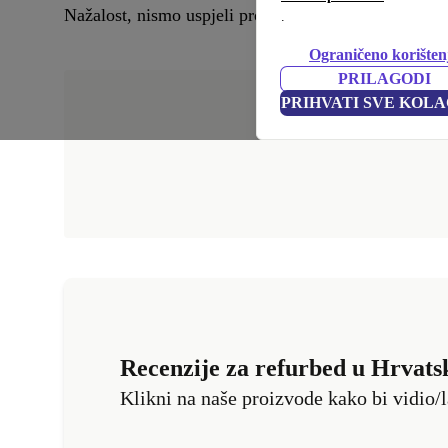
Nažalost, nismo uspjeli pronaći odgovarajuće proizv
.
Ograničeno korišten
PRILAGODI
PRIHVATI SVE KOLA
Recenzije za refurbed u Hrvats
Klikni na naše proizvode kako bi vidio/l