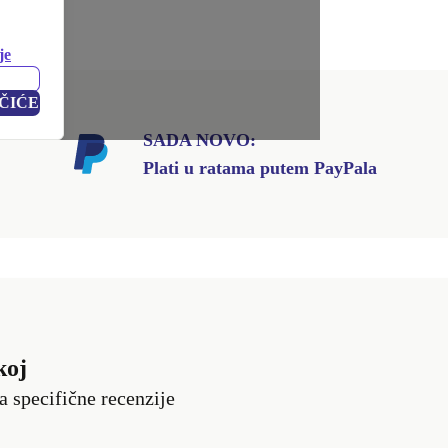
ode.
je
ČIĆE
SADA NOVO:
Plati u ratama putem PayPala
koj
a specifične recenzije