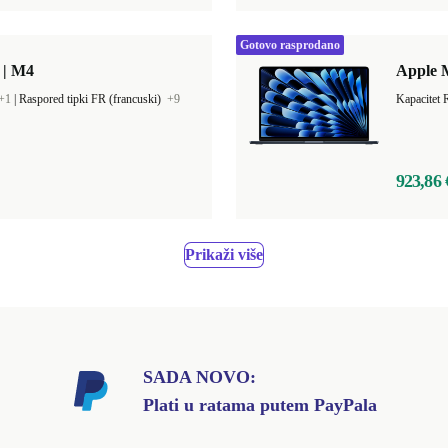
Gotovo rasprodano
 | M4
Apple M
+1
|
Raspored tipki FR (francuski)
+9
923,86 
Prikaži više
SADA NOVO:
Plati u ratama putem PayPala