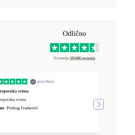
Odlično
Na temelju
205408 recenzija
potvrđeno
reporuka svima
quality servic
reporuka svima
brza dostava, 
vrlo sam zadov
me
Predrag Ivanković
Ime
Mario Sa