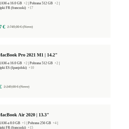
 RAM-a 16.0 GB
+2
|
Pohrana 512 GB
+2
|
ipki FR (francuski)
+17
7 €
2.749,00 € (Novo)
MacBook Pro 2021 M1 | 14.2"
 RAM-a 16.0 GB
+2
|
Pohrana 512 GB
+2
|
ipki ES (španjolski)
+10
€
2.249,00 € (Novo)
MacBook Air 2020 | 13.3"
 RAM-a 8.0 GB
+1
|
Pohrana 256 GB
+4
|
ipki FR (francuski)
+15