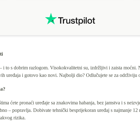
ti
 to s dobrim razlogom. Visokokvalitetni su, izdržljivi i zaista moćni
ih uređaja i gotovo kao novi. Najbolji dio? Odlučujete se za održiviju op
ka?
ma ćete pronaći uređaje sa znakovima habanja, bez jamstva i s neizvje
trebno – popravlja. Dobivate tehnički besprijekoran uređaj s najmanje 1
akvog rizika.