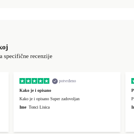
koj
a specifične recenzije
potvrđeno
Kako je i opisano
P
Kako je i opisano Super zadovoljan
P
Ime
Tonci Lisica
I