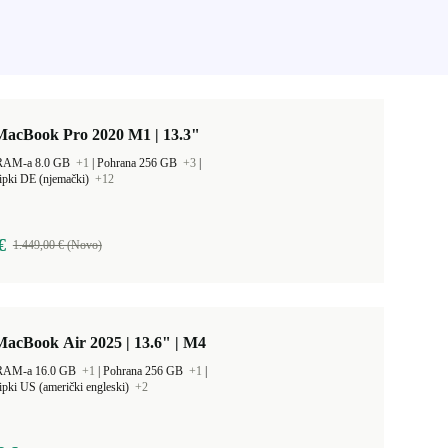
MacBook Pro 2020 M1 | 13.3"
 RAM-a 8.0 GB
+1
|
Pohrana 256 GB
+3
|
ipki DE (njemački)
+12
€
1.449,00 € (Novo)
acBook Air 2025 | 13.6" | M4
 RAM-a 16.0 GB
+1
|
Pohrana 256 GB
+1
|
ipki US (američki engleski)
+2