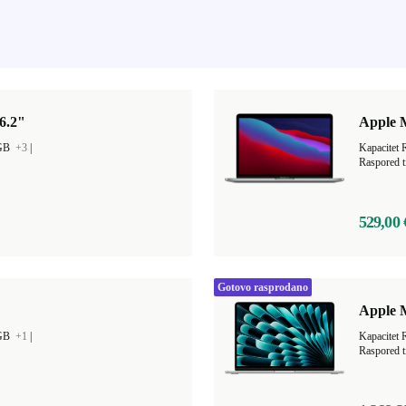
6.2"
Apple 
 GB
+3
|
Kapacitet
Raspored t
529,00 
Gotovo rasprodano
Apple M
 GB
+1
|
Kapacitet
Raspored t