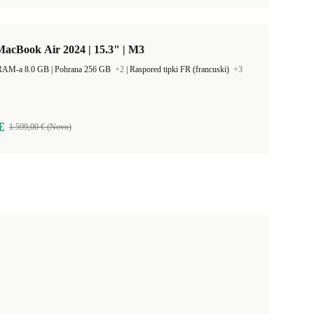
acBook Air 2024 | 15.3" | M3
Kapacitet RAM-a 8.0 GB |
Pohrana 256 GB
+2
|
Raspored tipki FR (francuski)
+3
€
1.599,00 € (Novo)