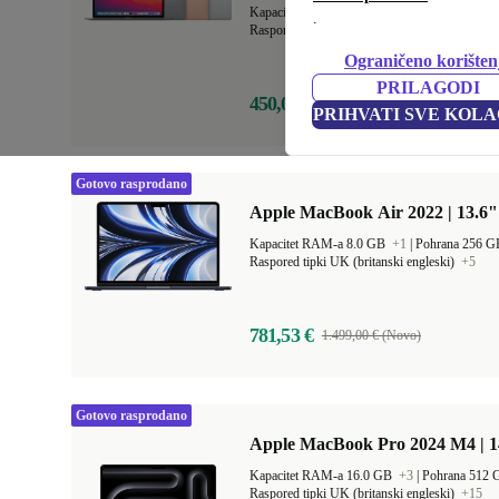
Kapacitet RAM-a 8.0 GB
+1
|
Pohrana 256 
.
Raspored tipki DE (njemački)
+18
Ograničeno korišten
PRILAGODI
450,00 €
1.129,00 € (Novo)
PRIHVATI SVE KOLA
Gotovo rasprodano
Apple MacBook Air 2022 | 13.6"
Kapacitet RAM-a 8.0 GB
+1
|
Pohrana 256 
Raspored tipki UK (britanski engleski)
+5
781,53 €
1.499,00 € (Novo)
Gotovo rasprodano
Apple MacBook Pro 2024 M4 | 
Kapacitet RAM-a 16.0 GB
+3
|
Pohrana 512
Raspored tipki UK (britanski engleski)
+15