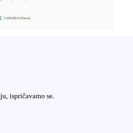
€
1.199,00 € (Novo)
ju, ispričavamo se.