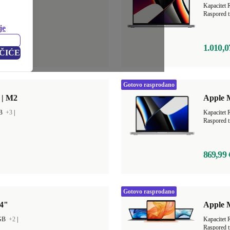
GB
+4
|
Kapacitet
Raspored t
je
1.010,0
ČIĆE
Gotovo rasprodano
 | M2
Apple 
GB
+3
|
Kapacitet
Raspored t
869,99 
Gotovo rasprodano
14"
Apple 
 GB
+2
|
Kapacitet
Raspored t