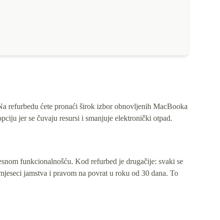
. Na refurbedu ćete pronaći širok izbor obnovljenih MacBooka
ciju jer se čuvaju resursi i smanjuje elektronički otpad.
snom funkcionalnošću. Kod refurbed je drugačije: svaki se
2 mjeseci jamstva i pravom na povrat u roku od 30 dana. To