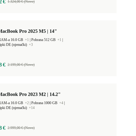
2 €
1.324,00 € (Novo)
MacBook Pro 2025 M5 | 14"
 RAM-a 16.0 GB
+1
|
Pohrana 512 GB
+1
|
ipki DE (njemački)
+3
8 €
2.199,00 € (Novo)
MacBook Pro 2023 M2 | 14.2"
 RAM-a 16.0 GB
+2
|
Pohrana 1000 GB
+4
|
ipki DE (njemački)
+14
8 €
2.999,00 € (Novo)