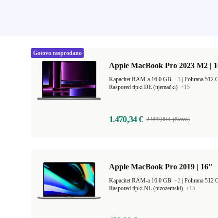
Gotovo rasprodano
Apple MacBook Pro 2023 M2 | 1
Kapacitet RAM-a 16.0 GB
+3
|
Pohrana 512
Raspored tipki DE (njemački)
+15
1.470,34 €
2.999,00 € (Novo)
Apple MacBook Pro 2019 | 16"
Kapacitet RAM-a 16.0 GB
+2
|
Pohrana 512
Raspored tipki NL (nizozemski)
+15