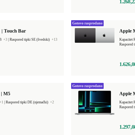
1.268,2
Gotovo rasprodano
 | Touch Bar
Apple 
GB
+3
|
Raspored tipki SE (švedski)
+13
Kapacitet
Raspored t
1.626,0
Gotovo rasprodano
 | M5
Apple 
+1
|
Raspored tipki DE (njemački)
+2
Kapacitet
Raspored t
1.297,0