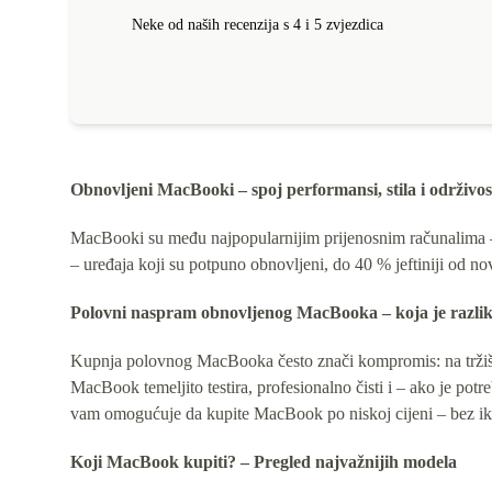
Neke od naših recenzija s 4 i 5 zvjezdica
Obnovljeni MacBooki – spoj performansi, stila i održivos
MacBooki su među najpopularnijim prijenosnim računalima – i
– uređaja koji su potpuno obnovljeni, do 40 % jeftiniji od nov
Polovni naspram obnovljenog MacBooka – koja je razli
Kupnja polovnog MacBooka često znači kompromis: na tržišti
MacBook temeljito testira, profesionalno čisti i – ako je po
vam omogućuje da kupite MacBook po niskoj cijeni – bez ik
Koji MacBook kupiti? – Pregled najvažnijih modela