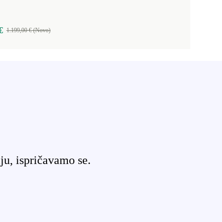
€
1.199,00 € (Novo)
ju, ispričavamo se.