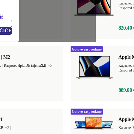
GB
+4
|
Kapacitet
Raspored t
je
820,40 
ČIĆE
Gotovo rasprodano
 | M2
Apple 
2
|
Raspored tipki DE (njemački)
+5
Kapacitet
Raspored t
889,00 
Gotovo rasprodano
14"
Apple 
 GB
+2
|
Kapacitet