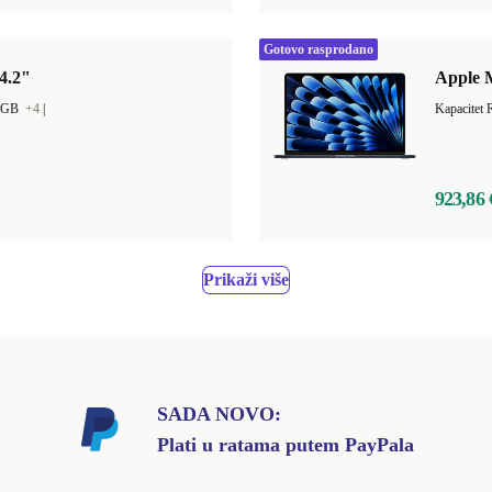
Gotovo rasprodano
4.2"
Apple M
0 GB
+4
|
923,86 
Prikaži više
SADA NOVO:
Plati u ratama putem PayPala