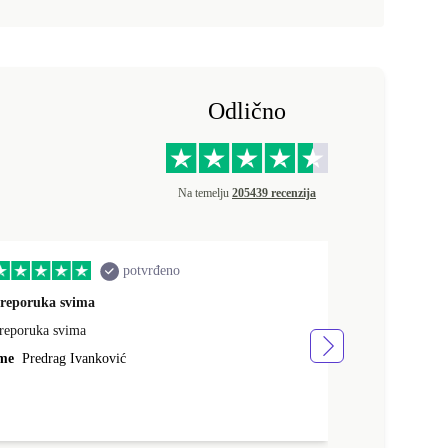
Odlično
Na temelju
205439 recenzija
potvrđeno
reporuka svima
quality servic
reporuka svima
brza dostava, 
vrlo sam zadov
me
Predrag Ivanković
Ime
Mario Sa