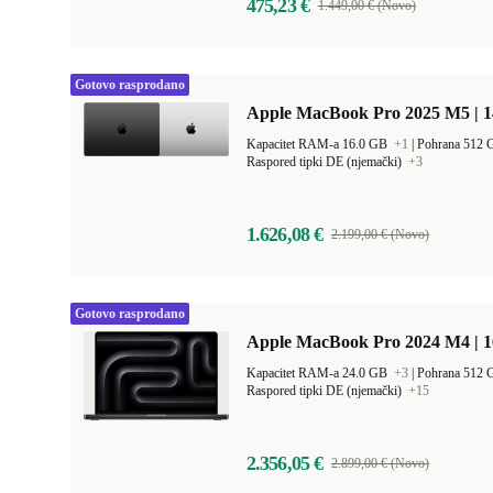
475,23 €
1.449,00 € (Novo)
Gotovo rasprodano
Apple MacBook Pro 2025 M5 | 
Kapacitet RAM-a 16.0 GB
+1
|
Pohrana 512
Raspored tipki DE (njemački)
+3
1.626,08 €
2.199,00 € (Novo)
Gotovo rasprodano
Apple MacBook Pro 2024 M4 | 
Kapacitet RAM-a 24.0 GB
+3
|
Pohrana 512
Raspored tipki DE (njemački)
+15
2.356,05 €
2.899,00 € (Novo)