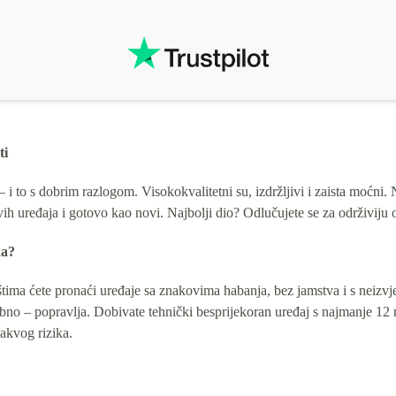
ti
 to s dobrim razlogom. Visokokvalitetni su, izdržljivi i zaista moćni
ih uređaja i gotovo kao novi. Najbolji dio? Odlučujete se za održiviju op
ka?
ma ćete pronaći uređaje sa znakovima habanja, bez jamstva i s neizvje
trebno – popravlja. Dobivate tehnički besprijekoran uređaj s najmanje 1
akvog rizika.