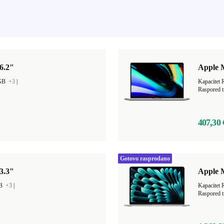
6.2"
Apple 
 GB
+3
|
Kapacitet
Raspored t
407,30 
Gotovo rasprodano
3.3"
Apple M
GB
+3
|
Raspored t