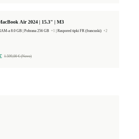
acBook Air 2024 | 15.3" | M3
Kapacitet RAM-a 8.0 GB |
Pohrana 256 GB
+1
|
Raspored tipki FR (francuski)
+2
€
1.599,00 € (Novo)