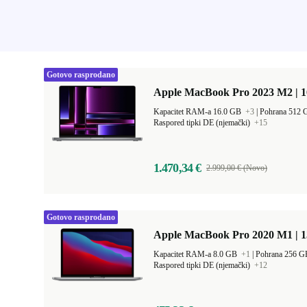
Gotovo rasprodano
Apple MacBook Pro 2023 M2 | 1
Kapacitet RAM-a 16.0 GB
+3
|
Pohrana 512
Raspored tipki DE (njemački)
+15
1.470,34 €
2.999,00 € (Novo)
Gotovo rasprodano
Apple MacBook Pro 2020 M1 | 1
Kapacitet RAM-a 8.0 GB
+1
|
Pohrana 256 
Raspored tipki DE (njemački)
+12