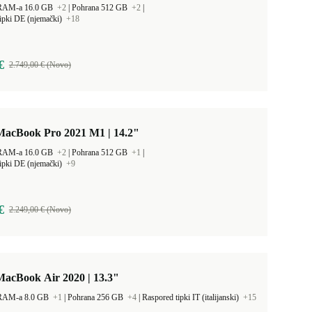
 RAM-a 16.0 GB
+2
|
Pohrana 512 GB
+2
|
ipki DE (njemački)
+18
€
2.749,00 € (Novo)
MacBook Pro 2021 M1 | 14.2"
 RAM-a 16.0 GB
+2
|
Pohrana 512 GB
+1
|
ipki DE (njemački)
+9
€
2.249,00 € (Novo)
MacBook Air 2020 | 13.3"
 RAM-a 8.0 GB
+1
|
Pohrana 256 GB
+4
|
Raspored tipki IT (italijanski)
+15