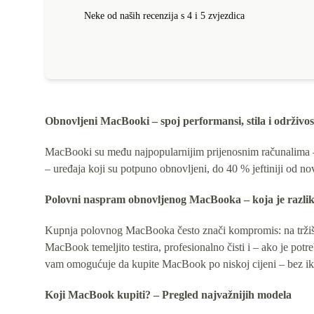
Neke od naših recenzija s 4 i 5 zvjezdica
Obnovljeni MacBooki – spoj performansi, stila i održivos
MacBooki su među najpopularnijim prijenosnim računalima – i
– uređaja koji su potpuno obnovljeni, do 40 % jeftiniji od nov
Polovni naspram obnovljenog MacBooka – koja je razli
Kupnja polovnog MacBooka često znači kompromis: na tržišti
MacBook temeljito testira, profesionalno čisti i – ako je po
vam omogućuje da kupite MacBook po niskoj cijeni – bez ik
Koji MacBook kupiti? – Pregled najvažnijih modela