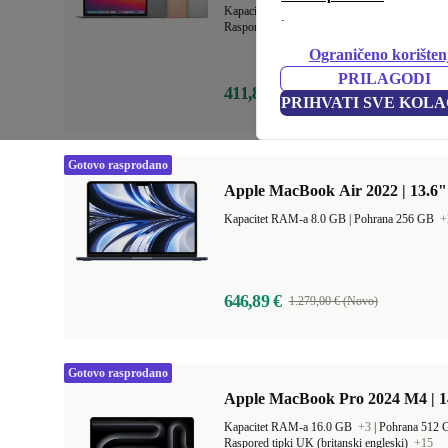
Kapacitet RAM-a 8.0 GB
+1
|
Pohrana 256 
.
Raspored tipki US (američki engleski)
+18
Ograničeno korišten
PRILAGODI
411,80 €
1.129,00 € (Novo)
PRIHVATI SVE KOLA
Gotovo rasprodano
Apple MacBook Air 2022 | 13.6"
Kapacitet RAM-a 8.0 GB |
Pohrana 256 GB
+
646,89 €
1.279,00 € (Novo)
Gotovo rasprodano
Apple MacBook Pro 2024 M4 | 
Kapacitet RAM-a 16.0 GB
+3
|
Pohrana 512
Raspored tipki UK (britanski engleski)
+15