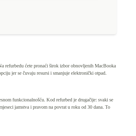
. Na refurbedu ćete pronaći širok izbor obnovljenih MacBooka
ciju jer se čuvaju resursi i smanjuje elektronički otpad.
snom funkcionalnošću. Kod refurbed je drugačije: svaki se
2 mjeseci jamstva i pravom na povrat u roku od 30 dana. To