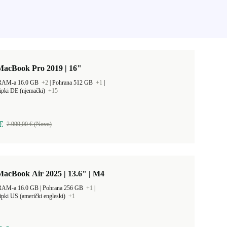
MacBook Pro 2019 | 16"
 RAM-a 16.0 GB
+2
|
Pohrana 512 GB
+1
|
ipki DE (njemački)
+15
€
2.999,00 € (Novo)
acBook Air 2025 | 13.6" | M4
Kapacitet RAM-a 16.0 GB |
Pohrana 256 GB
+1
|
ipki US (američki engleski)
+1