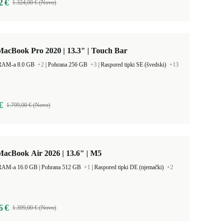
2 €
1.324,00 € (Novo)
acBook Pro 2020 | 13.3" | Touch Bar
 RAM-a 8.0 GB
+2
|
Pohrana 256 GB
+3
|
Raspored tipki SE (švedski)
+13
€
1.799,00 € (Novo)
acBook Air 2026 | 13.6" | M5
Kapacitet RAM-a 16.0 GB |
Pohrana 512 GB
+1
|
Raspored tipki DE (njemački)
+2
6 €
1.399,00 € (Novo)