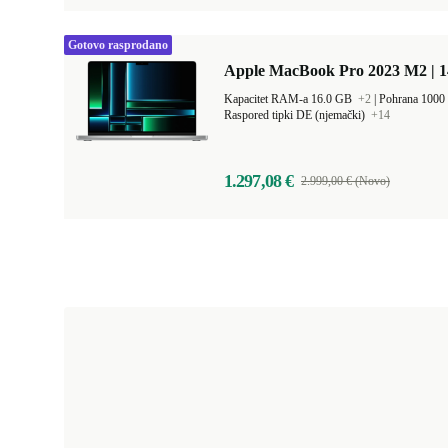
Gotovo rasprodano
Apple MacBook Pro 2023 M2 | 1
Kapacitet RAM-a 16.0 GB
+2
|
Pohrana 100
Raspored tipki DE (njemački)
+14
1.297,08 €
2.999,00 € (Novo)