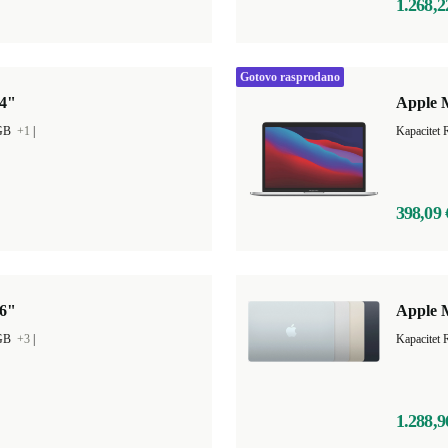
1.268,2
Gotovo rasprodano
14"
Apple M
 GB
+1
|
Kapacitet
398,09 
16"
Apple M
 GB
+3
|
1.288,9