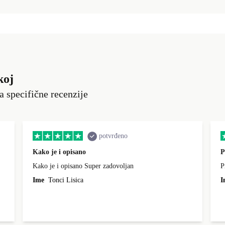
koj
a specifične recenzije
potvrđeno
Kako je i opisano
P
Kako je i opisano Super zadovoljan
P
Ime
Tonci Lisica
I