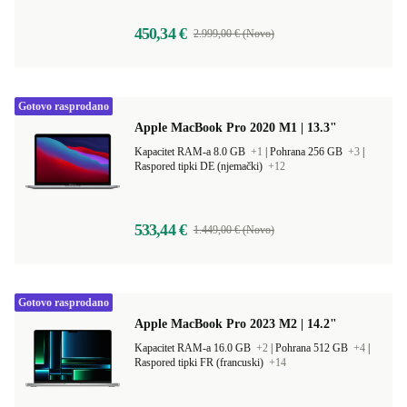
450,34 €
2.999,00 € (Novo)
Gotovo rasprodano
Apple MacBook Pro 2020 M1 | 13.3"
Kapacitet RAM-a 8.0 GB
+1
|
Pohrana 256 GB
+3
|
Raspored tipki DE (njemački)
+12
533,44 €
1.449,00 € (Novo)
Gotovo rasprodano
Apple MacBook Pro 2023 M2 | 14.2"
Kapacitet RAM-a 16.0 GB
+2
|
Pohrana 512 GB
+4
|
Raspored tipki FR (francuski)
+14