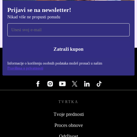
Prijavi se na newsletter!
Preuzmi refurbed aplikaciju
Nikad više ne propusti ponudu
Za iOS i Android
Zatraži kupon
REFURBED HRVATSKA - RETHINK NEW.
Informacije o korištenju osobnih podataka možeš pronaći u našim
Pravilima o privatnosti
PRATI NAS
TVRTKA
Tvoje prednosti
Proces obnove
Održivost