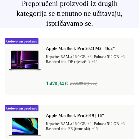
Preporučeni proizvodi iz drugih
kategorija se trenutno ne učitavaju,
ispričavamo se.
Gotovo rasprodano
Apple MacBook Pro 2023 M2 | 16.2"
Kapacitet RAM-a 16.0 GB
+3
|
Pohrana 512 GB
+3
|
Raspored tipki DE (njemački)
+15
1.470,34 €
2.999,00 € (Novo)
Gotovo rasprodano
Apple MacBook Pro 2019 | 16"
Kapacitet RAM-a 16.0 GB
+2
|
Pohrana 512 GB
+3
|
Raspored tipki FR (francuski)
+15