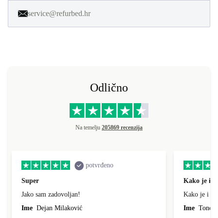
service@refurbed.hr
Odlično
Na temelju
205869 recenzija
potvrđeno
Super
Kako je i o
Jako sam zadovoljan!
Kako je i op
Ime
Dejan Milaković
Ime
Tonci L