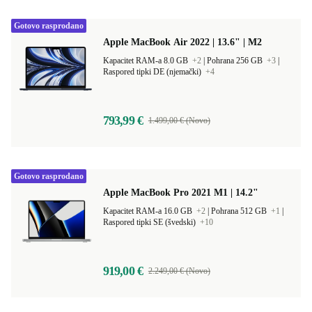
Gotovo rasprodano
Apple MacBook Air 2022 | 13.6" | M2
Kapacitet RAM-a 8.0 GB
+2
|
Pohrana 256 GB
+3
|
Raspored tipki DE (njemački)
+4
793,99 €
1.499,00 € (Novo)
Gotovo rasprodano
Apple MacBook Pro 2021 M1 | 14.2"
Kapacitet RAM-a 16.0 GB
+2
|
Pohrana 512 GB
+1
|
Raspored tipki SE (švedski)
+10
919,00 €
2.249,00 € (Novo)