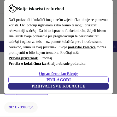
Preuzmi aplikaciju
Preuzmi
Bolje iskoristi refurbed
Koristi refurbed brzo i jednostavno
Naši proizvodi i kolačići imaju nešto zajedničko: oboje se ponovno
koristi. Ovi potonji uglavnom kako bismo ti mogli prikazati
relevantniji sadržaj. Da bi to ispravno funkcioniralo, željeli bismo
analizirati tvoje ponašanje pri pregledavanju te personalizirati
sadržaj i oglase za tebe – uz pomoć kolačića prve i treće strane.
Mobiteli
Prijenosna računala
Tableti
Pametni satovi
Dodaci
Sluša
Naravno, samo uz tvoj pristanak. Svoje
postavke kolačića
možeš
promijeniti u bilo kojem trenutku. Pročitaj naša
Početna stranica
Pravila privatnosti
Proizvodi
. Pročitaj
Prijenosna računala
Pravila o kolačićima izvršitelja obrade podataka
.
MacBooki:
Ograničeno korištenje
Kupi refurbished MacBooki ispod 3900 € – kvaliteta, jamstvo i 30 dana
PRILAGODI
za povrat. Uštedi novac i čuvaj okoliš.
PRIHVATI SVE KOLAČIĆE
Cijena
Filtriraj
207 € - 3900 €