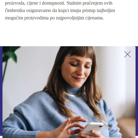
proizvoda, cijene i dostupnosti. Stalnim praćenjem ovih
čimbenika osiguravamo da kupci imaju pristup najboljim
mogućim proizvodima po najpovoljnijim cijenama.
Prijavi se na newsletter!
Nikad više ne propusti ponudu.
Zatraži kupon
Informacije o korištenju osobnih podataka možeš pronaći u našim
Pravilima privatnosti
.