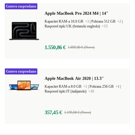
Gotovo rasprodano
Apple MacBook Pro 2024 M4 | 14"
Kapacitet RAM-a 16.0 GB
+3
|
Pohrana 512 GB
+2
|
Raspored tipki UK (britanski engleski)
+15
1.550,86 €
1.899,00 € (Novo)
Gotovo rasprodano
Apple MacBook Air 2020 | 13.3"
Kapacitet RAM-a 8.0 GB
+1
|
Pohrana 256 GB
+4
|
Raspored tipki IT (italijanski)
+16
357,45 €
1.199,00 € (Novo)