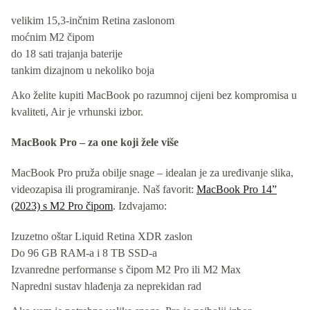
velikim 15,3-inčnim Retina zaslonom
moćnim M2 čipom
do 18 sati trajanja baterije
tankim dizajnom u nekoliko boja
Ako želite kupiti MacBook po razumnoj cijeni bez kompromisa u
kvaliteti, Air je vrhunski izbor.
MacBook Pro – za one koji žele više
MacBook Pro pruža obilje snage – idealan je za uređivanje slika,
videozapisa ili programiranje. Naš favorit:
MacBook Pro 14”
(2023) s M2 Pro čipom
. Izdvajamo:
Izuzetno oštar Liquid Retina XDR zaslon
Do 96 GB RAM-a i 8 TB SSD-a
Izvanredne performanse s čipom M2 Pro ili M2 Max
Napredni sustav hlađenja za neprekidan rad