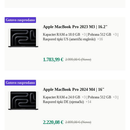
Gotovo rasprodano
Apple MacBook Pro 2023 M3 | 16.2"
Kapacitet RAM-a 18.0 GB
+3
|
Pohrana 512 GB
+3
|
Raspored tipki US (američki engleski)
+16
1.783,99 €
2.999,00 € (Novo)
Gotovo rasprodano
Apple MacBook Pro 2024 M4 | 16"
Kapacitet RAM-a 24.0 GB
+3
|
Pohrana 512 GB
+3
|
Raspored tipki DE (njemački)
+14
2.220,08 €
2.899,00 € (Novo)