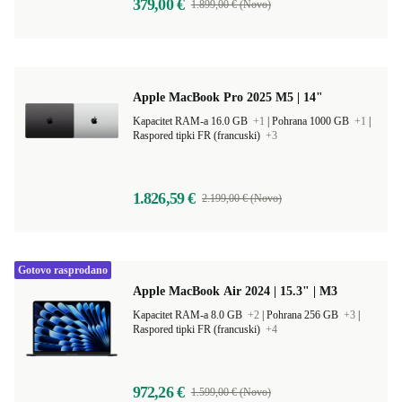
379,00 €
1.899,00 € (Novo)
Apple MacBook Pro 2025 M5 | 14"
Kapacitet RAM-a 16.0 GB
+1
|
Pohrana 1000 GB
+1
|
Raspored tipki FR (francuski)
+3
1.826,59 €
2.199,00 € (Novo)
Gotovo rasprodano
Apple MacBook Air 2024 | 15.3" | M3
Kapacitet RAM-a 8.0 GB
+2
|
Pohrana 256 GB
+3
|
Raspored tipki FR (francuski)
+4
972,26 €
1.599,00 € (Novo)