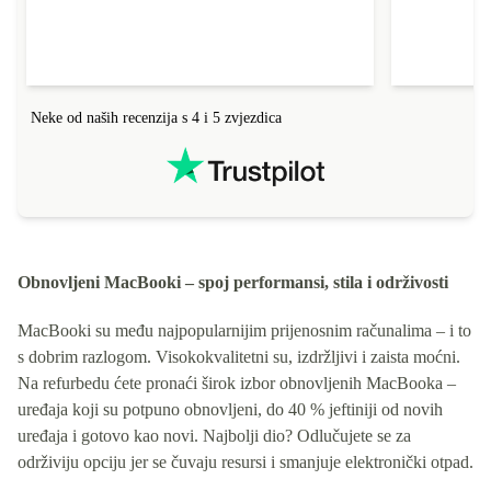
Neke od naših recenzija s 4 i 5 zvjezdica
Obnovljeni MacBooki – spoj performansi, stila i održivosti
MacBooki su među najpopularnijim prijenosnim računalima – i to
s dobrim razlogom. Visokokvalitetni su, izdržljivi i zaista moćni.
Na refurbedu ćete pronaći širok izbor obnovljenih MacBooka –
uređaja koji su potpuno obnovljeni, do 40 % jeftiniji od novih
uređaja i gotovo kao novi. Najbolji dio? Odlučujete se za
održiviju opciju jer se čuvaju resursi i smanjuje elektronički otpad.