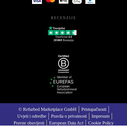
RECENZIJE
Trustpilot
TrustScore
4.6
205869
Recenzije
© Refurbed Marketplace GmbH
Pristupačnosti
Uvjeti i odredbe
Pravila o privatnosti
Impresum
Pravne obavijesti
European Data Act
Cookie Policy