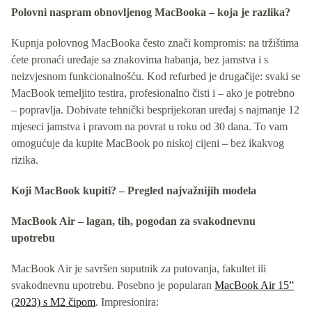
Polovni naspram obnovljenog MacBooka – koja je razlika?
Kupnja polovnog MacBooka često znači kompromis: na tržištima
ćete pronaći uređaje sa znakovima habanja, bez jamstva i s
neizvjesnom funkcionalnošću. Kod refurbed je drugačije: svaki se
MacBook temeljito testira, profesionalno čisti i – ako je potrebno
– popravlja. Dobivate tehnički besprijekoran uređaj s najmanje 12
mjeseci jamstva i pravom na povrat u roku od 30 dana. To vam
omogućuje da kupite MacBook po niskoj cijeni – bez ikakvog
rizika.
Koji MacBook kupiti? – Pregled najvažnijih modela
MacBook Air – lagan, tih, pogodan za svakodnevnu
upotrebu
MacBook Air je savršen suputnik za putovanja, fakultet ili
svakodnevnu upotrebu. Posebno je popularan
MacBook Air 15”
(2023) s M2 čipom
. Impresionira: