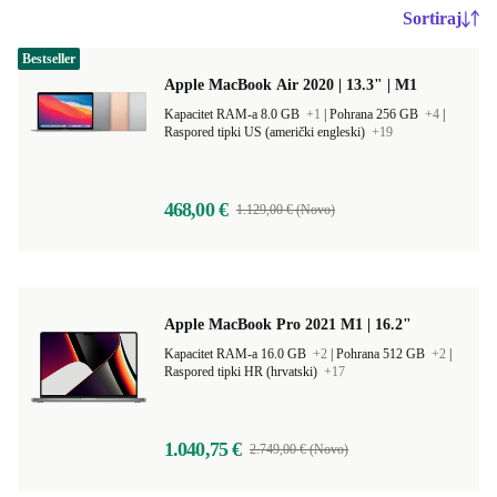
Sortiraj
Bestseller
Apple MacBook Air 2020 | 13.3" | M1
Kapacitet RAM-a 8.0 GB
+1
|
Pohrana 256 GB
+4
|
Raspored tipki US (američki engleski)
+19
468,00 €
1.129,00 € (Novo)
Apple MacBook Pro 2021 M1 | 16.2"
Kapacitet RAM-a 16.0 GB
+2
|
Pohrana 512 GB
+2
|
Raspored tipki HR (hrvatski)
+17
1.040,75 €
2.749,00 € (Novo)