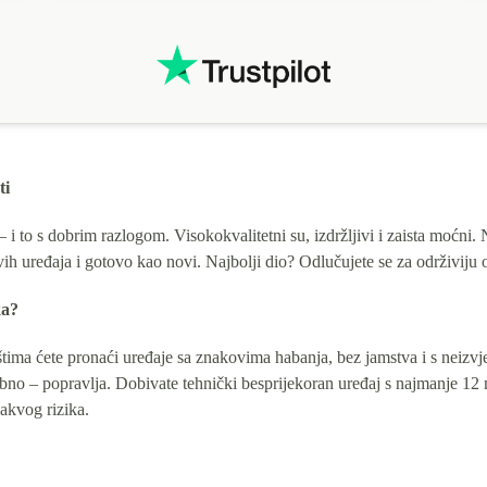
ti
 to s dobrim razlogom. Visokokvalitetni su, izdržljivi i zaista moćni
ih uređaja i gotovo kao novi. Najbolji dio? Odlučujete se za održiviju op
ka?
ma ćete pronaći uređaje sa znakovima habanja, bez jamstva i s neizvje
trebno – popravlja. Dobivate tehnički besprijekoran uređaj s najmanje 1
akvog rizika.