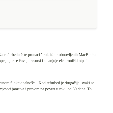
. Na refurbedu ćete pronaći širok izbor obnovljenih MacBooka
ciju jer se čuvaju resursi i smanjuje elektronički otpad.
snom funkcionalnošću. Kod refurbed je drugačije: svaki se
2 mjeseci jamstva i pravom na povrat u roku od 30 dana. To