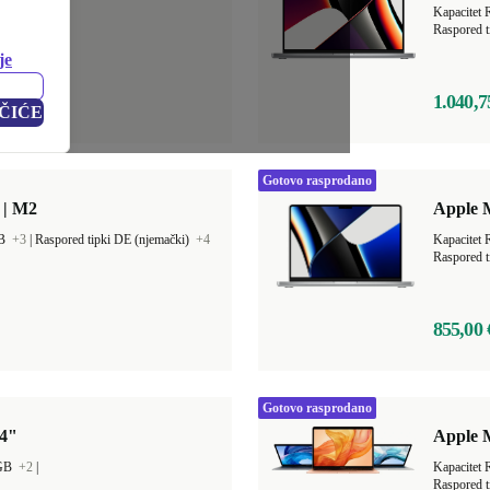
GB
+4
|
Kapacitet
Raspored t
je
1.040,7
ČIĆE
Gotovo rasprodano
 | M2
Apple 
GB
+3
|
Raspored tipki DE (njemački)
+4
Kapacitet
Raspored t
855,00 
Gotovo rasprodano
14"
Apple 
 GB
+2
|
Kapacitet
Raspored t