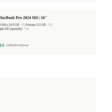
MacBook Pro 2024 M4 | 16"
 RAM-a 24.0 GB
+3
|
Pohrana 512 GB
+3
|
ipki DE (njemački)
+14
8 €
2.899,00 € (Novo)