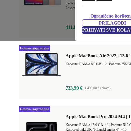
Kapacitet RAM-a 8.0 GB
+1
|
Pohrana 256 
.
Raspored tipki US (američki engleski)
+19
Ograničeno korišten
PRILAGODI
411,80 €
1.129,00 € (Novo)
PRIHVATI SVE KOLA
Gotovo rasprodano
Apple MacBook Air 2022 | 13.6"
Kapacitet RAM-a 8.0 GB
+2
|
Pohrana 256 
733,99 €
1.499,00 € (Novo)
Gotovo rasprodano
Apple MacBook Pro 2024 M4 | 
Kapacitet RAM-a 16.0 GB
+3
|
Pohrana 512
Raspored tipki UK (britanski engleski)
+15