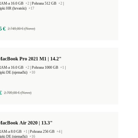
 RAM-a 16.0 GB
+2
|
Pohrana 512 GB
+2
|
ipki HR (hrvatski)
+17
5 €
2.749,00 € (Novo)
MacBook Pro 2021 M1 | 14.2"
 RAM-a 16.0 GB
+2
|
Pohrana 1000 GB
+1
|
ipki DE (njemački)
+10
€
2.709,00 € (Novo)
MacBook Air 2020 | 13.3"
 RAM-a 8.0 GB
+1
|
Pohrana 256 GB
+4
|
ipki DE (njemački)
+16