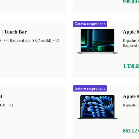
999,00 
Gotovo rasprodano
 | Touch Bar
Apple 
GB
+3
|
Raspored tipki SE (švedski)
+13
Kapacitet
Raspored t
1.338,6
Gotovo rasprodano
14"
Apple M
0 GB
+1
|
Kapacitet
863,12 