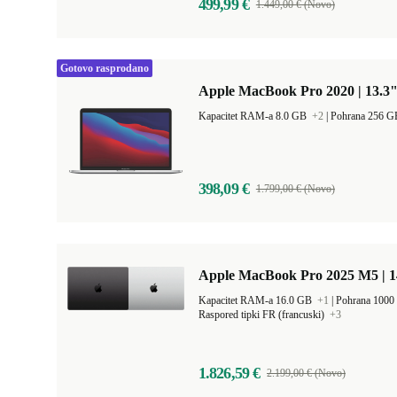
499,99 €
1.449,00 € (Novo)
Gotovo rasprodano
Apple MacBook Pro 2020 | 13.3"
Kapacitet RAM-a 8.0 GB
+2
|
Pohrana 256 
398,09 €
1.799,00 € (Novo)
Apple MacBook Pro 2025 M5 | 
Kapacitet RAM-a 16.0 GB
+1
|
Pohrana 100
Raspored tipki FR (francuski)
+3
1.826,59 €
2.199,00 € (Novo)