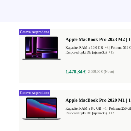
Gotovo rasprodano
Apple MacBook Pro 2023 M2 | 1
Kapacitet RAM-a 16.0 GB
+3
|
Pohrana 512
Raspored tipki DE (njemački)
+15
1.470,34 €
2.999,00 € (Novo)
Gotovo rasprodano
Apple MacBook Pro 2020 M1 | 1
Kapacitet RAM-a 8.0 GB
+1
|
Pohrana 256 
Raspored tipki DE (njemački)
+12