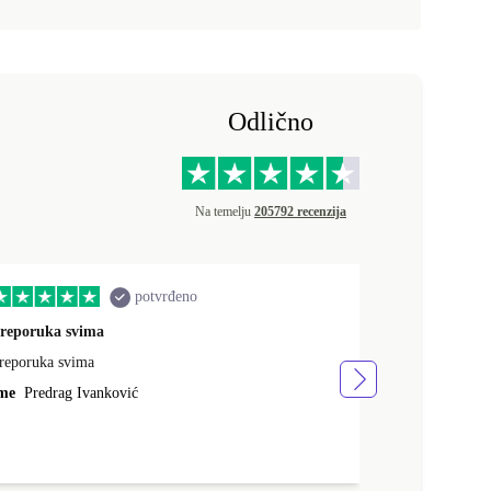
Odlično
Na temelju
205792 recenzija
potvrđeno
reporuka svima
quality servic
reporuka svima
brza dostava, 
vrlo sam zadov
me
Predrag Ivanković
Ime
Mario Sa