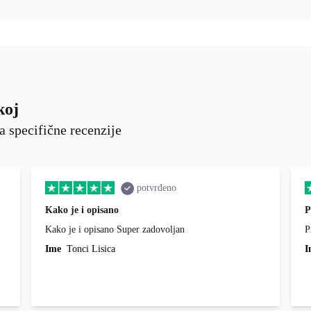
koj
a specifične recenzije
potvrđeno
Kako je i opisano
P
Kako je i opisano Super zadovoljan
P
Ime
Tonci Lisica
I