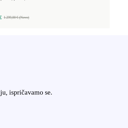
€
1.299,00 € (Novo)
ju, ispričavamo se.