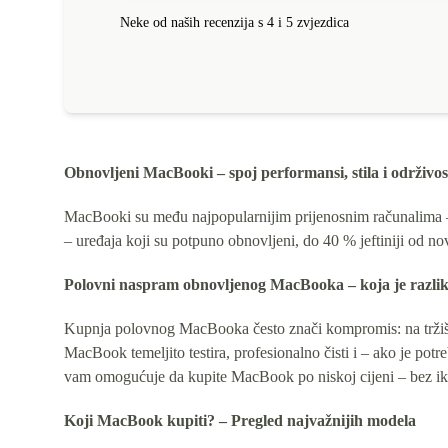
Neke od naših recenzija s 4 i 5 zvjezdica
Obnovljeni MacBooki – spoj performansi, stila i održivos
MacBooki su među najpopularnijim prijenosnim računalima – i
– uređaja koji su potpuno obnovljeni, do 40 % jeftiniji od nov
Polovni naspram obnovljenog MacBooka – koja je razli
Kupnja polovnog MacBooka često znači kompromis: na tržišti
MacBook temeljito testira, profesionalno čisti i – ako je po
vam omogućuje da kupite MacBook po niskoj cijeni – bez ik
Koji MacBook kupiti? – Pregled najvažnijih modela