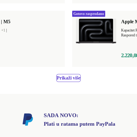
Gotovo rasprodano
 | M5
Apple 
B
+1
|
Kapacitet
Raspored t
2.220,0
Prikaži više
SADA NOVO:
Plati u ratama putem PayPala