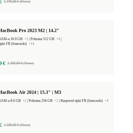
€
1.199,00 € (Novo)
MacBook Pro 2023 M2 | 14.2"
 RAM-a 16.0 GB
+2
|
Pohrana 512 GB
+4
|
ipki FR (francuski)
+14
9 €
2.399,00 € (Novo)
acBook Air 2024 | 15.3" | M3
 RAM-a 8.0 GB
+2
|
Pohrana 256 GB
+2
|
Raspored tipki FR (francuski)
+4
€
1.599,00 € (Novo)