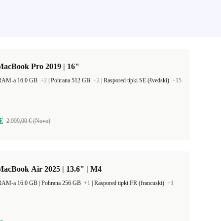
MacBook Pro 2019 | 16"
 RAM-a 16.0 GB
+2
|
Pohrana 512 GB
+2
|
Raspored tipki SE (švedski)
+15
€
2.999,00 € (Novo)
acBook Air 2025 | 13.6" | M4
Kapacitet RAM-a 16.0 GB |
Pohrana 256 GB
+1
|
Raspored tipki FR (francuski)
+1