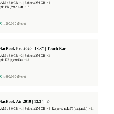
 RAM-a 8.0 GB
+1
|
Pohrana 256 GB
+4
|
ipki FR (francuski)
+15
€
1.299,00 € (Novo)
acBook Pro 2020 | 13.3" | Touch Bar
 RAM-a 8.0 GB
+2
|
Pohrana 256 GB
+3
|
ipki DE (njemački)
+13
€
1.899,00 € (Novo)
acBook Air 2019 | 13.3" | i5
 RAM-a 8.0 GB
+1
|
Pohrana 256 GB
+4
|
Raspored tipki IT (italijanski)
+11