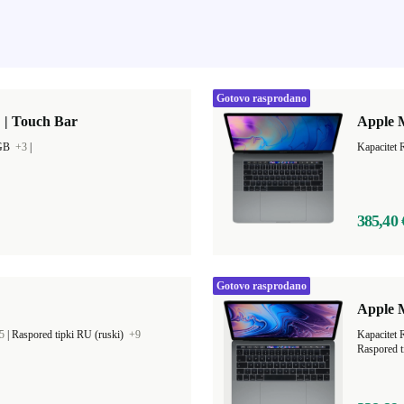
Gotovo rasprodano
 | Touch Bar
Apple M
 GB
+3
|
Kapacitet
385,40 
Gotovo rasprodano
Apple M
5
|
Raspored tipki RU (ruski)
+9
Kapacitet
Raspored t