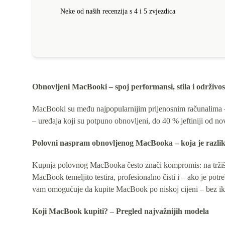
Neke od naših recenzija s 4 i 5 zvjezdica
Obnovljeni MacBooki – spoj performansi, stila i održivos
MacBooki su među najpopularnijim prijenosnim računalima – i
– uređaja koji su potpuno obnovljeni, do 40 % jeftiniji od nov
Polovni naspram obnovljenog MacBooka – koja je razli
Kupnja polovnog MacBooka često znači kompromis: na tržišti
MacBook temeljito testira, profesionalno čisti i – ako je po
vam omogućuje da kupite MacBook po niskoj cijeni – bez ik
Koji MacBook kupiti? – Pregled najvažnijih modela