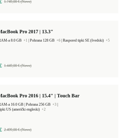
€
1.749,00 € (Novo)
MacBook Pro 2017 | 13.3"
 RAM-a 8.0 GB
+1
|
Pohrana 128 GB
+6
|
Raspored tipki SE (švedski)
+5
€
1.449,00 € (Novo)
acBook Pro 2016 | 15.4" | Touch Bar
Kapacitet RAM-a 16.0 GB |
Pohrana 256 GB
+3
|
ipki US (američki engleski)
+2
€
2.499,00 € (Novo)