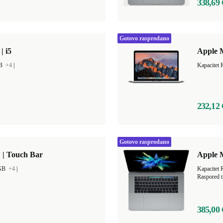
338,69 
Gotovo rasprodano
| i5
Apple 
GB
+4
|
Kapacitet
232,12 
Gotovo rasprodano
 | Touch Bar
Apple M
 GB
+4
|
Raspored t
385,00 