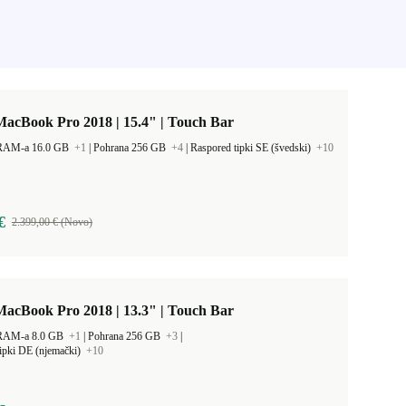
acBook Pro 2018 | 15.4" | Touch Bar
 RAM-a 16.0 GB
+1
|
Pohrana 256 GB
+4
|
Raspored tipki SE (švedski)
+10
€
2.399,00 € (Novo)
acBook Pro 2018 | 13.3" | Touch Bar
 RAM-a 8.0 GB
+1
|
Pohrana 256 GB
+3
|
ipki DE (njemački)
+10