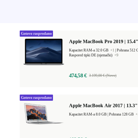
Gotovo rasprodano
Apple MacBook Pro 2019 | 15.4"
Kapacitet RAM-a 32.0 GB
+1
|
Pohrana 512
Raspored tipki DE (njemački)
+9
474,58 €
3.199,00 € (Novo)
Gotovo rasprodano
Apple MacBook Air 2017 | 13.3"
Kapacitet RAM-a 8.0 GB |
Pohrana 128 GB
+