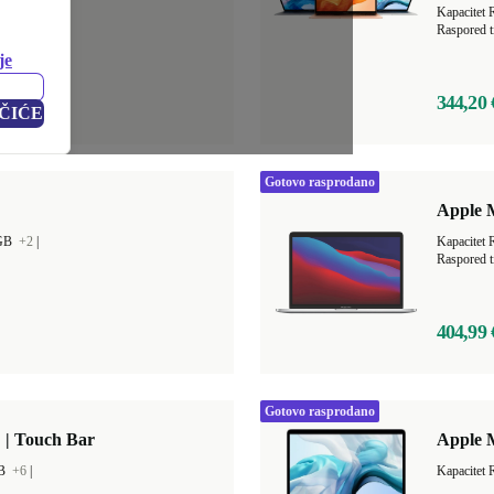
GB
+4
|
Kapacitet
Raspored t
je
344,20 
ČIĆE
Gotovo rasprodano
Apple M
 GB
+2
|
Kapacitet
Raspored t
404,99 
Gotovo rasprodano
 | Touch Bar
Apple M
GB
+6
|
Kapacitet