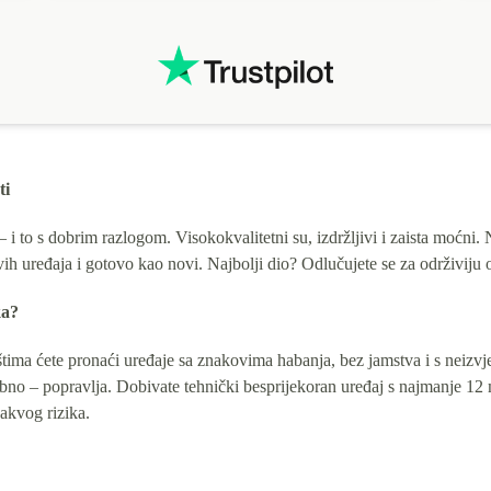
ti
 to s dobrim razlogom. Visokokvalitetni su, izdržljivi i zaista moćni
ih uređaja i gotovo kao novi. Najbolji dio? Odlučujete se za održiviju op
ka?
ma ćete pronaći uređaje sa znakovima habanja, bez jamstva i s neizvje
trebno – popravlja. Dobivate tehnički besprijekoran uređaj s najmanje 1
akvog rizika.