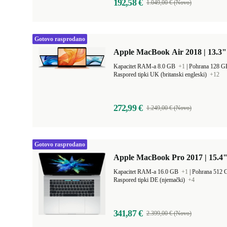
192,58 €
1.049,00 € (Novo)
Gotovo rasprodano
Apple MacBook Air 2018 | 13.3" 
Kapacitet RAM-a 8.0 GB
+1
|
Pohrana 128 
Raspored tipki UK (britanski engleski)
+12
272,99 €
1.249,00 € (Novo)
Gotovo rasprodano
Apple MacBook Pro 2017 | 15.4"
Kapacitet RAM-a 16.0 GB
+1
|
Pohrana 512
Raspored tipki DE (njemački)
+4
341,87 €
2.399,00 € (Novo)