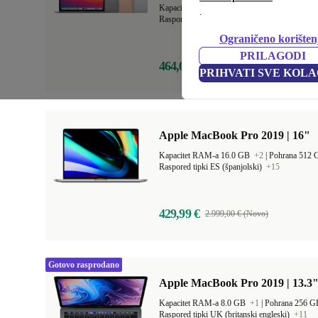
Kapacitet RAM-a 8.0 GB
+1
|
Pohrana 256 
.
Raspored tipki DE (njemački)
+19
Ograničeno korišten
PRILAGODI
464,00 €
1.129,00 € (Novo)
PRIHVATI SVE KOLA
Apple MacBook Pro 2019 | 16"
Kapacitet RAM-a 16.0 GB
+2
|
Pohrana 512
Raspored tipki ES (španjolski)
+15
429,99 €
2.999,00 € (Novo)
Gotovo rasprodano
Apple MacBook Pro 2019 | 13.3"
Kapacitet RAM-a 8.0 GB
+1
|
Pohrana 256 
Raspored tipki UK (britanski engleski)
+11