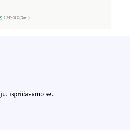
€
1.249,00 € (Novo)
ju, ispričavamo se.