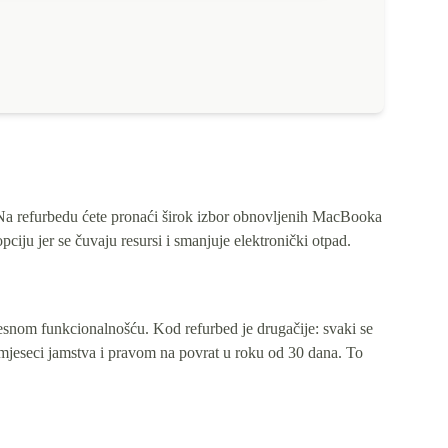
. Na refurbedu ćete pronaći širok izbor obnovljenih MacBooka
ciju jer se čuvaju resursi i smanjuje elektronički otpad.
snom funkcionalnošću. Kod refurbed je drugačije: svaki se
2 mjeseci jamstva i pravom na povrat u roku od 30 dana. To