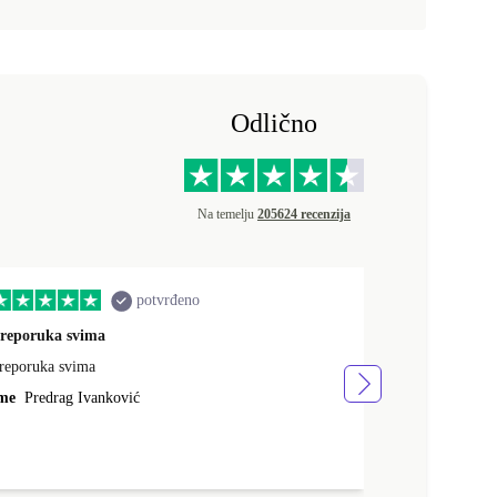
Odlično
Na temelju
205624 recenzija
potvrđeno
reporuka svima
quality servic
reporuka svima
brza dostava, 
vrlo sam zadov
me
Predrag Ivanković
Ime
Mario Sa