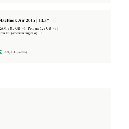
MacBook Air 2015 | 13.3"
 RAM-a 8.0 GB
+1
|
Pohrana 128 GB
+3
|
ipki US (američki engleski)
+1
€
999,00 € (Novo)