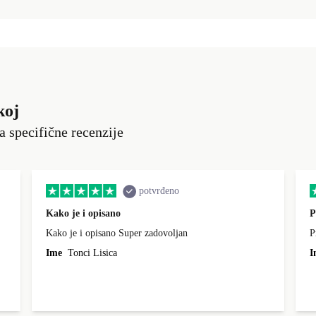
koj
a specifične recenzije
potvrđeno
Kako je i opisano
P
Kako je i opisano Super zadovoljan
P
Ime
Tonci Lisica
I