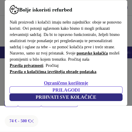
Preuzmi aplikaciju
Preuzmi
Bolje iskoristi refurbed
Koristi refurbed brzo i jednostavno
Naši proizvodi i kolačići imaju nešto zajedničko: oboje se ponovno
koristi. Ovi potonji uglavnom kako bismo ti mogli prikazati
relevantniji sadržaj. Da bi to ispravno funkcioniralo, željeli bismo
analizirati tvoje ponašanje pri pregledavanju te personalizirati
sadržaj i oglase za tebe – uz pomoć kolačića prve i treće strane.
Mobiteli
Prijenosna računala
Tableti
Pametni satovi
Dodaci
Sluša
Naravno, samo uz tvoj pristanak. Svoje
postavke kolačića
možeš
promijeniti u bilo kojem trenutku. Pročitaj naša
Početna stranica
Pravila privatnosti
Proizvodi
. Pročitaj
Pravila o kolačićima izvršitelja obrade podataka
.
Monitori:
Ograničeno korištenje
Kupi refurbished Monitori ispod 500 € – kvaliteta, jamstvo i 30 dana za
PRILAGODI
povrat. Uštedi novac i čuvaj okoliš.
PRIHVATI SVE KOLAČIĆE
Cijena
Marka
Filtriraj
74 € - 500 €