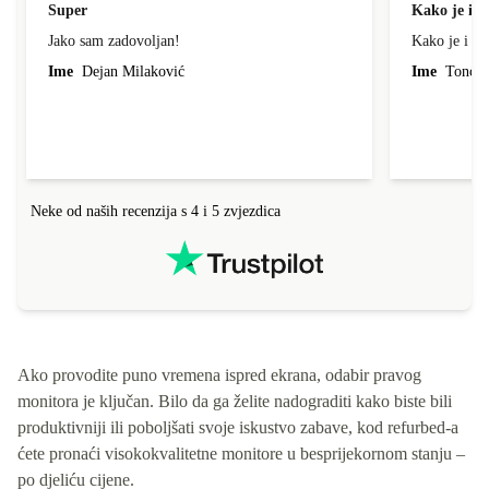
Super
Kako je i o
Jako sam zadovoljan!
Kako je i op
Ime
Dejan Milaković
Ime
Tonci L
Neke od naših recenzija s 4 i 5 zvjezdica
Ako provodite puno vremena ispred ekrana, odabir pravog
monitora je ključan. Bilo da ga želite nadograditi kako biste bili
produktivniji ili poboljšati svoje iskustvo zabave, kod refurbed-a
ćete pronaći visokokvalitetne monitore u besprijekornom stanju –
po djeliću cijene.