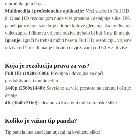
reprodukcijom boja.
Multimedija i profesionalne aplikacije:
Veći zasloni s Full HD
ili Quad HD rezolucijom nude više prostora i detaljnije slike. IPS
paneli jamče precizne boje i dobre kutove gledanja. Za uređivanje
videozapisa i filmova vrijeme odziva trebalo bi biti 5 ms ili manje.
Igranje:
Igrači bi trebali tražiti barem Full HD rezoluciju, vrijeme
odziva od 5 ms ili manje i brzinu osvježavanja od 60 Hz ili više.
Koja je rezolucija prava za vas?
Full HD (1920x1080):
Povoljna i dovoljna za opću
produktivnost i multimediju.
1440p (2560x1440):
Savršeno za više prostora na ekranu i oštrije
detalje.
4K (3840x2160):
Idealno za kreativni rad i ultraoštre slike.
Koliko je važan tip panela?
Tip panela ima značajan utjecaj na kvalitetu slike: