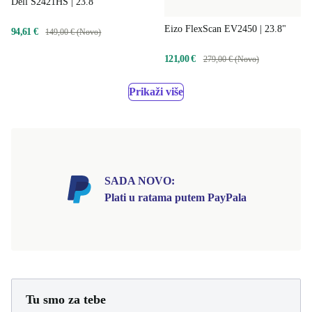
Dell S2421HS | 23.8"
Eizo FlexScan EV2450 | 23.8"
94,61 €
149,00 € (Novo)
121,00 €
279,00 € (Novo)
Prikaži više
SADA NOVO:
Plati u ratama putem PayPala
Tu smo za tebe