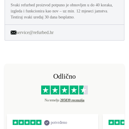
Svaki refurbed proizvod potpuno je obnovljen u do 40 koraka,
izgleda i funkcionira kao nov – uz min. 12 mjeseci jamstva.
Testiraj svaki uređaj 30 dana besplatno.
service@refurbed.hr
Odlično
Na temelju
205839 recenzija
potvrđeno