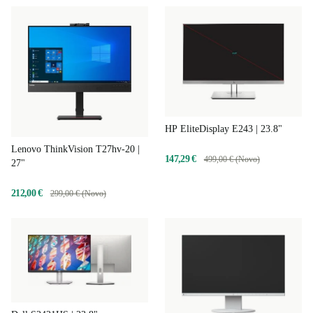
HP EliteDisplay E243 | 23.8"
Lenovo ThinkVision T27hv-20 |
147,29 €
499,00 € (Novo)
27"
212,00 €
299,00 € (Novo)