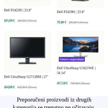
Dell P2422H | 23.8"
Dell P2419H | 23.8"
105,99 €
249,00 € (Novo)
79,00 €
209,00 € (Novo)
Gotovo rasprodano
Dell UltraSharp U3421WE |
34.14"
Dell UltraSharp U2713HM | 27"
457,58 €
799,00 € (Novo)
164,00 €
659,00 € (Novo)
Preporučeni proizvodi iz drugih
kategorija se trenutno ne učitavaju,