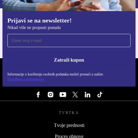
Prijavi se na newsletter!
Preuzmi refurbed aplikaciju
Nikad više ne propusti ponudu
Za iOS i Android
Zatraži kupon
REFURBED HRVATSKA - RETHINK NEW.
Informacije o korištenju osobnih podataka možeš pronaći u našim
Pravilima o privatnosti
PRATI NAS
TVRTKA
Tvoje prednosti
Proces obnove