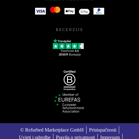
RECENZIJE
Trustpilot
TrustScore
4.6
205839
Recenzije
© Refurbed Marketplace GmbH
Pristupačnosti
Uvjeti i odredbe
Pravila o privatnosti
Impresum