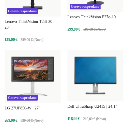
Gotovo rasprodano
Gotovo rasprodano
Lenovo ThinkVision P27q-10
Lenovo ThinkVision T23i-20 |
23"
299,00 €
599,00 € (Novo)
139,00 €
389,00 € (Novo)
Gotovo rasprodano
Dell UltraSharp U2415 | 24.1"
LG 27UP850-W | 27"
118,99 €
219,00 € (Novo)
269,00 €
539,00 € (Novo)