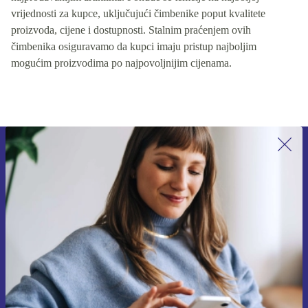
vrijednosti za kupce, uključujući čimbenike poput kvalitete
proizvoda, cijene i dostupnosti. Stalnim praćenjem ovih
čimbenika osiguravamo da kupci imaju pristup najboljim
mogućim proizvodima po najpovoljnijim cijenama.
Prijavi se na newsletter!
Nikad više ne propusti ponudu.
Zatraži kupon
Informacije o korištenju osobnih podataka možeš pronaći u našim
Pravilima privatnosti
.