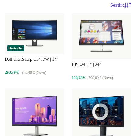
Sortiraj
Bestseller
Dell UltraSharp U3417W | 34"
HP E24 G4 | 24"
293,79 €
849,00 € (Novo)
145,75 €
369,00 € (Novo)