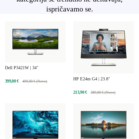
ispričavamo se.
Dell P3421W | 34"
HP E24m G4 | 23.8"
399,00 €
499,00 € (Novo)
213,90 €
389,00 € (Novo)