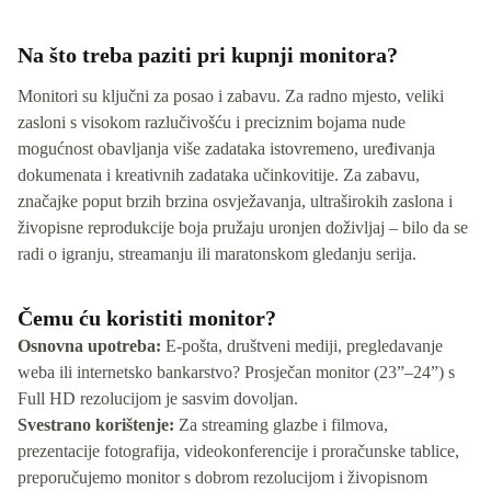
Na što treba paziti pri kupnji monitora?
Monitori su ključni za posao i zabavu. Za radno mjesto, veliki
zasloni s visokom razlučivošću i preciznim bojama nude
mogućnost obavljanja više zadataka istovremeno, uređivanja
dokumenata i kreativnih zadataka učinkovitije. Za zabavu,
značajke poput brzih brzina osvježavanja, ultraširokih zaslona i
živopisne reprodukcije boja pružaju uronjen doživljaj – bilo da se
radi o igranju, streamanju ili maratonskom gledanju serija.
Čemu ću koristiti monitor?
Osnovna upotreba:
E-pošta, društveni mediji, pregledavanje
weba ili internetsko bankarstvo? Prosječan monitor (23”–24”) s
Full HD rezolucijom je sasvim dovoljan.
Svestrano korištenje:
Za streaming glazbe i filmova,
prezentacije fotografija, videokonferencije i proračunske tablice,
preporučujemo monitor s dobrom rezolucijom i živopisnom