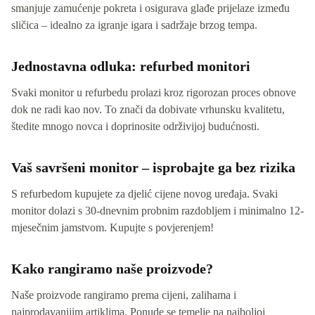
smanjuje zamućenje pokreta i osigurava glađe prijelaze između
sličica – idealno za igranje igara i sadržaje brzog tempa.
Jednostavna odluka: refurbed monitori
Svaki monitor u refurbedu prolazi kroz rigorozan proces obnove
dok ne radi kao nov. To znači da dobivate vrhunsku kvalitetu,
štedite mnogo novca i doprinosite održivijoj budućnosti.
Vaš savršeni monitor – isprobajte ga bez rizika
S refurbedom kupujete za djelić cijene novog uređaja. Svaki
monitor dolazi s 30-dnevnim probnim razdobljem i minimalno 12-
mjesečnim jamstvom. Kupujte s povjerenjem!
Kako rangiramo naše proizvode?
Naše proizvode rangiramo prema cijeni, zalihama i
najprodavanijim artiklima. Ponude se temelje na najboljoj