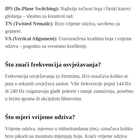
IPS (In-Plane Switching):
Najbolja točnost boja i široki kutovi
gledanja – idealno za kreativni rad.
TN (Twisted Nematic):
Brzo vrijeme odziva, savršeno za
gejmere.
VA (Vertical Alignment):
Uravnotežena kvaliteta boja i vrijeme
odziva – pogodno za svestrano korištenje.
Što znači frekvencija osvježavanja?
Frekvencija osvježavanja (u Hertzima, Hz) označava koliko se
puta u sekundi osvježava zaslon. Više frekvencije poput 144 Hz
ili 240 Hz osiguravaju glađe pokrete i manje zamućenja, posebno
u brzim igrama ili akcijskim filmovima.
Što mjeri vrijeme odziva?
Vrijeme odziva, mjereno u milisekundama (ms), označava koliko
brzo pikseli na monitoru mijenjaju boju. Kraće vrijeme odziva