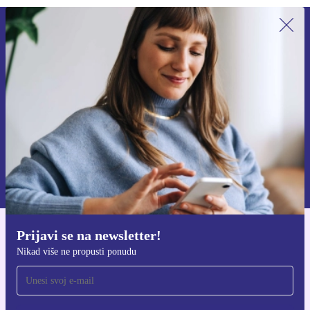
Prijavi se na newsletter!
Nikad više ne propusti ponudu.
Zatraži kupon
Informacije o korištenju osobnih podataka možeš pronaći u našim
Pravilima privatnosti
.
Prijavi se na newsletter!
Preuzmi refurbed aplikaciju
Nikad više ne propusti ponudu
Za iOS i Android