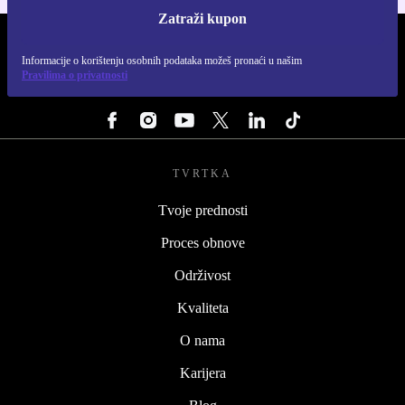
Zatraži kupon
REFURBED HRVATSKA - RETHINK NEW.
Informacije o korištenju osobnih podataka možeš pronaći u našim
Pravilima o privatnosti
PRATI NAS
TVRTKA
Tvoje prednosti
Proces obnove
Održivost
Kvaliteta
O nama
Karijera