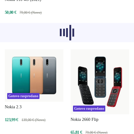
50,00 €
79,00 € (Novo)
Preporučeni proizvodi iz drugih
kategorija se trenutno ne učitavaju,
ispričavamo se.
Gotovo rasprodano
Nokia 2.3
Gotovo rasprodano
Nokia 2660 Flip
123,99 €
139,00 € (Novo)