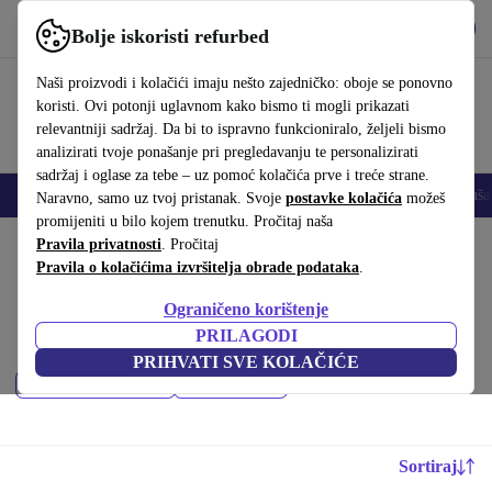
Preuzmi aplikaciju
Preuzmi
Bolje iskoristi refurbed
Koristi refurbed brzo i jednostavno
Naši proizvodi i kolačići imaju nešto zajedničko: oboje se ponovno
koristi. Ovi potonji uglavnom kako bismo ti mogli prikazati
relevantniji sadržaj. Da bi to ispravno funkcioniralo, željeli bismo
analizirati tvoje ponašanje pri pregledavanju te personalizirati
sadržaj i oglase za tebe – uz pomoć kolačića prve i treće strane.
Mobiteli
Prijenosna računala
Tableti
Pametni satovi
Dodaci
Sluša
Naravno, samo uz tvoj pristanak. Svoje
postavke kolačića
možeš
promijeniti u bilo kojem trenutku. Pročitaj naša
Početna stranica
Pravila privatnosti
Proizvodi
. Pročitaj
Mobiteli i pametni telefoni
Pravila o kolačićima izvršitelja obrade podataka
.
Nokia mobiteli:
Ograničeno korištenje
Kupi refurbished Nokia mobiteli ispod 400 € – kvaliteta, jamstvo i 30
PRILAGODI
dana za povrat. Uštedi novac i čuvaj okoliš.
PRIHVATI SVE KOLAČIĆE
Najnoviji modeli
Filtriraj
Sortiraj