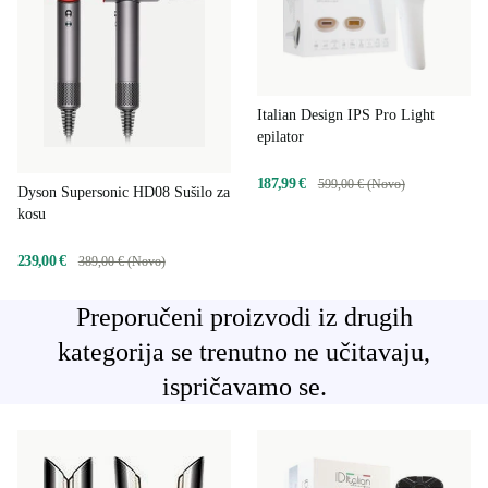
Italian Design IPS Pro Light
epilator
187,99 €
599,00 € (Novo)
Dyson Supersonic HD08 Sušilo za
kosu
239,00 €
389,00 € (Novo)
Preporučeni proizvodi iz drugih
kategorija se trenutno ne učitavaju,
ispričavamo se.