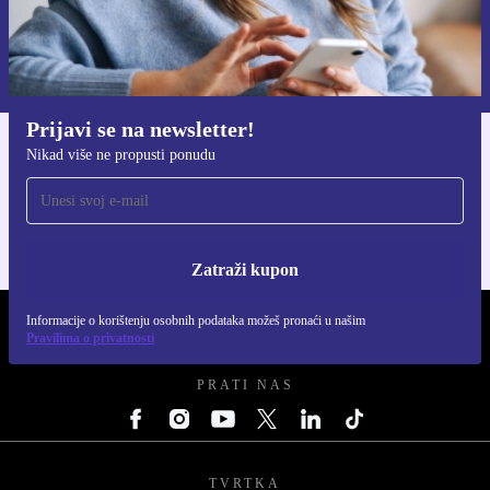
Zatraži kupon
Informacije o korištenju osobnih podataka možeš pronaći u našim
Pravilima privatnosti
.
Prijavi se na newsletter!
Nikad više ne propusti ponudu
Preuzmi refurbed aplikaciju
Za iOS i Android
Zatraži kupon
Informacije o korištenju osobnih podataka možeš pronaći u našim
REFURBED HRVATSKA - RETHINK NEW.
Pravilima o privatnosti
PRATI NAS
TVRTKA