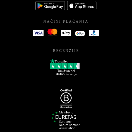
NAČINI PLAĆANJA
RECENZIJE
Trustpilot
TrustScore
4.6
205855
Recenzije