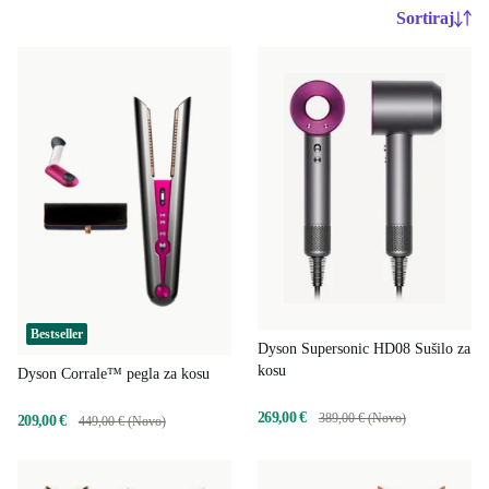
Sortiraj
Bestseller
Dyson Supersonic HD08 Sušilo za
kosu
Dyson Corrale™ pegla za kosu
269,00 €
389,00 € (Novo)
209,00 €
449,00 € (Novo)