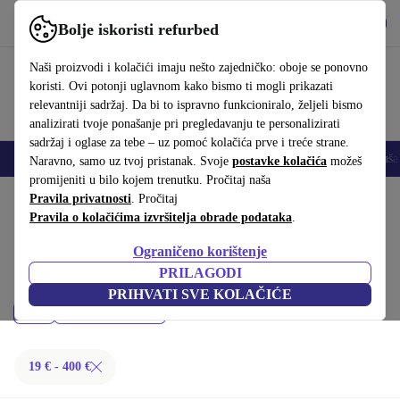
Preuzmi aplikaciju
Preuzmi
Bolje iskoristi refurbed
Koristi refurbed brzo i jednostavno
Naši proizvodi i kolačići imaju nešto zajedničko: oboje se ponovno
koristi. Ovi potonji uglavnom kako bismo ti mogli prikazati
relevantniji sadržaj. Da bi to ispravno funkcioniralo, željeli bismo
analizirati tvoje ponašanje pri pregledavanju te personalizirati
sadržaj i oglase za tebe – uz pomoć kolačića prve i treće strane.
Mobiteli
Prijenosna računala
Tableti
Pametni satovi
Dodaci
Sluša
Naravno, samo uz tvoj pristanak. Svoje
postavke kolačića
možeš
promijeniti u bilo kojem trenutku. Pročitaj naša
Početna stranica
Pravila privatnosti
Proizvodi
. Pročitaj
Zdravlje i ljepota
Pravila o kolačićima izvršitelja obrade podataka
.
Ljepota i njega:
Ograničeno korištenje
Kupi refurbished Ljepota i njega ispod 400 € – kvaliteta, jamstvo i 30
PRILAGODI
dana za povrat. Uštedi novac i čuvaj okoliš.
PRIHVATI SVE KOLAČIĆE
Cijena
Filtriraj
19 € - 400 €