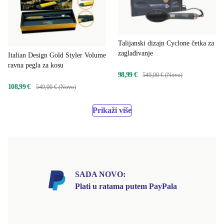
Talijanski dizajn Cyclone četka za
zaglađivanje
Italian Design Gold Styler Volume
ravna pegla za kosu
98,99 €
549,00 € (Novo)
108,99 €
549,00 € (Novo)
Prikaži više
SADA NOVO:
Plati u ratama putem PayPala