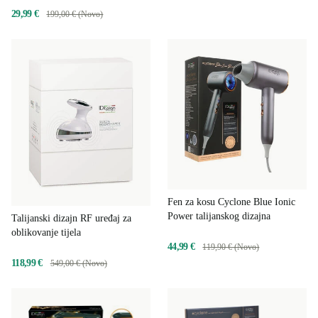
29,99 €
199,00 € (Novo)
Fen za kosu Cyclone Blue Ionic
Power talijanskog dizajna
Talijanski dizajn RF uređaj za
oblikovanje tijela
44,99 €
119,90 € (Novo)
118,99 €
549,00 € (Novo)