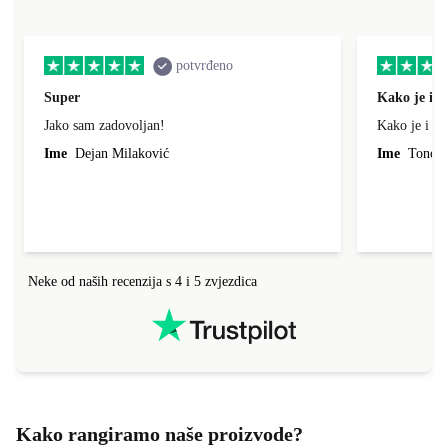
potvrđeno
Super
Kako je i o
Jako sam zadovoljan!
Kako je i op
Ime
Dejan Milaković
Ime
Tonci L
Neke od naših recenzija s 4 i 5 zvjezdica
Kako rangiramo naše proizvode?