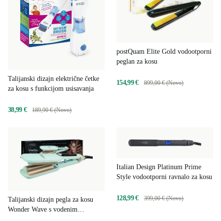
postQuam Elite Gold vodootporni
peglan za kosu
Talijanski dizajn električne četke
154,99 €
899,00 € (Novo)
za kosu s funkcijom usisavanja
38,99 €
189,90 € (Novo)
Italian Design Platinum Prime
Style vodootporni ravnalo za kosu
128,99 €
399,00 € (Novo)
Talijanski dizajn pegla za kosu
Wonder Wave s vodenim
valovima