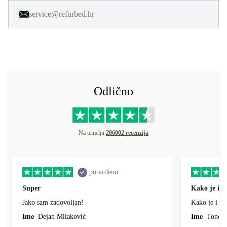
service@refurbed.hr
Odlično
Na temelju
206002 recenzija
potvrđeno
Super
Kako je i o
Jako sam zadovoljan!
Kako je i op
Ime
Dejan Milaković
Ime
Tonci L