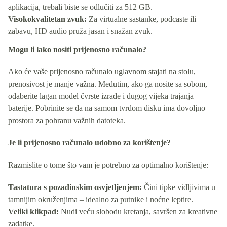
aplikacija, trebali biste se odlučiti za 512 GB.
Visokokvalitetan zvuk:
Za virtualne sastanke, podcaste ili
zabavu, HD audio pruža jasan i snažan zvuk.
Mogu li lako nositi prijenosno računalo?
Ako će vaše prijenosno računalo uglavnom stajati na stolu,
prenosivost je manje važna. Međutim, ako ga nosite sa sobom,
odaberite lagan model čvrste izrade i dugog vijeka trajanja
baterije. Pobrinite se da na samom tvrdom disku ima dovoljno
prostora za pohranu važnih datoteka.
Je li prijenosno računalo udobno za korištenje?
Razmislite o tome što vam je potrebno za optimalno korištenje:
Tastatura s pozadinskim osvjetljenjem:
Čini tipke vidljivima u
tamnijim okruženjima – idealno za putnike i noćne leptire.
Veliki klikpad:
Nudi veću slobodu kretanja, savršen za kreativne
zadatke.