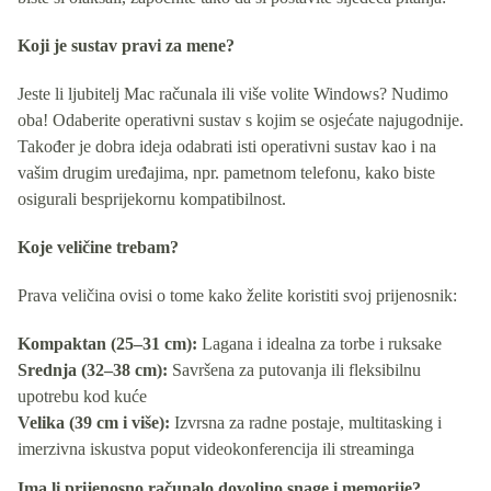
Koji je sustav pravi za mene?
Jeste li ljubitelj Mac računala ili više volite Windows? Nudimo
oba! Odaberite operativni sustav s kojim se osjećate najugodnije.
Također je dobra ideja odabrati isti operativni sustav kao i na
vašim drugim uređajima, npr. pametnom telefonu, kako biste
osigurali besprijekornu kompatibilnost.
Koje veličine trebam?
Prava veličina ovisi o tome kako želite koristiti svoj prijenosnik:
Kompaktan (25–31 cm):
Lagana i idealna za torbe i ruksake
Srednja (32–38 cm):
Savršena za putovanja ili fleksibilnu
upotrebu kod kuće
Velika (39 cm i više):
Izvrsna za radne postaje, multitasking i
imerzivna iskustva poput videokonferencija ili streaminga
Ima li prijenosno računalo dovoljno snage i memorije?