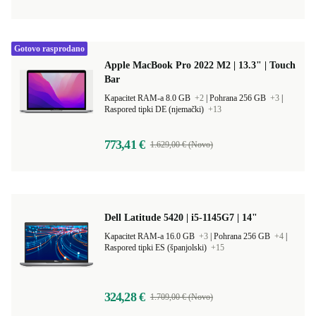
Gotovo rasprodano
Apple MacBook Pro 2022 M2 | 13.3" | Touch
Bar
Kapacitet RAM-a 8.0 GB
+2
|
Pohrana 256 GB
+3
|
Raspored tipki DE (njemački)
+13
773,41 €
1.629,00 € (Novo)
Dell Latitude 5420 | i5-1145G7 | 14"
Kapacitet RAM-a 16.0 GB
+3
|
Pohrana 256 GB
+4
|
Raspored tipki ES (španjolski)
+15
324,28 €
1.709,00 € (Novo)