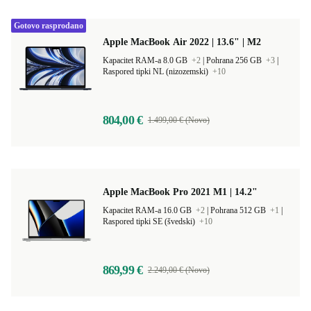
Gotovo rasprodano
Apple MacBook Air 2022 | 13.6" | M2
Kapacitet RAM-a 8.0 GB
+2
|
Pohrana 256 GB
+3
|
Raspored tipki NL (nizozemski)
+10
804,00 €
1.499,00 € (Novo)
Apple MacBook Pro 2021 M1 | 14.2"
Kapacitet RAM-a 16.0 GB
+2
|
Pohrana 512 GB
+1
|
Raspored tipki SE (švedski)
+10
869,99 €
2.249,00 € (Novo)