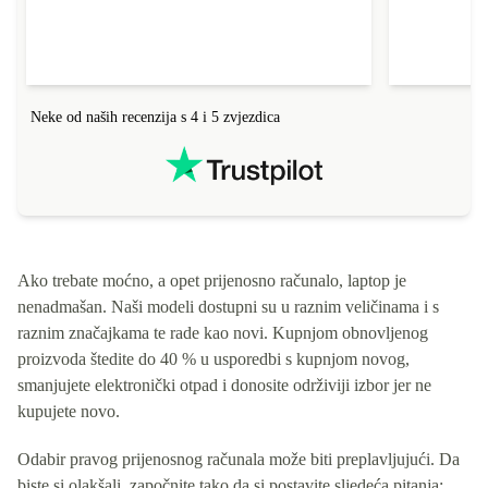
Neke od naših recenzija s 4 i 5 zvjezdica
Ako trebate moćno, a opet prijenosno računalo, laptop je
nenadmašan. Naši modeli dostupni su u raznim veličinama i s
raznim značajkama te rade kao novi. Kupnjom obnovljenog
proizvoda štedite do 40 % u usporedbi s kupnjom novog,
smanjujete elektronički otpad i donosite održiviji izbor jer ne
kupujete novo.
Odabir pravog prijenosnog računala može biti preplavljujući. Da
biste si olakšali, započnite tako da si postavite sljedeća pitanja: