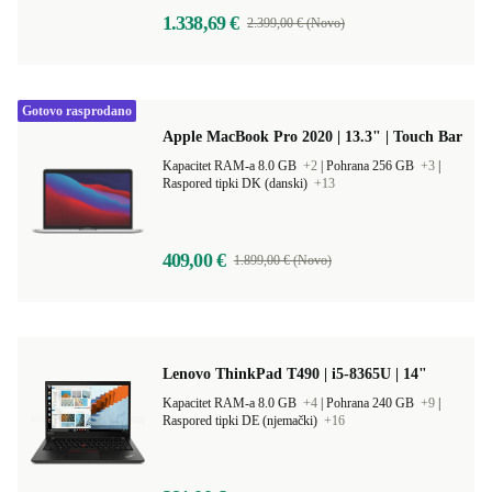
1.338,69 €
2.399,00 € (Novo)
Gotovo rasprodano
Apple MacBook Pro 2020 | 13.3" | Touch Bar
Kapacitet RAM-a 8.0 GB
+2
|
Pohrana 256 GB
+3
|
Raspored tipki DK (danski)
+13
409,00 €
1.899,00 € (Novo)
Lenovo ThinkPad T490 | i5-8365U | 14"
Kapacitet RAM-a 8.0 GB
+4
|
Pohrana 240 GB
+9
|
Raspored tipki DE (njemački)
+16