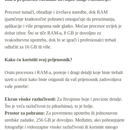
Procesor tumači, obrađuje i izvršava naredbe, dok RAM
(pamćenje kratkoročne pohrane) omogućuje da preuzimanja,
aplikacije i više programa rade glatko. Moćan procesor uvijek je
dobar izbor. Što se tiče RAM-a, 8 GB je dovoljno za
svakodnevnu upotrebu, dok bi se igrači i profesionalci trebali
odlučiti za 16 GB ili više.
Kako ću koristiti svoj prijenosnik?
Osim procesora i RAM-a, postoje i drugi detalji koje biste trebali
uzeti u obzir kako biste osigurali da vaš prijenosnik zadovoljava
vaše potrebe:
Ekran visoke razlučivosti:
Za živopisne boje i precizne detalje.
Što je veća razlučivost (u pikselsima), to je bolje.
Prostor za pohranu:
Za povremenu upotrebu ili jednostavne
uredske zadatke, 256 GB je dovoljno. Međutim, ako pohranjujete
fotografije i videozapise visoke razlučivosti ili koristite mnogo