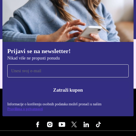
Zatraži kupon
Informacije o korištenju osobnih podataka možeš pronaći u našim
Pravilima privatnosti
.
Prijavi se na newsletter!
Preuzmi refurbed aplikaciju
Nikad više ne propusti ponudu
Za iOS i Android
Zatraži kupon
REFURBED HRVATSKA - RETHINK NEW.
Informacije o korištenju osobnih podataka možeš pronaći u našim
Pravilima o privatnosti
PRATI NAS