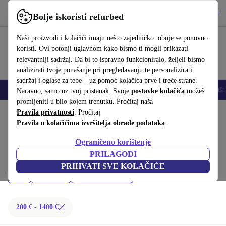
Preuzmi aplikaciju
Preuzmi
Bolje iskoristi refurbed
Koristi refurbed brzo i jednostavno
Naši proizvodi i kolačići imaju nešto zajedničko: oboje se ponovno
koristi. Ovi potonji uglavnom kako bismo ti mogli prikazati
relevantniji sadržaj. Da bi to ispravno funkcioniralo, željeli bismo
analizirati tvoje ponašanje pri pregledavanju te personalizirati
sadržaj i oglase za tebe – uz pomoć kolačića prve i treće strane.
Mobiteli
Prijenosna računala
Tableti
Pametni satovi
Dodaci
Sluša
Naravno, samo uz tvoj pristanak. Svoje
postavke kolačića
možeš
promijeniti u bilo kojem trenutku. Pročitaj naša
Početna stranica
Pravila privatnosti
Proizvodi
. Pročitaj
Pravila o kolačićima izvršitelja obrade podataka
.
Prijenosna računala:
Ograničeno korištenje
Kupi refurbished Prijenosna računala ispod 1400 € – kvaliteta, jamstvo i
PRILAGODI
30 dana za povrat. Uštedi novac i čuvaj okoliš.
PRIHVATI SVE KOLAČIĆE
Cijena
Marka
Filtriraj
200 € - 1400 €