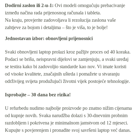
Dodirni zaslon ili 2-u-1:
Ovi modeli omogućuju prebacivanje
između načina rada prijenosnog računala i tableta.
Na kraju, provjerite zadovoljava li rezolucija zaslona vaše
zahtjeve za bojom i detaljima – što je viša, to je bolje!
Jednostavan izbor: obnovljeni prijenosnici
Svaki obnovljeni laptop prolazi kroz pažljiv proces od 40 koraka.
Podaci se brišu, neispravni dijelovi se zamjenjuju, a svaki uređaj
se testira kako bi zadovoljio standarde kao nov. Vi imate koristi
od visoke kvalitete, značajnih ušteda i pomažete u stvaranju
održivijeg svijeta produžujući životni vijek postojeće tehnologije.
Isprobajte – 30 dana bez rizika!
U refurbedu nudimo najbolje proizvode po znatno nižim cijenama
od kupnje novih. Svaka narudžba dolazi s 30-dnevnim probnim
razdobljem i pokrivena je minimalnom jamstvom od 12 mjeseci.
Kupujte s povjerenjem i pronađite svoj savršeni laptop već danas.