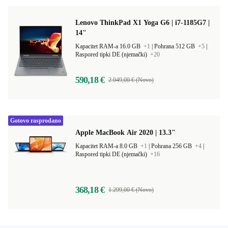
Lenovo ThinkPad X1 Yoga G6 | i7-1185G7 |
14"
Kapacitet RAM-a 16.0 GB
+1
|
Pohrana 512 GB
+5
|
Raspored tipki DE (njemački)
+20
590,18 €
2.049,00 € (Novo)
Gotovo rasprodano
Apple MacBook Air 2020 | 13.3"
Kapacitet RAM-a 8.0 GB
+1
|
Pohrana 256 GB
+4
|
Raspored tipki DE (njemački)
+16
368,18 €
1.299,00 € (Novo)