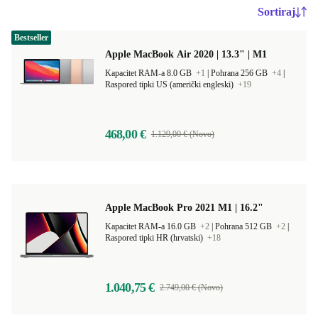
Sortiraj
Bestseller
Apple MacBook Air 2020 | 13.3" | M1
Kapacitet RAM-a 8.0 GB
+1
|
Pohrana 256 GB
+4
|
Raspored tipki US (američki engleski)
+19
468,00 €
1.129,00 € (Novo)
Apple MacBook Pro 2021 M1 | 16.2"
Kapacitet RAM-a 16.0 GB
+2
|
Pohrana 512 GB
+2
|
Raspored tipki HR (hrvatski)
+18
1.040,75 €
2.749,00 € (Novo)