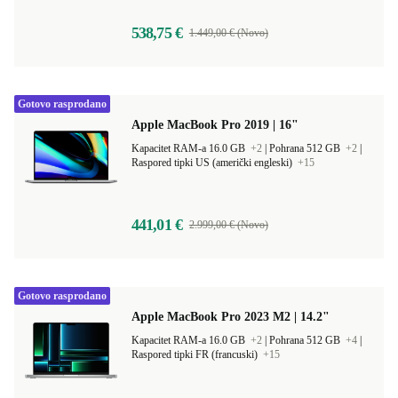
538,75 €
1.449,00 € (Novo)
Gotovo rasprodano
Apple MacBook Pro 2019 | 16"
Kapacitet RAM-a 16.0 GB
+2
|
Pohrana 512 GB
+2
|
Raspored tipki US (američki engleski)
+15
441,01 €
2.999,00 € (Novo)
Gotovo rasprodano
Apple MacBook Pro 2023 M2 | 14.2"
Kapacitet RAM-a 16.0 GB
+2
|
Pohrana 512 GB
+4
|
Raspored tipki FR (francuski)
+15