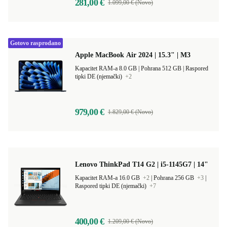
281,00 €
1.099,00 € (Novo)
Gotovo rasprodano
Apple MacBook Air 2024 | 15.3" | M3
Kapacitet RAM-a 8.0 GB |
Pohrana 512 GB |
Raspored
tipki DE (njemački)
+2
979,00 €
1.829,00 € (Novo)
Lenovo ThinkPad T14 G2 | i5-1145G7 | 14"
Kapacitet RAM-a 16.0 GB
+2
|
Pohrana 256 GB
+3
|
Raspored tipki DE (njemački)
+7
400,00 €
1.209,00 € (Novo)