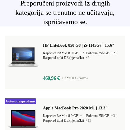
Preporučeni proizvodi iz drugih
kategorija se trenutno ne učitavaju,
ispričavamo se.
HP EliteBook 850 G8 | i5-1145G7 | 15.6"
Kapacitet RAM-a 8.0 GB
+2
|
Pohrana 256 GB
+2
|
Raspored tipki DE (njemački)
+5
460,96 €
1.529,00 € (Novo)
Gotovo rasprodano
Apple MacBook Pro 2020 M1 | 13.3"
Kapacitet RAM-a 8.0 GB
+1
|
Pohrana 256 GB
+3
|
Raspored tipki DE (njemački)
+13