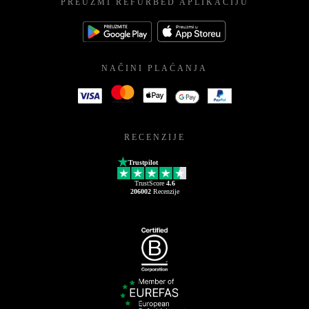
PREUZMI REFURBED APLIKACIJU
NAČINI PLAĆANJA
RECENZIJE
Trustpilot
TrustScore
4.6
206002
Recenzije