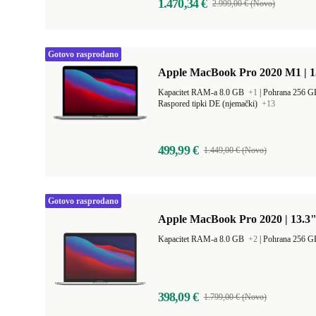
1.470,34 €
2.999,00 € (Novo)
Gotovo rasprodano
Apple MacBook Pro 2020 M1 | 1
Kapacitet RAM-a 8.0 GB
+1
|
Pohrana 256 
Raspored tipki DE (njemački)
+13
499,99 €
1.449,00 € (Novo)
Gotovo rasprodano
Apple MacBook Pro 2020 | 13.3"
Kapacitet RAM-a 8.0 GB
+2
|
Pohrana 256 
398,09 €
1.799,00 € (Novo)