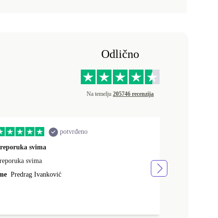
Odlično
Na temelju
205746 recenzija
potvrđeno
reporuka svima
quality servic
reporuka svima
brza dostava, 
vrlo sam zadov
me
Predrag Ivanković
Ime
Mario Sa