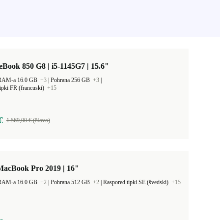
eBook 850 G8 | i5-1145G7 | 15.6"
 RAM-a 16.0 GB
+3
|
Pohrana 256 GB
+3
|
ipki FR (francuski)
+15
€
1.569,00 € (Novo)
MacBook Pro 2019 | 16"
 RAM-a 16.0 GB
+2
|
Pohrana 512 GB
+2
|
Raspored tipki SE (švedski)
+15