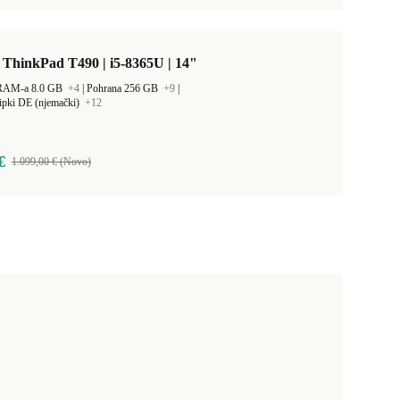
ThinkPad T490 | i5-8365U | 14"
 RAM-a 8.0 GB
+4
|
Pohrana 256 GB
+9
|
ipki DE (njemački)
+12
€
1.099,00 € (Novo)