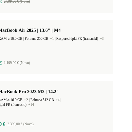
€
2.999,00 € (Novo)
acBook Air 2025 | 13.6" | M4
Kapacitet RAM-a 16.0 GB |
Pohrana 256 GB
+1
|
Raspored tipki FR (francuski)
+3
€
1.199,00 € (Novo)
MacBook Pro 2023 M2 | 14.2"
 RAM-a 16.0 GB
+2
|
Pohrana 512 GB
+4
|
ipki FR (francuski)
+14
9 €
2.399,00 € (Novo)