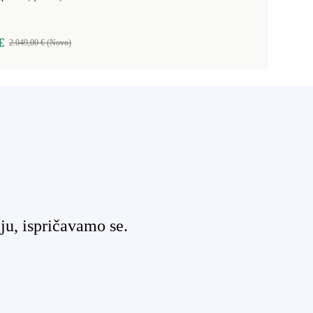
€
2.049,00 € (Novo)
ju, ispričavamo se.