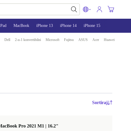
iPad
MacBook
iPhone 13
iPhone 14
iPhone 15
Dell
2-u-1 konvertibilni
Microsoft
Fujitsu
ASUS
Acer
Huawei
Sortiraj
MacBook Pro 2021 M1 | 16.2"