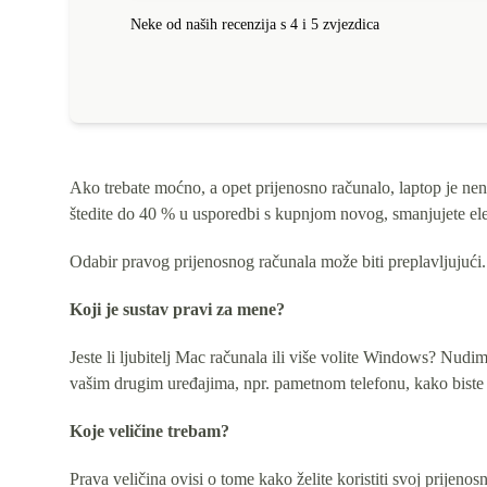
Neke od naših recenzija s 4 i 5 zvjezdica
Ako trebate moćno, a opet prijenosno računalo, laptop je n
štedite do 40 % u usporedbi s kupnjom novog, smanjujete elek
Odabir pravog prijenosnog računala može biti preplavljujući. D
Koji je sustav pravi za mene?
Jeste li ljubitelj Mac računala ili više volite Windows? Nudim
vašim drugim uređajima, npr. pametnom telefonu, kako biste 
Koje veličine trebam?
Prava veličina ovisi o tome kako želite koristiti svoj prijenosn