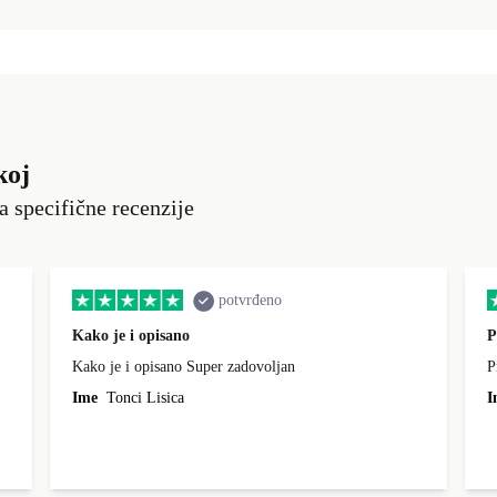
koj
a specifične recenzije
potvrđeno
Kako je i opisano
P
Kako je i opisano Super zadovoljan
P
Ime
Tonci Lisica
I