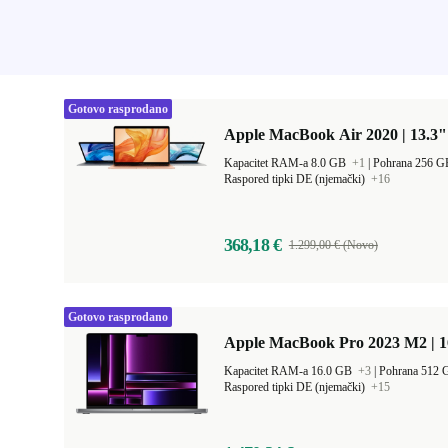
Gotovo rasprodano
Apple MacBook Air 2020 | 13.3"
Kapacitet RAM-a 8.0 GB
+1
|
Pohrana 256 
Raspored tipki DE (njemački)
+16
368,18 €
1.299,00 € (Novo)
Gotovo rasprodano
Apple MacBook Pro 2023 M2 | 1
Kapacitet RAM-a 16.0 GB
+3
|
Pohrana 512
Raspored tipki DE (njemački)
+15