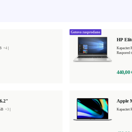
Gotovo rasprodano
HP Elit
GB
+4
|
Kapacitet
Raspored t
440,00 
6.2"
Apple 
 GB
+3
|
Kapacitet