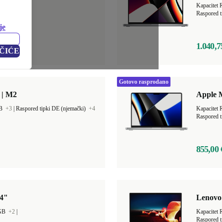
GB
+4
|
Kapacitet
Raspored t
je
1.040,7
ČIĆE
Gotovo rasprodano
 | M2
Apple 
GB
+3
|
Raspored tipki DE (njemački)
+4
Kapacitet
Raspored t
855,00 
14"
Lenovo
 GB
+2
|
Kapacitet
Raspored t