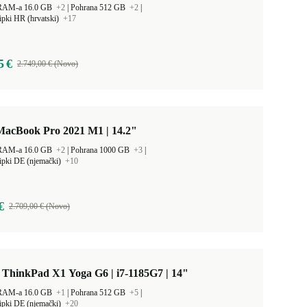
 RAM-a 16.0 GB
+2
|
Pohrana 512 GB
+2
|
ipki HR (hrvatski)
+17
5 €
2.749,00 € (Novo)
MacBook Pro 2021 M1 | 14.2"
 RAM-a 16.0 GB
+2
|
Pohrana 1000 GB
+3
|
ipki DE (njemački)
+10
€
2.709,00 € (Novo)
 ThinkPad X1 Yoga G6 | i7-1185G7 | 14"
 RAM-a 16.0 GB
+1
|
Pohrana 512 GB
+5
|
ipki DE (njemački)
+20