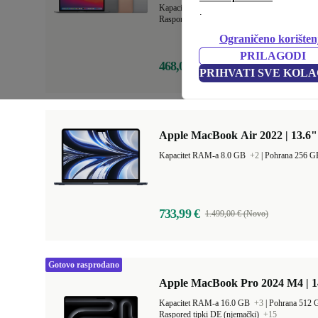
Kapacitet RAM-a 8.0 GB
+1
|
Pohrana 256 
.
Raspored tipki US (američki engleski)
+19
Ograničeno korišten
PRILAGODI
468,00 €
1.129,00 € (Novo)
PRIHVATI SVE KOLA
Apple MacBook Air 2022 | 13.6"
Kapacitet RAM-a 8.0 GB
+2
|
Pohrana 256 
733,99 €
1.499,00 € (Novo)
Gotovo rasprodano
Apple MacBook Pro 2024 M4 | 
Kapacitet RAM-a 16.0 GB
+3
|
Pohrana 512
Raspored tipki DE (njemački)
+15