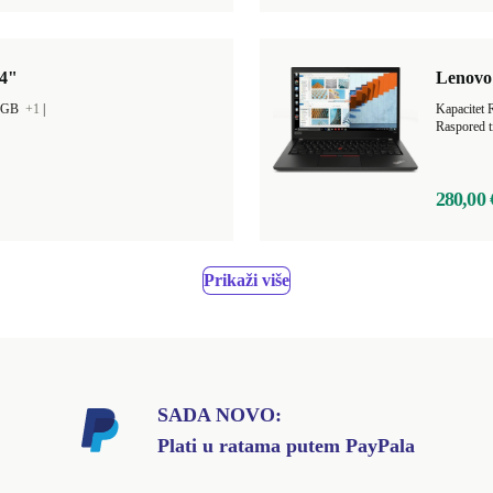
14"
Lenovo 
0 GB
+1
|
Kapacitet
Raspored t
280,00 
Prikaži više
SADA NOVO:
Plati u ratama putem PayPala