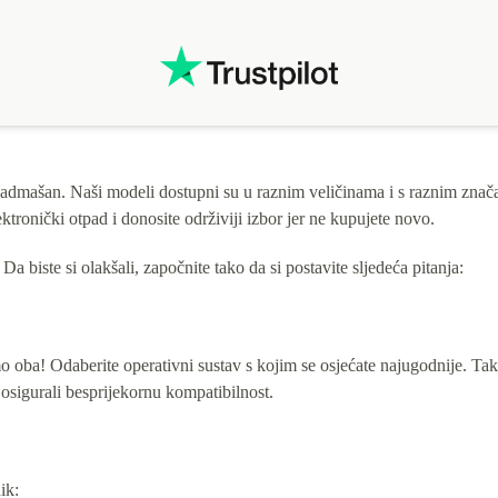
enadmašan. Naši modeli dostupni su u raznim veličinama i s raznim zn
tronički otpad i donosite održiviji izbor jer ne kupujete novo.
a biste si olakšali, započnite tako da si postavite sljedeća pitanja:
o oba! Odaberite operativni sustav s kojim se osjećate najugodnije. Tako
osigurali besprijekornu kompatibilnost.
ik: