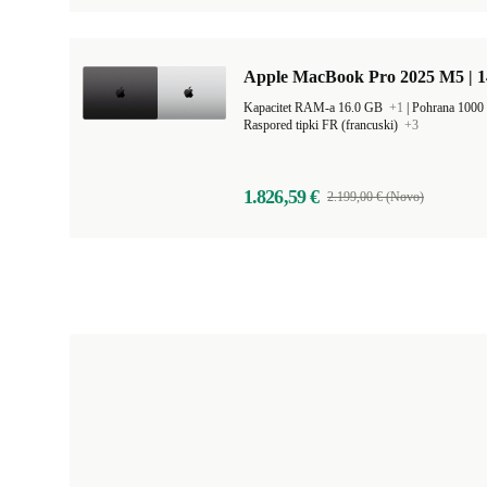
Apple MacBook Pro 2025 M5 | 
Kapacitet RAM-a 16.0 GB
+1
|
Pohrana 100
Raspored tipki FR (francuski)
+3
1.826,59 €
2.199,00 € (Novo)