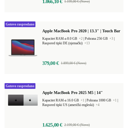
1.066,10 €
1.199,00 € (Novo)
Gotovo rasprodano
Apple MacBook Pro 2020 | 13.3" | Touch Bar
Kapacitet RAM-a 8.0 GB
+2
|
Pohrana 256 GB
+3
|
Raspored tipki DE (njemački)
+13
379,00 €
1.899,00 € (Novo)
Gotovo rasprodano
Apple MacBook Pro 2025 M5 | 14"
Kapacitet RAM-a 16.0 GB
+1
|
Pohrana 1000 GB
+1
|
Raspored tipki US (američki engleski)
+4
1.625,00 €
2.199,00 € (Novo)