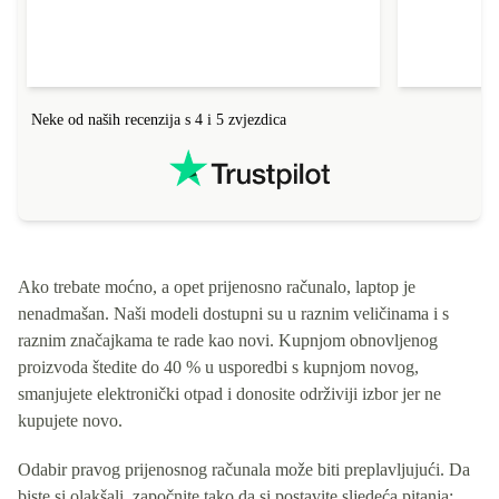
Neke od naših recenzija s 4 i 5 zvjezdica
Ako trebate moćno, a opet prijenosno računalo, laptop je
nenadmašan. Naši modeli dostupni su u raznim veličinama i s
raznim značajkama te rade kao novi. Kupnjom obnovljenog
proizvoda štedite do 40 % u usporedbi s kupnjom novog,
smanjujete elektronički otpad i donosite održiviji izbor jer ne
kupujete novo.
Odabir pravog prijenosnog računala može biti preplavljujući. Da
biste si olakšali, započnite tako da si postavite sljedeća pitanja: