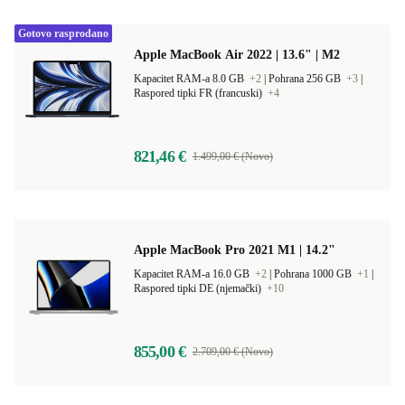
Gotovo rasprodano
Apple MacBook Air 2022 | 13.6" | M2
Kapacitet RAM-a 8.0 GB
+2
|
Pohrana 256 GB
+3
|
Raspored tipki FR (francuski)
+4
821,46 €
1.499,00 € (Novo)
Apple MacBook Pro 2021 M1 | 14.2"
Kapacitet RAM-a 16.0 GB
+2
|
Pohrana 1000 GB
+1
|
Raspored tipki DE (njemački)
+10
855,00 €
2.709,00 € (Novo)