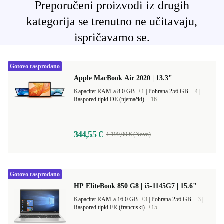
Preporučeni proizvodi iz drugih
kategorija se trenutno ne učitavaju,
ispričavamo se.
Gotovo rasprodano
Apple MacBook Air 2020 | 13.3"
Kapacitet RAM-a 8.0 GB
+1
|
Pohrana 256 GB
+4
|
Raspored tipki DE (njemački)
+16
344,55 €
1.199,00 € (Novo)
Gotovo rasprodano
HP EliteBook 850 G8 | i5-1145G7 | 15.6"
Kapacitet RAM-a 16.0 GB
+3
|
Pohrana 256 GB
+3
|
Raspored tipki FR (francuski)
+15