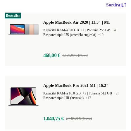
Sortiraj
Bestseller
Apple MacBook Air 2020 | 13.3" | M1
Kapacitet RAM-a 8.0 GB
+1
|
Pohrana 256 GB
+4
|
Raspored tipki US (američki engleski)
+19
468,00 €
1.129,00 € (Novo)
Apple MacBook Pro 2021 M1 | 16.2"
Kapacitet RAM-a 16.0 GB
+2
|
Pohrana 512 GB
+2
|
Raspored tipki HR (hrvatski)
+17
1.040,75 €
2.749,00 € (Novo)