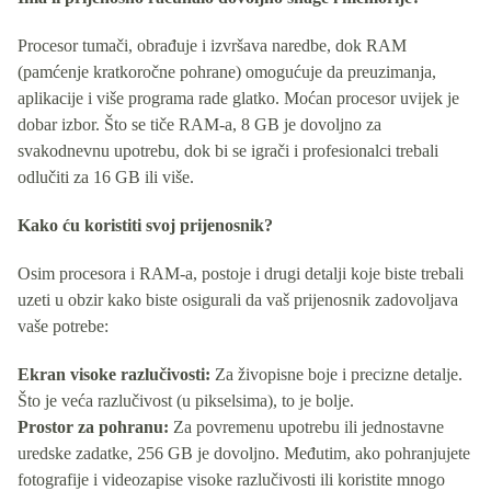
Procesor tumači, obrađuje i izvršava naredbe, dok RAM
(pamćenje kratkoročne pohrane) omogućuje da preuzimanja,
aplikacije i više programa rade glatko. Moćan procesor uvijek je
dobar izbor. Što se tiče RAM-a, 8 GB je dovoljno za
svakodnevnu upotrebu, dok bi se igrači i profesionalci trebali
odlučiti za 16 GB ili više.
Kako ću koristiti svoj prijenosnik?
Osim procesora i RAM-a, postoje i drugi detalji koje biste trebali
uzeti u obzir kako biste osigurali da vaš prijenosnik zadovoljava
vaše potrebe:
Ekran visoke razlučivosti:
Za živopisne boje i precizne detalje.
Što je veća razlučivost (u pikselsima), to je bolje.
Prostor za pohranu:
Za povremenu upotrebu ili jednostavne
uredske zadatke, 256 GB je dovoljno. Međutim, ako pohranjujete
fotografije i videozapise visoke razlučivosti ili koristite mnogo