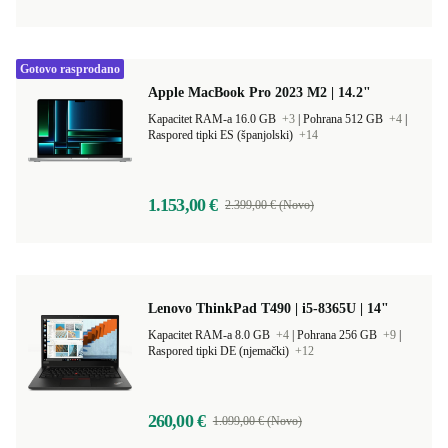
Gotovo rasprodano
Apple MacBook Pro 2023 M2 | 14.2"
Kapacitet RAM-a 16.0 GB
+3
|
Pohrana 512 GB
+4
|
Raspored tipki ES (španjolski)
+14
1.153,00 €
2.399,00 € (Novo)
Lenovo ThinkPad T490 | i5-8365U | 14"
Kapacitet RAM-a 8.0 GB
+4
|
Pohrana 256 GB
+9
|
Raspored tipki DE (njemački)
+12
260,00 €
1.099,00 € (Novo)