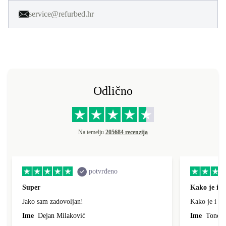
service@refurbed.hr
Odlično
Na temelju
205684 recenzija
potvrđeno
Super
Kako je i o
Jako sam zadovoljan!
Kako je i op
Ime
Dejan Milaković
Ime
Tonci L