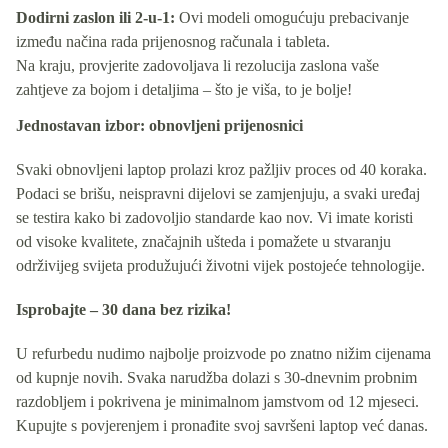
Dodirni zaslon ili 2-u-1:
Ovi modeli omogućuju prebacivanje
između načina rada prijenosnog računala i tableta.
Na kraju, provjerite zadovoljava li rezolucija zaslona vaše
zahtjeve za bojom i detaljima – što je viša, to je bolje!
Jednostavan izbor: obnovljeni prijenosnici
Svaki obnovljeni laptop prolazi kroz pažljiv proces od 40 koraka.
Podaci se brišu, neispravni dijelovi se zamjenjuju, a svaki uređaj
se testira kako bi zadovoljio standarde kao nov. Vi imate koristi
od visoke kvalitete, značajnih ušteda i pomažete u stvaranju
održivijeg svijeta produžujući životni vijek postojeće tehnologije.
Isprobajte – 30 dana bez rizika!
U refurbedu nudimo najbolje proizvode po znatno nižim cijenama
od kupnje novih. Svaka narudžba dolazi s 30-dnevnim probnim
razdobljem i pokrivena je minimalnom jamstvom od 12 mjeseci.
Kupujte s povjerenjem i pronađite svoj savršeni laptop već danas.