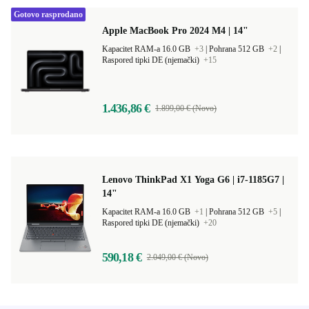
Gotovo rasprodano
Apple MacBook Pro 2024 M4 | 14"
Kapacitet RAM-a 16.0 GB
+3
|
Pohrana 512 GB
+2
|
Raspored tipki DE (njemački)
+15
1.436,86 €
1.899,00 € (Novo)
Lenovo ThinkPad X1 Yoga G6 | i7-1185G7 |
14"
Kapacitet RAM-a 16.0 GB
+1
|
Pohrana 512 GB
+5
|
Raspored tipki DE (njemački)
+20
590,18 €
2.049,00 € (Novo)