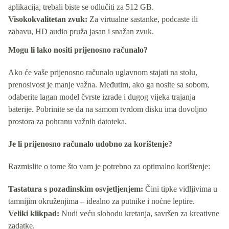
aplikacija, trebali biste se odlučiti za 512 GB.
Visokokvalitetan zvuk:
Za virtualne sastanke, podcaste ili
zabavu, HD audio pruža jasan i snažan zvuk.
Mogu li lako nositi prijenosno računalo?
Ako će vaše prijenosno računalo uglavnom stajati na stolu,
prenosivost je manje važna. Međutim, ako ga nosite sa sobom,
odaberite lagan model čvrste izrade i dugog vijeka trajanja
baterije. Pobrinite se da na samom tvrdom disku ima dovoljno
prostora za pohranu važnih datoteka.
Je li prijenosno računalo udobno za korištenje?
Razmislite o tome što vam je potrebno za optimalno korištenje:
Tastatura s pozadinskim osvjetljenjem:
Čini tipke vidljivima u
tamnijim okruženjima – idealno za putnike i noćne leptire.
Veliki klikpad:
Nudi veću slobodu kretanja, savršen za kreativne
zadatke.