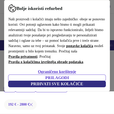
Preuzmi aplikaciju
Preuzmi
Bolje iskoristi refurbed
Koristi refurbed brzo i jednostavno
Naši proizvodi i kolačići imaju nešto zajedničko: oboje se ponovno
koristi. Ovi potonji uglavnom kako bismo ti mogli prikazati
relevantniji sadržaj. Da bi to ispravno funkcioniralo, željeli bismo
analizirati tvoje ponašanje pri pregledavanju te personalizirati
sadržaj i oglase za tebe – uz pomoć kolačića prve i treće strane.
Mobiteli
Prijenosna računala
Tableti
Pametni satovi
Dodaci
Sluša
Naravno, samo uz tvoj pristanak. Svoje
postavke kolačića
možeš
promijeniti u bilo kojem trenutku. Pročitaj naša
Početna stranica
Pravila privatnosti
Proizvodi
. Pročitaj
Pravila o kolačićima izvršitelja obrade podataka
.
Prijenosna računala:
Ograničeno korištenje
Kupi refurbished Prijenosna računala ispod 2800 € – kvaliteta, jamstvo i
PRILAGODI
30 dana za povrat. Uštedi novac i čuvaj okoliš.
PRIHVATI SVE KOLAČIĆE
Cijena
Marka
Filtriraj
192 € - 2800 €