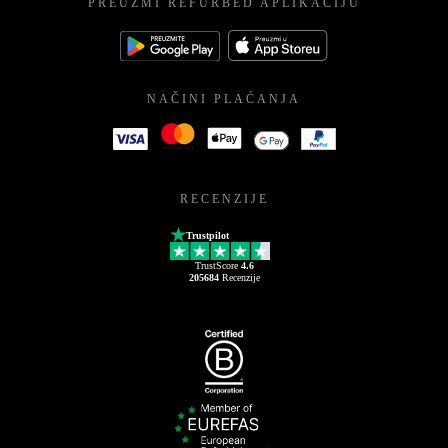
PREUZMI REFURBED APLIKACIJU
NAČINI PLAĆANJA
RECENZIJE
Trustpilot
TrustScore
4.6
205684
Recenzije