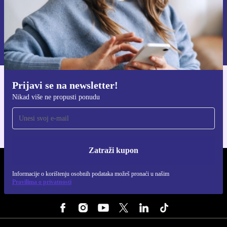
Zatraži kupon
Informacije o korištenju osobnih podataka možeš pronaći u našim
Pravilima privatnosti
.
Prijavi se na newsletter!
Preuzmi refurbed aplikaciju
Nikad više ne propusti ponudu
Za iOS i Android
Zatraži kupon
REFURBED HRVATSKA - RETHINK NEW.
Informacije o korištenju osobnih podataka možeš pronaći u našim
Pravilima o privatnosti
PRATI NAS