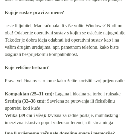
Koji je sustav pravi za mene?
Jeste li ljubitelj Mac računala ili više volite Windows? Nudimo
oba! Odaberite operativni sustav s kojim se osjećate najugodnije.
Također je dobra ideja odabrati isti operativni sustav kao i na
vašim drugim uređajima, npr. pametnom telefonu, kako biste
osigurali besprijekornu kompatibilnost.
Koje veličine trebam?
Prava veličina ovisi o tome kako želite koristiti svoj prijenosnik:
Kompaktan (25–31 cm):
Lagana i idealna za torbe i ruksake
Srednja (32–38 cm):
Savršena za putovanja ili fleksibilnu
upotrebu kod kuće
Velika (39 cm i više):
Izvrsna za radne postaje, multitasking i
imerzivna iskustva poput videokonferencija ili streaminga
Ima li prijenosno računalo dovoljno snage i memorije?