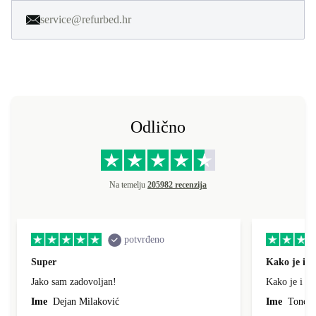
service@refurbed.hr
Odlično
Na temelju
205982 recenzija
potvrđeno
Super
Kako je i o
Jako sam zadovoljan!
Kako je i op
Ime
Dejan Milaković
Ime
Tonci L