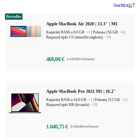
Sortiraj
Bestseller
Apple MacBook Air 2020 | 13.3" | M1
Kapacitet RAM-a 8.0 GB
+1
|
Pohrana 256 GB
+4
|
Raspored tipki US (američki engleski)
+19
468,00 €
1.129,00 € (Novo)
Apple MacBook Pro 2021 M1 | 16.2"
Kapacitet RAM-a 16.0 GB
+2
|
Pohrana 512 GB
+2
|
Raspored tipki HR (hrvatski)
+18
1.040,75 €
2.749,00 € (Novo)