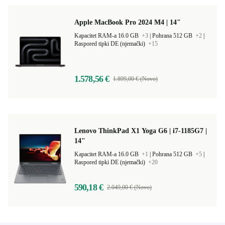
Apple MacBook Pro 2024 M4 | 14"
Kapacitet RAM-a 16.0 GB
+3
|
Pohrana 512 GB
+2
|
Raspored tipki DE (njemački)
+15
1.578,56 €
1.899,00 € (Novo)
Lenovo ThinkPad X1 Yoga G6 | i7-1185G7 |
14"
Kapacitet RAM-a 16.0 GB
+1
|
Pohrana 512 GB
+5
|
Raspored tipki DE (njemački)
+20
590,18 €
2.049,00 € (Novo)