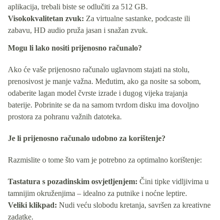
aplikacija, trebali biste se odlučiti za 512 GB.
Visokokvalitetan zvuk:
Za virtualne sastanke, podcaste ili
zabavu, HD audio pruža jasan i snažan zvuk.
Mogu li lako nositi prijenosno računalo?
Ako će vaše prijenosno računalo uglavnom stajati na stolu,
prenosivost je manje važna. Međutim, ako ga nosite sa sobom,
odaberite lagan model čvrste izrade i dugog vijeka trajanja
baterije. Pobrinite se da na samom tvrdom disku ima dovoljno
prostora za pohranu važnih datoteka.
Je li prijenosno računalo udobno za korištenje?
Razmislite o tome što vam je potrebno za optimalno korištenje:
Tastatura s pozadinskim osvjetljenjem:
Čini tipke vidljivima u
tamnijim okruženjima – idealno za putnike i noćne leptire.
Veliki klikpad:
Nudi veću slobodu kretanja, savršen za kreativne
zadatke.