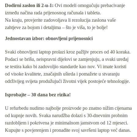
Dodirni zaslon ili 2-u-1:
Ovi modeli omogućuju prebacivanje
između načina rada prijenosnog računala i tableta.
Na kraju, provjerite zadovoljava li rezolucija zaslona vaše
zahtjeve za bojom i detaljima – što je viša, to je bolje!
Jednostavan izbor: obnovljeni prijenosnici
Svaki obnovljeni laptop prolazi kroz pažljiv proces od 40 koraka.
Podaci se brišu, neispravni dijelovi se zamjenjuju, a svaki uređaj
se testira kako bi zadovoljio standarde kao nov. Vi imate koristi
od visoke kvalitete, značajnih ušteda i pomažete u stvaranju
održivijeg svijeta produžujući životni vijek postojeće tehnologije.
Isprobajte – 30 dana bez rizika!
U refurbedu nudimo najbolje proizvode po znatno nižim cijenama
od kupnje novih. Svaka narudžba dolazi s 30-dnevnim probnim
razdobljem i pokrivena je minimalnom jamstvom od 12 mjeseci.
Kupujte s povjerenjem i pronađite svoj savršeni laptop već danas.