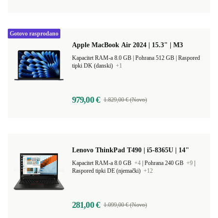
Gotovo rasprodano
Apple MacBook Air 2024 | 15.3" | M3
Kapacitet RAM-a 8.0 GB |
Pohrana 512 GB |
Raspored
tipki DK (danski)
+1
979,00 €
1.829,00 € (Novo)
Lenovo ThinkPad T490 | i5-8365U | 14"
Kapacitet RAM-a 8.0 GB
+4
|
Pohrana 240 GB
+9
|
Raspored tipki DE (njemački)
+12
281,00 €
1.099,00 € (Novo)