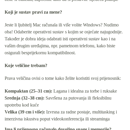
Koji je sustav pravi za mene?
Jeste li ljubitelj Mac računala ili više volite Windows? Nudimo
oba! Odaberite operativni sustav s kojim se osjećate najugodnije.
Također je dobra ideja odabrati isti operativni sustav kao i na
vašim drugim uređajima, npr. pametnom telefonu, kako biste
osigurali besprijekornu kompatibilnost.
Koje veličine trebam?
Prava veličina ovisi o tome kako želite koristiti svoj prijenosnik:
Kompaktan (25–31 cm):
Lagana i idealna za torbe i ruksake
Srednja (32–38 cm):
Savršena za putovanja ili fleksibilnu
upotrebu kod kuće
Velika (39 cm i više):
Izvrsna za radne postaje, multitasking i
imerzivna iskustva poput videokonferencija ili streaminga
Ima li prijenosno računalo dovoljno snage i memorije?