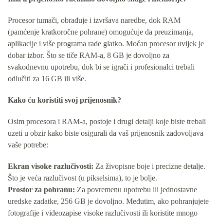
Procesor tumači, obrađuje i izvršava naredbe, dok RAM
(pamćenje kratkoročne pohrane) omogućuje da preuzimanja,
aplikacije i više programa rade glatko. Moćan procesor uvijek je
dobar izbor. Što se tiče RAM-a, 8 GB je dovoljno za
svakodnevnu upotrebu, dok bi se igrači i profesionalci trebali
odlučiti za 16 GB ili više.
Kako ću koristiti svoj prijenosnik?
Osim procesora i RAM-a, postoje i drugi detalji koje biste trebali
uzeti u obzir kako biste osigurali da vaš prijenosnik zadovoljava
vaše potrebe:
Ekran visoke razlučivosti:
Za živopisne boje i precizne detalje.
Što je veća razlučivost (u pikselsima), to je bolje.
Prostor za pohranu:
Za povremenu upotrebu ili jednostavne
uredske zadatke, 256 GB je dovoljno. Međutim, ako pohranjujete
fotografije i videozapise visoke razlučivosti ili koristite mnogo