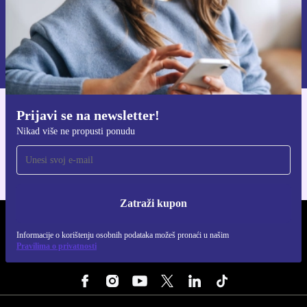
Zatraži kupon
Informacije o korištenju osobnih podataka možeš pronaći u našim
Pravilima privatnosti
.
Prijavi se na newsletter!
Preuzmi refurbed aplikaciju
Nikad više ne propusti ponudu
Za iOS i Android
Zatraži kupon
REFURBED HRVATSKA - RETHINK NEW.
Informacije o korištenju osobnih podataka možeš pronaći u našim
Pravilima o privatnosti
PRATI NAS