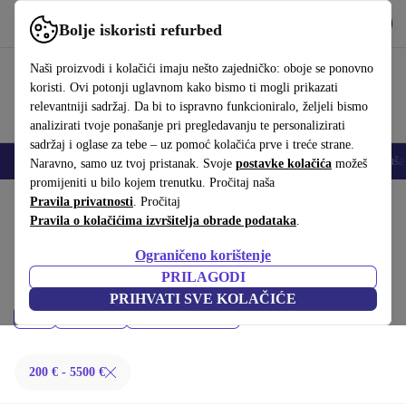
Preuzmi aplikaciju
Preuzmi
Bolje iskoristi refurbed
Koristi refurbed brzo i jednostavno
Naši proizvodi i kolačići imaju nešto zajedničko: oboje se ponovno
koristi. Ovi potonji uglavnom kako bismo ti mogli prikazati
relevantniji sadržaj. Da bi to ispravno funkcioniralo, željeli bismo
analizirati tvoje ponašanje pri pregledavanju te personalizirati
sadržaj i oglase za tebe – uz pomoć kolačića prve i treće strane.
Mobiteli
Prijenosna računala
Tableti
Pametni satovi
Dodaci
Sluša
Naravno, samo uz tvoj pristanak. Svoje
postavke kolačića
možeš
promijeniti u bilo kojem trenutku. Pročitaj naša
Početna stranica
Pravila privatnosti
Proizvodi
. Pročitaj
Pravila o kolačićima izvršitelja obrade podataka
.
Prijenosna računala:
Ograničeno korištenje
Kupi refurbished Prijenosna računala ispod 5500 € – kvaliteta, jamstvo i
PRILAGODI
30 dana za povrat. Uštedi novac i čuvaj okoliš.
PRIHVATI SVE KOLAČIĆE
Cijena
Marka
Filtriraj
200 € - 5500 €