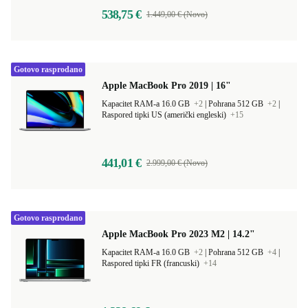
538,75 €
1.449,00 € (Novo)
Gotovo rasprodano
Apple MacBook Pro 2019 | 16"
Kapacitet RAM-a 16.0 GB
+2
|
Pohrana 512 GB
+2
|
Raspored tipki US (američki engleski)
+15
441,01 €
2.999,00 € (Novo)
Gotovo rasprodano
Apple MacBook Pro 2023 M2 | 14.2"
Kapacitet RAM-a 16.0 GB
+2
|
Pohrana 512 GB
+4
|
Raspored tipki FR (francuski)
+14