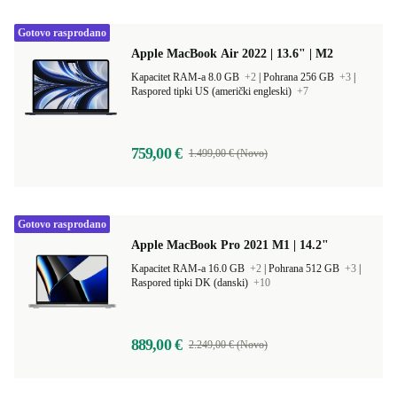
Gotovo rasprodano
Apple MacBook Air 2022 | 13.6" | M2
Kapacitet RAM-a 8.0 GB
+2
|
Pohrana 256 GB
+3
|
Raspored tipki US (američki engleski)
+7
759,00 €
1.499,00 € (Novo)
Gotovo rasprodano
Apple MacBook Pro 2021 M1 | 14.2"
Kapacitet RAM-a 16.0 GB
+2
|
Pohrana 512 GB
+3
|
Raspored tipki DK (danski)
+10
889,00 €
2.249,00 € (Novo)