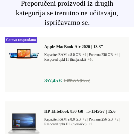
Preporučeni proizvodi iz drugih
kategorija se trenutno ne učitavaju,
ispričavamo se.
Gotovo rasprodano
Apple MacBook Air 2020 | 13.3"
Kapacitet RAM-a 8.0 GB
+1
|
Pohrana 256 GB
+4
|
Raspored tipki IT (italijanski)
+16
357,45 €
1.199,00 € (Novo)
HP EliteBook 850 G8 | i5-1145G7 | 15.6"
Kapacitet RAM-a 8.0 GB
+2
|
Pohrana 256 GB
+2
|
Raspored tipki DE (njemački)
+5