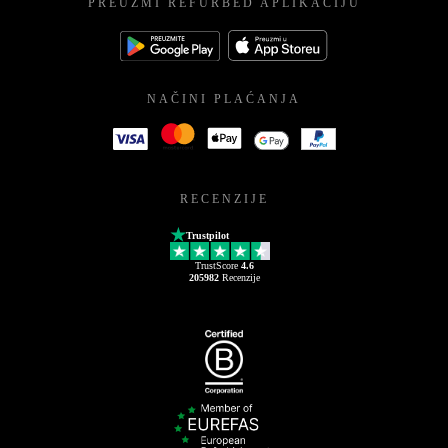
PREUZMI REFURBED APLIKACIJU
NAČINI PLAĆANJA
RECENZIJE
Trustpilot
TrustScore
4.6
205982
Recenzije