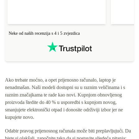
Neke od naših recenzija s 4 i 5 zvjezdica
Ako trebate moćno, a opet prijenosno računalo, laptop je
nenadmašan. Naši modeli dostupni su u raznim veličinama i s
raznim značajkama te rade kao novi. Kupnjom obnovljenog
proizvoda štedite do 40 % u usporedbi s kupnjom novog,
smanjujete elektronički otpad i donosite održiviji izbor jer ne
kupujete novo.
Odabir pravog prijenosnog računala može biti preplavljujući. Da
biste si olakšali, započnite tako da si postavite sljedeća pitanja: