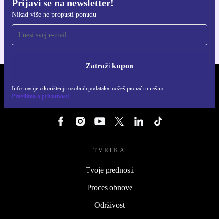
Prijavi se na newsletter!
Preuzmi refurbed aplikaciju
Nikad više ne propusti ponudu
Za iOS i Android
Zatraži kupon
REFURBED HRVATSKA - RETHINK NEW.
Informacije o korištenju osobnih podataka možeš pronaći u našim
Pravilima o privatnosti
PRATI NAS
TVRTKA
Tvoje prednosti
Proces obnove
Održivost