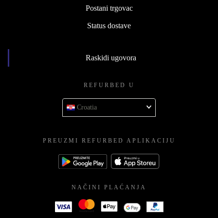
Postani trgovac
Status dostave
Raskidi ugovora
REFURBED U
Croatia
PREUZMI REFURBED APLIKACIJU
NAČINI PLAĆANJA