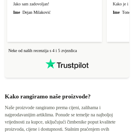
Jako sam zadovoljan!
Kako je i op
Ime
Dejan Milaković
Ime
Tonci L
Neke od naših recenzija s 4 i 5 zvjezdica
Kako rangiramo naše proizvode?
Naše proizvode rangiramo prema cijeni, zalihama i
najprodavanijim artiklima. Ponude se temelje na najboljoj
vrijednosti za kupce, uključujući čimbenike poput kvalitete
proizvoda, cijene i dostupnosti. Stalnim praćenjem ovih