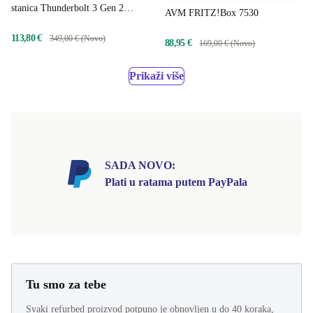
stanica Thunderbolt 3 Gen 2
AVM FRITZ!Box 7530
40AN
113,80 €
349,00 € (Novo)
88,95 €
169,00 € (Novo)
Prikaži više
SADA NOVO:
Plati u ratama putem PayPala
Tu smo za tebe
Svaki refurbed proizvod potpuno je obnovljen u do 40 koraka,