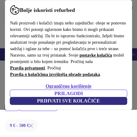
Preuzmi aplikaciju
Preuzmi
Bolje iskoristi refurbed
Koristi refurbed brzo i jednostavno
Naši proizvodi i kolačići imaju nešto zajedničko: oboje se ponovno
koristi. Ovi potonji uglavnom kako bismo ti mogli prikazati
relevantniji sadržaj. Da bi to ispravno funkcioniralo, željeli bismo
analizirati tvoje ponašanje pri pregledavanju te personalizirati
sadržaj i oglase za tebe – uz pomoć kolačića prve i treće strane.
Mobiteli
Prijenosna računala
Tableti
Pametni satovi
Dodaci
Sluša
Naravno, samo uz tvoj pristanak. Svoje
postavke kolačića
možeš
promijeniti u bilo kojem trenutku. Pročitaj naša
Početna stranica
Pravila privatnosti
Proizvodi
. Pročitaj
Pravila o kolačićima izvršitelja obrade podataka
.
Dodatna oprema:
Ograničeno korištenje
Kupi refurbished Dodatna oprema ispod 500 € – kvaliteta, jamstvo i 30
PRILAGODI
dana za povrat. Uštedi novac i čuvaj okoliš.
PRIHVATI SVE KOLAČIĆE
Marka
Filtriraj
9 € - 500 €