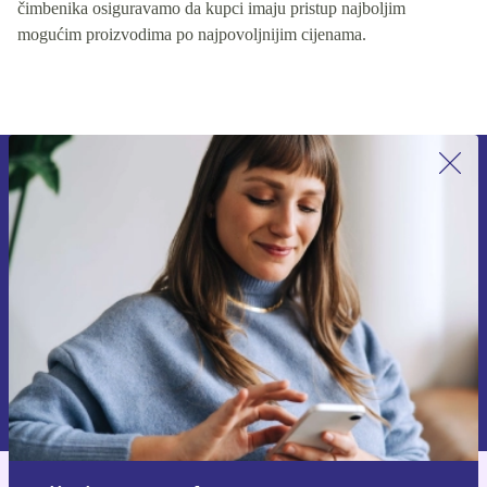
čimbenika osiguravamo da kupci imaju pristup najboljim
mogućim proizvodima po najpovoljnijim cijenama.
Prijavi se na newsletter!
Nikad više ne propusti ponudu.
Zatraži kupon
Informacije o korištenju osobnih podataka možeš pronaći u našim
Pravilima privatnosti
.