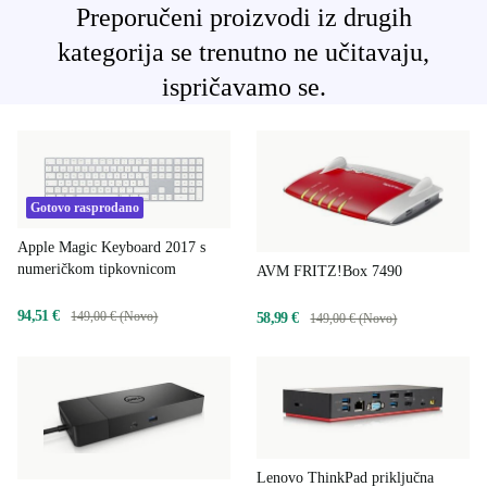
Preporučeni proizvodi iz drugih
kategorija se trenutno ne učitavaju,
ispričavamo se.
Gotovo rasprodano
Apple Magic Keyboard 2017 s
numeričkom tipkovnicom
AVM FRITZ!Box 7490
94,51 €
149,00 € (Novo)
58,99 €
149,00 € (Novo)
Lenovo ThinkPad priključna