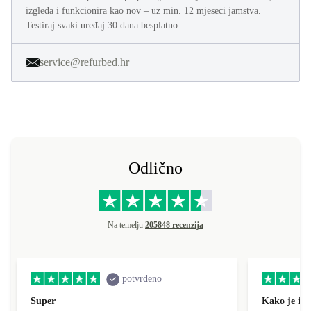
izgleda i funkcionira kao nov – uz min. 12 mjeseci jamstva.
Testiraj svaki uređaj 30 dana besplatno.
service@refurbed.hr
Odlično
Na temelju
205848 recenzija
potvrđeno
Super
Kako je i o