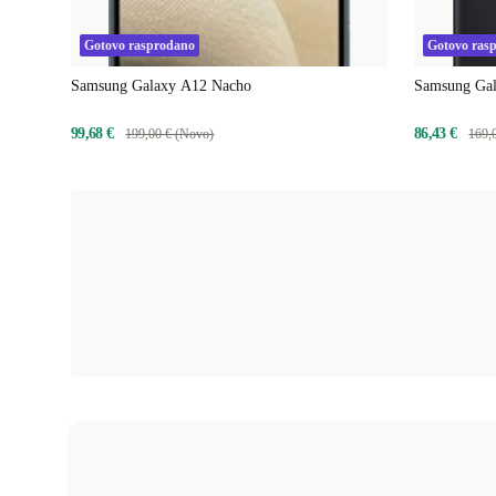
Gotovo rasprodano
Gotovo ras
Samsung Galaxy A12 Nacho
Samsung Ga
99,68 €
86,43 €
199,00 € (Novo)
169,