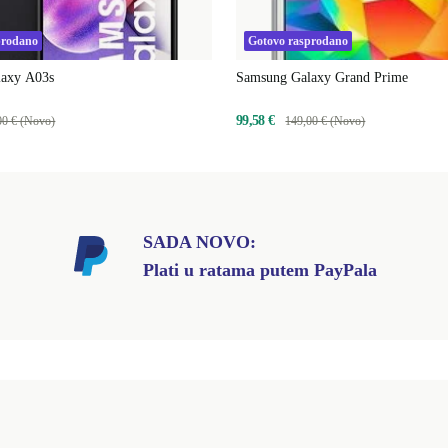
prodano
Gotovo rasprodano
laxy A03s
Samsung Galaxy Grand Prime
99,58 €
00 € (Novo)
149,00 € (Novo)
SADA NOVO:
Plati u ratama putem PayPala