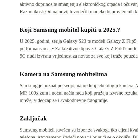
aktivno doprinosite smanjenju elektroničkog otpada i očuvan
Raznolikost: Od najnovijih vodećih modela do provjerenih kla
Koji Samsung mobitel kupiti u 2025.?
U 2025. godini, serija Galaxy S23 te modeli Galaxy Z Flip5 
performansama. • Za kreativne tipove: Galaxy Z Fold5 nudi 
5G nudi izvrsnu vrijednost za novac za sve koji traže pouzda
Kamera na Samsung mobitelima
Samsung je poznat po svojoj naprednoj tehnologiji kamera. V
MP, 100x zum i noćni način rada koji pružaju izvrsne rezulta
mreže, videozapise i svakodnevne fotografije.
Zaključak
Samsung mobiteli savršen su izbor za svakoga tko cijeni kval
telefona, istovremeno štedeći novac i brinući se o okolišu. B