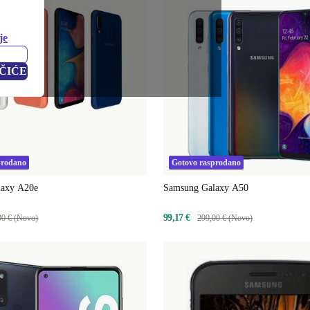
je
ČIĆE
prodano
Gotovo rasprodano
laxy A20e
Samsung Galaxy A50
99,17 €
00 € (Novo)
299,00 € (Novo)