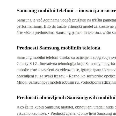
Samsung mobilni telefoni – inovacija u susre
Samsung je već godinama vodeći pružatelj na tržištu pametnih
performansama. Bilo da tražite vrhunski model za kreativne
ćete više o prednostima Samsung pametnih telefona, zašto su
Prednosti Samsung mobilnih telefona
Samsung mobilni telefoni visoko su ocijenjeni zbog svoje sve
Galaxy S i Z. Inovativna tehnologija koju Samsung integri
duboke crne – savršeni za videozapise, igranje igara i kreati
opremljeni su za svaki izazov. • Raznolike softverske opcije:
Mnogi Samsungovi modeli robusni su, vodootporni i dizajnir
Prednosti obnovljenih Samsungovih mobilni
Ako želite kupiti Samsung mobitel, obnovljeni uređaji nude odr
vizualno kao novi. • Prednost cijene: Obnovljeni Samsung mo