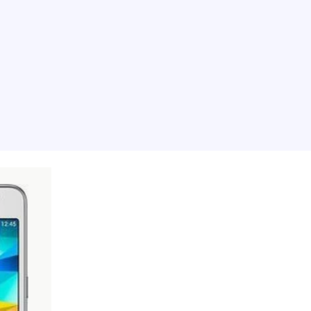
ju, ispričavamo se.