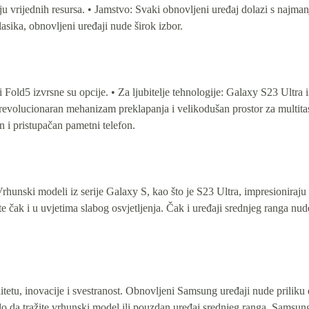
ju vrijednih resursa. • Jamstvo: Svaki obnovljeni uređaj dolazi s najm
sika, obnovljeni uređaji nude širok izbor.
i Fold5 izvrsne su opcije. • Za ljubitelje tehnologije: Galaxy S23 Ul
revolucionaran mehanizam preklapanja i velikodušan prostor za multit
n i pristupačan pametni telefon.
rhunski modeli iz serije Galaxy S, kao što je S23 Ultra, impresionira
te čak i u uvjetima slabog osvjetljenja. Čak i uređaji srednjeg ranga 
itetu, inovacije i svestranost. Obnovljeni Samsung uređaji nude prilik
ilo da tražite vrhunski model ili pouzdan uređaj srednjeg ranga, Samsun