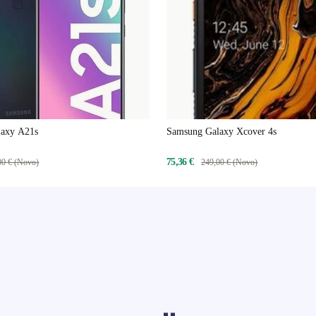
laxy A21s
Samsung Galaxy Xcover 4s
75,36 €
00 € (Novo)
249,00 € (Novo)