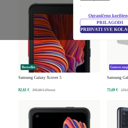
.
Ograničeno korišten
PRILAGODI
PRIHVATI SVE KOLA
Bestseller
Gotovo ras
Samsung Galaxy Xcover 5
Samsung Ga
82,61 €
73,69 €
399,00 € (Novo)
229,