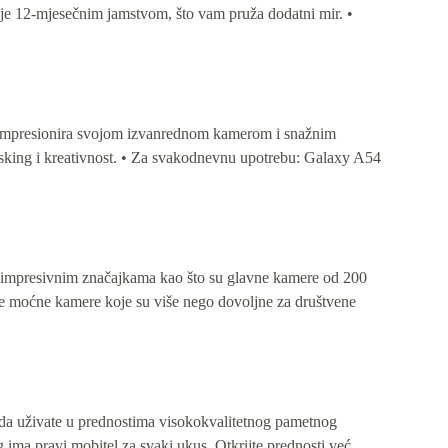
anje 12-mjesečnim jamstvom, što vam pruža dodatni mir. •
tra impresionira svojom izvanrednom kamerom i snažnim
asking i kreativnost. • Za svakodnevnu upotrebu: Galaxy A54
ju impresivnim značajkama kao što su glavne kamere od 200
nude moćne kamere koje su više nego dovoljne za društvene
u da uživate u prednostima visokokvalitetnog pametnog
g ima pravi mobitel za svaki ukus. Otkrijte prednosti već