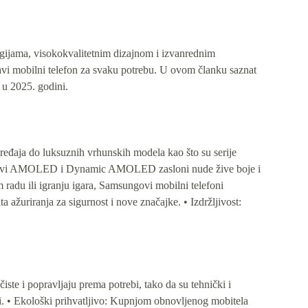
ogijama, visokokvalitetnim dizajnom i izvanrednim
avi mobilni telefon za svaku potrebu. U ovom članku saznat
 u 2025. godini.
uređaja do luksuznih vrhunskih modela kao što su serije
msungovi AMOLED i Dynamic AMOLED zasloni nude žive boje i
m radu ili igranju igara, Samsungovi mobilni telefoni
 ažuriranja za sigurnost i nove značajke. • Izdržljivost:
iste i popravljaju prema potrebi, tako da su tehnički i
ti. • Ekološki prihvatljivo: Kupnjom obnovljenog mobitela