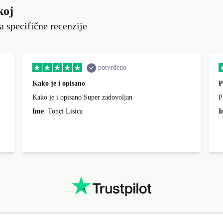
koj
a specifične recenzije
potvrđeno
Kako je i opisano
P
Kako je i opisano Super zadovoljan
P
Ime
Tonci Lisica
I