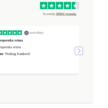
Na temelju
205631 recenzija
potvrđeno
reporuka svima
quality servic
reporuka svima
brza dostava, 
vrlo sam zadov
me
Predrag Ivanković
Ime
Mario Sa