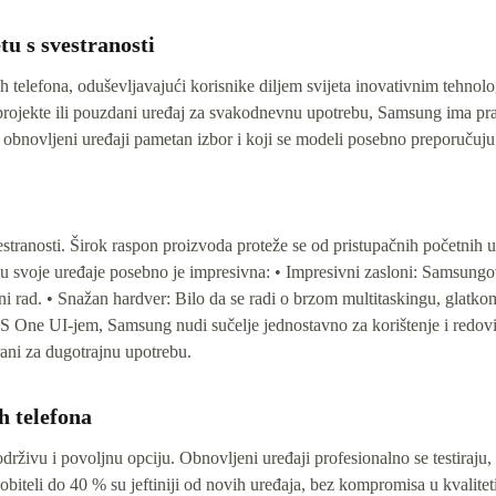
tu s svestranosti
 telefona, oduševljavajući korisnike diljem svijeta inovativnim tehnol
 projekte ili pouzdani uređaj za svakodnevnu upotrebu, Samsung ima pr
 obnovljeni uređaji pametan izbor i koji se modeli posebno preporučuju
stranosti. Širok raspon proizvoda proteže se od pristupačnih početnih 
ra u svoje uređaje posebno je impresivna: • Impresivni zasloni: Sa
vni rad. • Snažan hardver: Bilo da se radi o brzom multitaskingu, glatko
 S One UI-jem, Samsung nudi sučelje jednostavno za korištenje i redovita
ani za dugotrajnu upotrebu.
h telefona
živu i povoljnu opciju. Obnovljeni uređaji profesionalno se testiraju, č
biteli do 40 % su jeftiniji od novih uređaja, bez kompromisa u kvalite