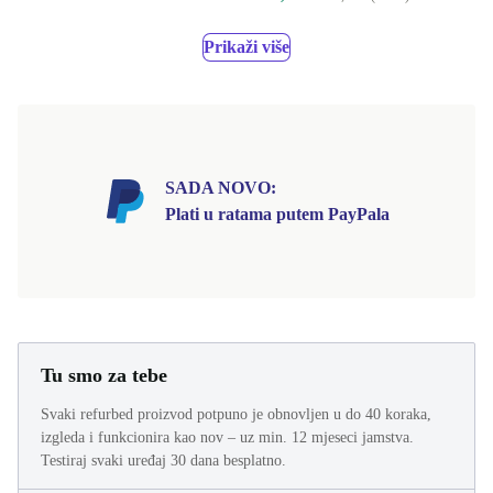
Prikaži više
SADA NOVO:
Plati u ratama putem PayPala
Tu smo za tebe
Svaki refurbed proizvod potpuno je obnovljen u do 40 koraka,
izgleda i funkcionira kao nov – uz min. 12 mjeseci jamstva.
Testiraj svaki uređaj 30 dana besplatno.