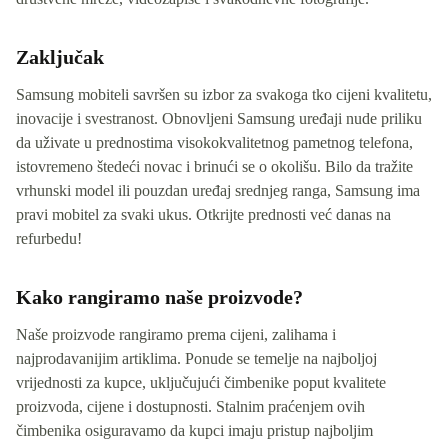
Zaključak
Samsung mobiteli savršen su izbor za svakoga tko cijeni kvalitetu,
inovacije i svestranost. Obnovljeni Samsung uređaji nude priliku
da uživate u prednostima visokokvalitetnog pametnog telefona,
istovremeno štedeći novac i brinući se o okolišu. Bilo da tražite
vrhunski model ili pouzdan uređaj srednjeg ranga, Samsung ima
pravi mobitel za svaki ukus. Otkrijte prednosti već danas na
refurbedu!
Kako rangiramo naše proizvode?
Naše proizvode rangiramo prema cijeni, zalihama i
najprodavanijim artiklima. Ponude se temelje na najboljoj
vrijednosti za kupce, uključujući čimbenike poput kvalitete
proizvoda, cijene i dostupnosti. Stalnim praćenjem ovih
čimbenika osiguravamo da kupci imaju pristup najboljim