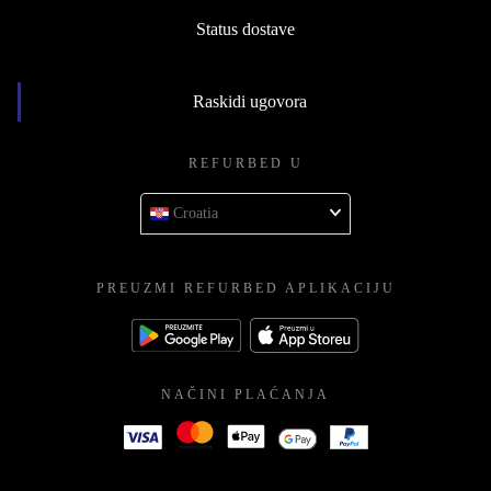
Status dostave
Raskidi ugovora
REFURBED U
Croatia
PREUZMI REFURBED APLIKACIJU
NAČINI PLAĆANJA