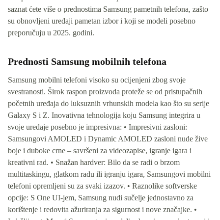
saznat ćete više o prednostima Samsung pametnih telefona, zašto
su obnovljeni uređaji pametan izbor i koji se modeli posebno
preporučuju u 2025. godini.
Prednosti Samsung mobilnih telefona
Samsung mobilni telefoni visoko su ocijenjeni zbog svoje
svestranosti. Širok raspon proizvoda proteže se od pristupačnih
početnih uređaja do luksuznih vrhunskih modela kao što su serije
Galaxy S i Z. Inovativna tehnologija koju Samsung integrira u
svoje uređaje posebno je impresivna: • Impresivni zasloni:
Samsungovi AMOLED i Dynamic AMOLED zasloni nude žive
boje i duboke crne – savršeni za videozapise, igranje igara i
kreativni rad. • Snažan hardver: Bilo da se radi o brzom
multitaskingu, glatkom radu ili igranju igara, Samsungovi mobilni
telefoni opremljeni su za svaki izazov. • Raznolike softverske
opcije: S One UI-jem, Samsung nudi sučelje jednostavno za
korištenje i redovita ažuriranja za sigurnost i nove značajke. •