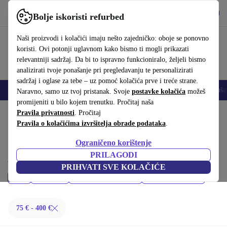
Preuzmi aplikaciju
Preuzmi
Bolje iskoristi refurbed
Koristi refurbed brzo i jednostavno
Naši proizvodi i kolačići imaju nešto zajedničko: oboje se ponovno
koristi. Ovi potonji uglavnom kako bismo ti mogli prikazati
relevantniji sadržaj. Da bi to ispravno funkcioniralo, željeli bismo
analizirati tvoje ponašanje pri pregledavanju te personalizirati
sadržaj i oglase za tebe – uz pomoć kolačića prve i treće strane.
Mobiteli
Prijenosna računala
Tableti
Pametni satovi
Dodaci
Sluša
Naravno, samo uz tvoj pristanak. Svoje
postavke kolačića
možeš
promijeniti u bilo kojem trenutku. Pročitaj naša
Početna stranica
Pravila privatnosti
Proizvodi
. Pročitaj
Mobiteli i pametni telefoni
Pravila o kolačićima izvršitelja obrade podataka
.
Samsung Galaxy mobiteli:
Ograničeno korištenje
Kupi refurbished Samsung Galaxy mobiteli ispod 400 € – kvaliteta,
PRILAGODI
jamstvo i 30 dana za povrat. Uštedi novac i čuvaj okoliš.
PRIHVATI SVE KOLAČIĆE
Cijena
Model
Najnoviji modeli
Filtriraj
75 € - 400 €