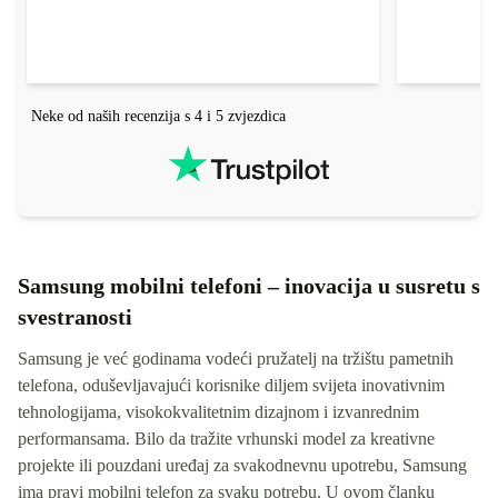
Neke od naših recenzija s 4 i 5 zvjezdica
Samsung mobilni telefoni – inovacija u susretu s
svestranosti
Samsung je već godinama vodeći pružatelj na tržištu pametnih
telefona, oduševljavajući korisnike diljem svijeta inovativnim
tehnologijama, visokokvalitetnim dizajnom i izvanrednim
performansama. Bilo da tražite vrhunski model za kreativne
projekte ili pouzdani uređaj za svakodnevnu upotrebu, Samsung
ima pravi mobilni telefon za svaku potrebu. U ovom članku