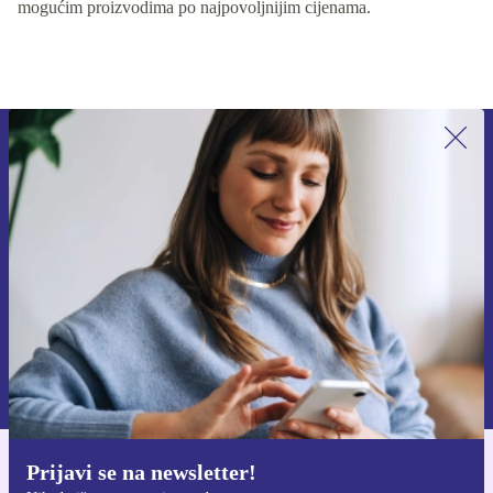
mogućim proizvodima po najpovoljnijim cijenama.
Prijavi se na newsletter!
Nikad više ne propusti ponudu.
Zatraži kupon
Informacije o korištenju osobnih podataka možeš pronaći u našim
Pravilima privatnosti
.
Prijavi se na newsletter!
Preuzmi refurbed aplikaciju