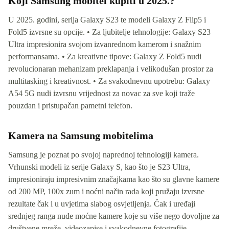
Koji Samsung mobitel kupiti u 2025.?
U 2025. godini, serija Galaxy S23 te modeli Galaxy Z Flip5 i
Fold5 izvrsne su opcije. • Za ljubitelje tehnologije: Galaxy S23
Ultra impresionira svojom izvanrednom kamerom i snažnim
performansama. • Za kreativne tipove: Galaxy Z Fold5 nudi
revolucionaran mehanizam preklapanja i velikodušan prostor za
multitasking i kreativnost. • Za svakodnevnu upotrebu: Galaxy
A54 5G nudi izvrsnu vrijednost za novac za sve koji traže
pouzdan i pristupačan pametni telefon.
Kamera na Samsung mobitelima
Samsung je poznat po svojoj naprednoj tehnologiji kamera.
Vrhunski modeli iz serije Galaxy S, kao što je S23 Ultra,
impresioniraju impresivnim značajkama kao što su glavne kamere
od 200 MP, 100x zum i noćni način rada koji pružaju izvrsne
rezultate čak i u uvjetima slabog osvjetljenja. Čak i uređaji
srednjeg ranga nude moćne kamere koje su više nego dovoljne za
društvene mreže, videozapise i svakodnevne fotografije.