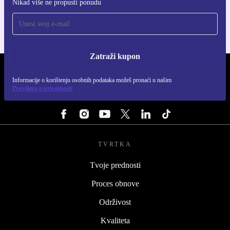
Nikad više ne propusti ponudu
Za iOS i Android
Zatraži kupon
REFURBED HRVATSKA - RETHINK NEW.
Informacije o korištenju osobnih podataka možeš pronaći u našim
Pravilima o privatnosti
PRATI NAS
TVRTKA
Tvoje prednosti
Proces obnove
Održivost
Kvaliteta