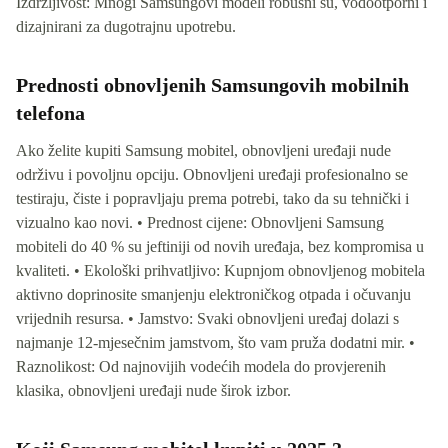
Izdržljivost: Mnogi Samsungovi modeli robusni su, vodootporni i
dizajnirani za dugotrajnu upotrebu.
Prednosti obnovljenih Samsungovih mobilnih
telefona
Ako želite kupiti Samsung mobitel, obnovljeni uređaji nude
održivu i povoljnu opciju. Obnovljeni uređaji profesionalno se
testiraju, čiste i popravljaju prema potrebi, tako da su tehnički i
vizualno kao novi. • Prednost cijene: Obnovljeni Samsung
mobiteli do 40 % su jeftiniji od novih uređaja, bez kompromisa u
kvaliteti. • Ekološki prihvatljivo: Kupnjom obnovljenog mobitela
aktivno doprinosite smanjenju elektroničkog otpada i očuvanju
vrijednih resursa. • Jamstvo: Svaki obnovljeni uređaj dolazi s
najmanje 12-mjesečnim jamstvom, što vam pruža dodatni mir. •
Raznolikost: Od najnovijih vodećih modela do provjerenih
klasika, obnovljeni uređaji nude širok izbor.