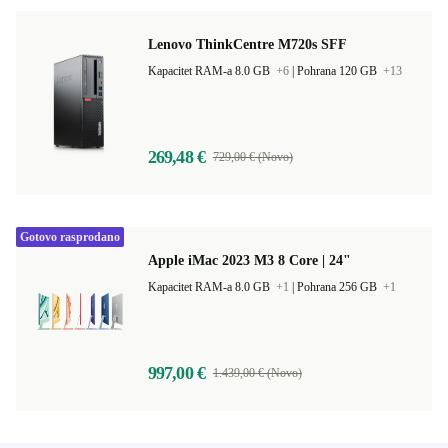
Lenovo ThinkCentre M720s SFF
Kapacitet RAM-a 8.0 GB
+6
|
Pohrana 120 GB
+13
269,48 €
729,00 € (Novo)
Gotovo rasprodano
Apple iMac 2023 M3 8 Core | 24"
Kapacitet RAM-a 8.0 GB
+1
|
Pohrana 256 GB
+1
997,00 €
1.439,00 € (Novo)