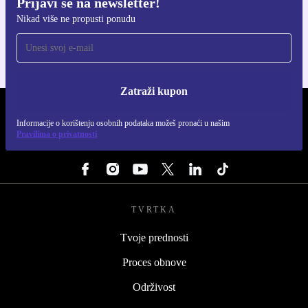
Prijavi se na newsletter!
Preuzmi refurbed aplikaciju
Nikad više ne propusti ponudu
Za iOS i Android
Zatraži kupon
REFURBED HRVATSKA - RETHINK NEW.
Informacije o korištenju osobnih podataka možeš pronaći u našim
Pravilima o privatnosti
PRATI NAS
TVRTKA
Tvoje prednosti
Proces obnove
Održivost