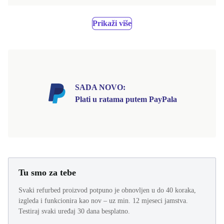
Prikaži više
SADA NOVO:
Plati u ratama putem PayPala
Tu smo za tebe
Svaki refurbed proizvod potpuno je obnovljen u do 40 koraka,
izgleda i funkcionira kao nov – uz min. 12 mjeseci jamstva.
Testiraj svaki uređaj 30 dana besplatno.