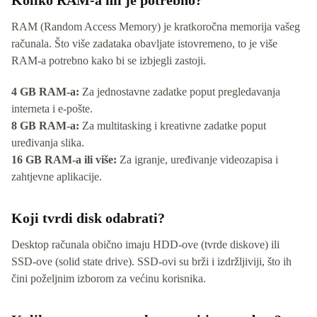
Koliko RAM-a mi je potrebno?
RAM (Random Access Memory) je kratkoročna memorija vašeg
računala. Što više zadataka obavljate istovremeno, to je više
RAM-a potrebno kako bi se izbjegli zastoji.
4 GB RAM-a:
Za jednostavne zadatke poput pregledavanja
interneta i e-pošte.
8 GB RAM-a:
Za multitasking i kreativne zadatke poput
uređivanja slika.
16 GB RAM-a ili više:
Za igranje, uređivanje videozapisa i
zahtjevne aplikacije.
Koji tvrdi disk odabrati?
Desktop računala obično imaju HDD-ove (tvrde diskove) ili
SSD-ove (solid state drive). SSD-ovi su brži i izdržljiviji, što ih
čini poželjnim izborom za većinu korisnika.