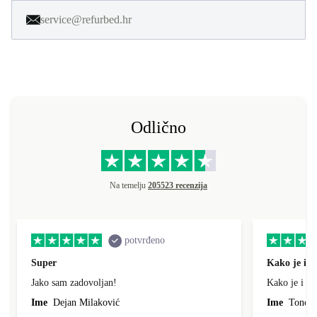
service@refurbed.hr
Odlično
Na temelju
205523 recenzija
potvrđeno
Super
Kako je i o
Jako sam zadovoljan!
Kako je i op
Ime
Dejan Milaković
Ime
Tonci L