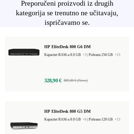
Preporučeni proizvodi iz drugih
kategorija se trenutno ne učitavaju,
ispričavamo se.
HP EliteDesk 800 G6 DM
Kapacitet RAM-a 8.0 GB
+3
|
Pohrana 256 GB
+13
328,90 €
889,00 € (Novo)
HP EliteDesk 800 G5 DM
Kapacitet RAM-a 8.0 GB
+6
|
Pohrana 128 GB
+13