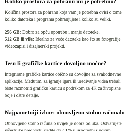
Koliko prostora za pohranu mi je potrebno?
Količina prostora za pohranu koja vam je potrebna ovisi o tome
koliko datoteka i programa pohranjujete i koliko su veliki.
256 GB:
Dobro za opću upotrebu i manje datoteke.
512 GB ili više:
Idealno za veće datoteke kao što su fotografije,
videozapisi i dizajnerski projekti.
Jesu li grafičke kartice dovoljno moćne?
Integrirane grafičke kartice obično su dovoljne za svakodnevne
aplikacije. Međutim, za igranje igara ili uređivanje videa trebali
biste razmotriti grafičku karticu s podrškom za 4K za živopisne
boje i oštre detalje.
Najpametniji izbor: obnovljeno stolno računalo
Obnovljeno stolno računalo uvijek je dobra odluka. Ostvarujete
višestruke prednosti: štedite do 40 % u usporedbi s novim