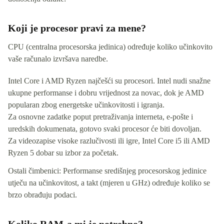
Koji je procesor pravi za mene?
CPU (centralna procesorska jedinica) određuje koliko učinkovito
vaše računalo izvršava naredbe.
Intel Core i AMD Ryzen najčešći su procesori. Intel nudi snažne
ukupne performanse i dobru vrijednost za novac, dok je AMD
popularan zbog energetske učinkovitosti i igranja.
Za osnovne zadatke poput pretraživanja interneta, e-pošte i
uredskih dokumenata, gotovo svaki procesor će biti dovoljan.
Za videozapise visoke razlučivosti ili igre, Intel Core i5 ili AMD
Ryzen 5 dobar su izbor za početak.
Ostali čimbenici: Performanse središnjeg procesorskog jedinice
utječu na učinkovitost, a takt (mjeren u GHz) određuje koliko se
brzo obrađuju podaci.