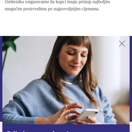
čimbenika osiguravamo da kupci imaju pristup najboljim
mogućim proizvodima po najpovoljnijim cijenama.
Prijavi se na newsletter!
Nikad više ne propusti ponudu.
Zatraži kupon
Informacije o korištenju osobnih podataka možeš pronaći u našim
Pravilima privatnosti
.