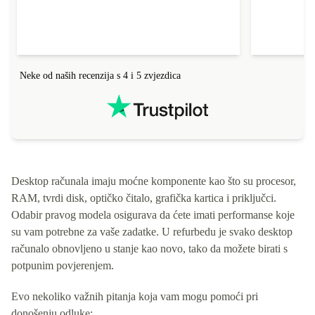
Neke od naših recenzija s 4 i 5 zvjezdica
Desktop računala imaju moćne komponente kao što su procesor,
RAM, tvrdi disk, optičko čitalo, grafička kartica i priključci.
Odabir pravog modela osigurava da ćete imati performanse koje
su vam potrebne za vaše zadatke. U refurbedu je svako desktop
računalo obnovljeno u stanje kao novo, tako da možete birati s
potpunim povjerenjem.
Evo nekoliko važnih pitanja koja vam mogu pomoći pri
donošenju odluke: