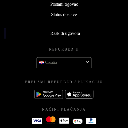
Postani trgovac
Status dostave
Raskidi ugovora
REFURBED U
Croatia
PREUZMI REFURBED APLIKACIJU
NAČINI PLAĆANJA