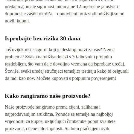
uređajima, imate sigurnost minimalne 12-mjesečne jamstva i
doprinosite zaštiti okoliša – obnovljeni proizvodi održiviji su od
novih kupnji.
Isprobajte bez rizika 30 dana
Još uvijek niste sigurni koji je desktop pravi za vas? Nema
problema! Svaka narudžba dolazi s 30-dnevnim probnim
razdobljem, što vam daje dovoljno vremena da isprobate uređaj.
Štoviše, svaki uređaj stručnjaci temeljito testiraju kako bi osigurali
da radi kao nov. Možete kupovati s potpunim povjerenjem!
Kako rangiramo naše proizvode?
Naše proizvode rangiramo prema cijeni, zalihama i
najprodavanijim artiklima. Ponude se temelje na najboljoj
vrijednosti za kupce, uključujući čimbenike poput kvalitete
proizvoda, cijene i dostupnosti. Stalnim praćenjem ovih