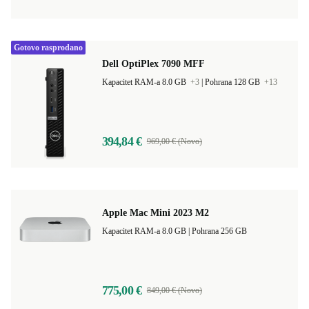
Gotovo rasprodano
Dell OptiPlex 7090 MFF
Kapacitet RAM-a 8.0 GB
+3
|
Pohrana 128 GB
+13
394,84 €
969,00 € (Novo)
Apple Mac Mini 2023 M2
Kapacitet RAM-a 8.0 GB |
Pohrana 256 GB
775,00 €
849,00 € (Novo)