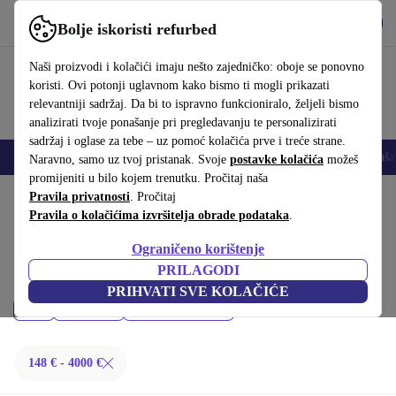
Preuzmi aplikaciju
Preuzmi
Bolje iskoristi refurbed
Koristi refurbed brzo i jednostavno
Naši proizvodi i kolačići imaju nešto zajedničko: oboje se ponovno
koristi. Ovi potonji uglavnom kako bismo ti mogli prikazati
relevantniji sadržaj. Da bi to ispravno funkcioniralo, željeli bismo
analizirati tvoje ponašanje pri pregledavanju te personalizirati
sadržaj i oglase za tebe – uz pomoć kolačića prve i treće strane.
Mobiteli
Prijenosna računala
Tableti
Pametni satovi
Dodaci
Sluša
Naravno, samo uz tvoj pristanak. Svoje
postavke kolačića
možeš
promijeniti u bilo kojem trenutku. Pročitaj naša
Početna stranica
Pravila privatnosti
Proizvodi
. Pročitaj
Pravila o kolačićima izvršitelja obrade podataka
.
Desktop računala:
Ograničeno korištenje
Kupi refurbished Desktop računala ispod 4000 € – kvaliteta, jamstvo i 30
PRILAGODI
dana za povrat. Uštedi novac i čuvaj okoliš.
PRIHVATI SVE KOLAČIĆE
Cijena
Marka
Filtriraj
148 € - 4000 €