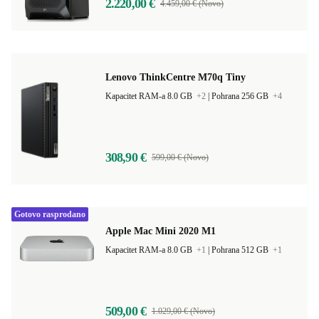
2.220,00 €
4.459,00 € (Novo)
Lenovo ThinkCentre M70q Tiny
Kapacitet RAM-a 8.0 GB
+2
|
Pohrana 256 GB
+4
308,90 €
599,00 € (Novo)
Gotovo rasprodano
Apple Mac Mini 2020 M1
Kapacitet RAM-a 8.0 GB
+1
|
Pohrana 512 GB
+1
509,00 €
1.029,00 € (Novo)