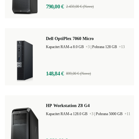
790,00 €
2.459,00 € (Novo)
Dell OptiPlex 7060 Micro
Kapacitet RAM-a 8.0 GB
+3
|
Pohrana 128 GB
+13
148,84 €
899,00 € (Novo)
HP Workstation Z8 G4
Kapacitet RAM-a 128.0 GB
+3
|
Pohrana 5000 GB
+11