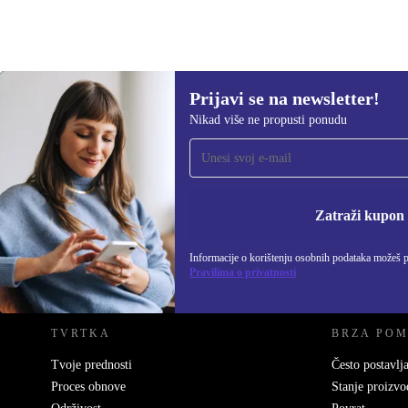
Prijavi se na newsletter!
Nikad više ne propusti ponudu
Prijavi se na newsletter!
Nikad više ne propusti ponudu.
Informacije o korišten
Zatraži kupon
Informacije o korištenju osobnih podataka možeš 
REFURBED HRVATSKA - RETHINK NEW.
Pravilima o privatnosti
TVRTKA
BRZA PO
Tvoje prednosti
Često postavlja
Proces obnove
Stanje proizvo