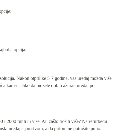
pcije:
ajbolja opcija.
zolucija. Nakon otprilike 5-7 godina, vaš uređaj možda više
načajkama – tako da možete dobiti ažuran uređaj po
i 2000 funti ili više. Ali zašto trošiti više? Na refurbedu
unski uređaj s jamstvom, a da pritom ne potrošite puno.