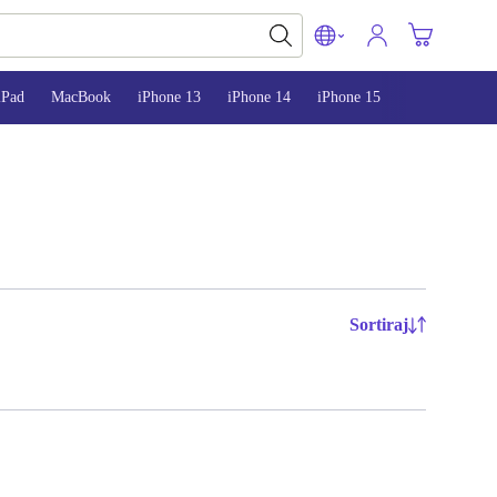
iPad
MacBook
iPhone 13
iPhone 14
iPhone 15
Sortiraj