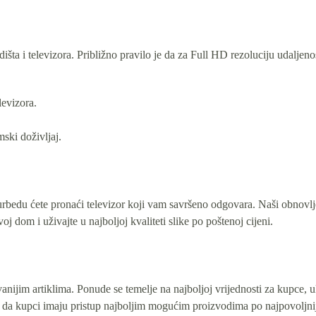
dišta i televizora. Približno pravilo je da za Full HD rezoluciju udaljeno
levizora.
mski doživljaj.
bedu ćete pronaći televizor koji vam savršeno odgovara. Naši obnovljeni
j dom i uživajte u najboljoj kvaliteti slike po poštenoj cijeni.
nijim artiklima. Ponude se temelje na najboljoj vrijednosti za kupce, u
 da kupci imaju pristup najboljim mogućim proizvodima po najpovoljni