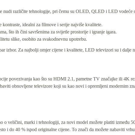
šte nudi različite tehnologije, pri čemu su OLED, QLED i LED vodeće o
ntraste, idealni za filmove i serije najviše kvalitete.
, što ih čini savršenima za svijetle prostorije i igranje igara.
litetu slike, osobito za svakodnevnu upotrebu.
izbor. Za najbolji omjer cijene i kvalitete, LED televizori su i dalje n
 opcije povezivanja kao što su HDMI 2.1, pametne TV značajke ili 4K re
nabaviti obnovljene televizore koji su kao novi i opremljeni modernim z
 veličini, marki i tehnologiji, za novi model možete platiti između 500 
 često i do 40 % ispod originalne cijene. To znači da možete nabaviti vrh