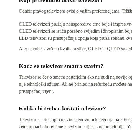
Odabir pravog televizora ovisi o vašim preferencijama. Trži
OLED televizori pružaju neusporedivo crne boje i impresivne ko
QLED televizori se ističu posebno svijetlim i živopisnim bojama
LED televizori su pristupačnija opcija koja pruža solidnu kva
Ako cijenite savršenu kvalitetu slike, OLED ili QLED su dobar 
Kada se televizor smatra starim?
Televizor se često smatra zastarjelim ako ne nudi najnovije
nije tehnološki ažuran. Ali ne brinite: na refurbedu možete 
pristupačnoj cijeni.
Koliko bi trebao koštati televizor?
Televizori su dostupni u svim cjenovnim kategorijama. Ovisno o
ćete pronaći obnovljene televizore koji su znatno jeftiniji –