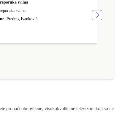
reporuka svima
quality servic
reporuka svima
brza dostava, 
vrlo sam zadov
me
Predrag Ivanković
Ime
Mario Sa
 ćete pronaći obnovljene, visokokvalitetne televizore koji su ne