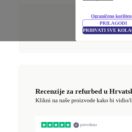
.
Ograničeno korišten
PRILAGODI
PRIHVATI SVE KOLA
Recenzije za refurbed u Hrvats
Klikni na naše proizvode kako bi vidio/l
potvrđeno