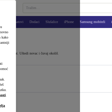
Pametni satovi
Dodaci
Slušalice
iPhone
Samsung mobiteli
ju
onovno
m kako
antniji
na za povrat. Uštedi novac i čuvaj okoliš.
ti
 pomoć
nak.
eš
utku.
osti
.
ode.
elja