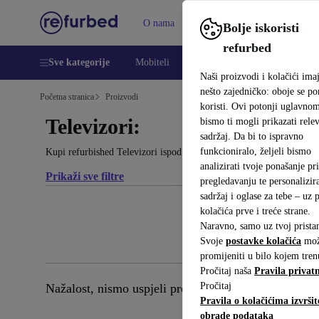
O nama
Pomoć
Bolje iskoristi
refurbed
Sve kategorije
Mobiteli
Prijenosna računala
Tableti
Naši proizvodi i kolačići ima
nešto zajedničko: oboje se p
Početna stranica
Proizvodi
koristi. Ovi potonji uglavno
Televizori:
bismo ti mogli prikazati relev
sadržaj. Da bi to ispravno
funkcioniralo, željeli bismo
Kupi refurbished Televizori ispod 600 € – kvaliteta, jamstvo i 30 da
analizirati tvoje ponašanje pri
Prikaži sve filtre
pregledavanju te personalizira
sadržaj i oglase za tebe – uz
kolačića prve i treće strane.
Naravno, samo uz tvoj prista
Svoje
postavke kolačića
mož
promijeniti u bilo kojem tren
Pročitaj naša
Pravila privatn
Pročitaj
Nažalost, nismo uspjeli pronaći odgovarajuće proizv
Pravila o kolačićima izvršit
obrade podataka