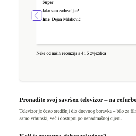
Super
Jako sam zadovoljan!
Ime
Dejan Milaković
Neke od naših recenzija s 4 i 5 zvjezdica
Pronađite svoj savršen televizor – na refurb
Televizor je često središnji dio dnevnog boravka – bilo za film
samo vrhunski, već i dostupni po nenadmašnoj cijeni.
Koji je trenutno dobar televizor?