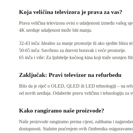
Koja veličina televizora je prava za vas?
Prava veličina televizora ovisi o udaljenosti između vašeg sje
4K uređaje udaljenost može biti manja.
32-43 inča: Idealno za manje prostorije ili ako sjedite blizu te
50-65 inča: Savršeno za dnevni boravak i veće prostorije.
65 inča i više: Za ljubitelje kućnog kina koji traže uronjen fil
Zaključak: Pravi televizor na refurbedu
Bilo da je riječ o OLED, QLED ili LED tehnologiji – na refur
od novih uređaja. Odaberite pravu veličinu i tehnologiju za svo
Kako rangiramo naše proizvode?
Naše proizvode rangiramo prema cijeni, zalihama i najprodava
dostupnosti. Stalnim praćenjem ovih čimbenika osiguravamo