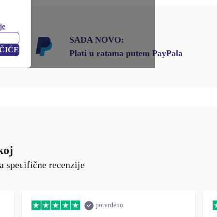
je
SADA NOVO:
ČIĆE
Plati u ratama putem PayPala
koj
a specifične recenzije
potvrđeno