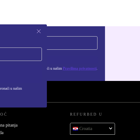
Zatraži kupon
ju osobnih podataka možeš pronaći u našim
Pravilima privatnosti
.
pronaći u našim
MOĆ
REFURBED U
na pitanja
Croatia
da