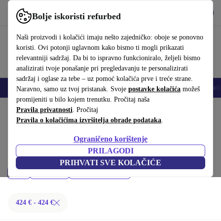
Preuzmi aplikaciju
Preuzmi
Bolje iskoristi refurbed
Koristi refurbed brzo i jednostavno
Naši proizvodi i kolačići imaju nešto zajedničko: oboje se ponovno
koristi. Ovi potonji uglavnom kako bismo ti mogli prikazati
relevantniji sadržaj. Da bi to ispravno funkcioniralo, željeli bismo
analizirati tvoje ponašanje pri pregledavanju te personalizirati
sadržaj i oglase za tebe – uz pomoć kolačića prve i treće strane.
Elektronika
Kućanstava
Kuhinja
Sport
e-bicikala
Joga
Bici
Naravno, samo uz tvoj pristanak. Svoje
postavke kolačića
možeš
promijeniti u bilo kojem trenutku. Pročitaj naša
Početna stranica
Pravila privatnosti
Sport
. Pročitaj
Bicikli i skuteri
Pravila o kolačićima izvršitelja obrade podataka
.
E-bicikli:
Ograničeno korištenje
Kupi refurbished E-bicikli ispod 200 € – kvaliteta, jamstvo i 30 dana za
PRILAGODI
povrat. Uštedi novac i čuvaj okoliš.
PRIHVATI SVE KOLAČIĆE
Cijena
Marka
Filtriraj
424 € - 424 €