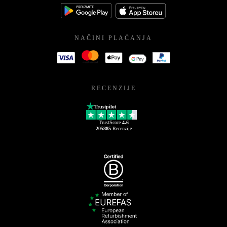
NAČINI PLAĆANJA
RECENZIJE
Trustpilot
TrustScore
4.6
205885
Recenzije