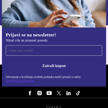
Zatraži kupon
Informacije o korištenju osobnih podataka možeš pronaći u našim
Pravilima privatnosti
.
Prijavi se na newsletter!
Preuzmi refurbed aplikaciju
Nikad više ne propusti ponudu
Za iOS i Android
Zatraži kupon
REFURBED HRVATSKA - RETHINK NEW.
Informacije o korištenju osobnih podataka možeš pronaći u našim
Pravilima o privatnosti
PRATI NAS
TVRTKA