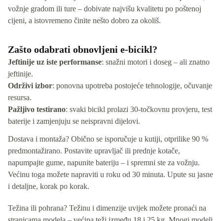
vožnje gradom ili ture – dobivate najvišu kvalitetu po poštenoj
cijeni, a istovremeno činite nešto dobro za okoliš.
Zašto odabrati obnovljeni e-bicikl?
Jeftinije uz iste performanse
: snažni motori i doseg – ali znatno
jeftinije.
Održivi izbor
: ponovna upotreba postojeće tehnologije, očuvanje
resursa.
Pažljivo testirano
: svaki bicikl prolazi 30-točkovnu provjeru, test
baterije i zamjenjuju se neispravni dijelovi.
Dostava i montaža? Obično se isporučuje u kutiji, otprilike 90 %
predmontažirano. Postavite upravljač ili prednje kotače,
napumpajte gume, napunite bateriju – i spremni ste za vožnju.
Većinu toga možete napraviti u roku od 30 minuta. Upute su jasne
i detaljne, korak po korak.
Težina ili pohrana? Težinu i dimenzije uvijek možete pronaći na
stranicama modela – većina teži između 18 i 25 kg. Mnogi modeli