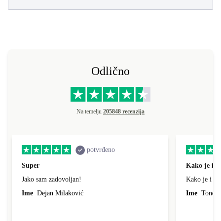
Odlično
Na temelju
205848 recenzija
potvrđeno
Super
Kako je i o
Jako sam zadovoljan!
Kako je i op
Ime
Dejan Milaković
Ime
Tonci L