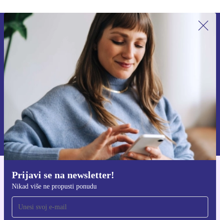
Prijavi se na newsletter!
Nikad više ne propusti ponudu.
Zatraži kupon
Informacije o korištenju osobnih podataka možeš pronaći u našim
Pravilima privatnosti
.
Prijavi se na newsletter!
Preuzmi refurbed aplikaciju
Nikad više ne propusti ponudu
Za iOS i Android