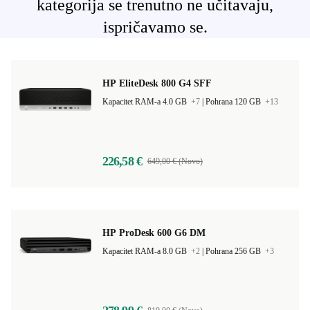
kategorija se trenutno ne učitavaju,
ispričavamo se.
HP EliteDesk 800 G4 SFF
Kapacitet RAM-a 4.0 GB
+7
|
Pohrana 120 GB
+13
226,58 €
649,00 € (Novo)
HP ProDesk 600 G6 DM
Kapacitet RAM-a 8.0 GB
+2
|
Pohrana 256 GB
+3