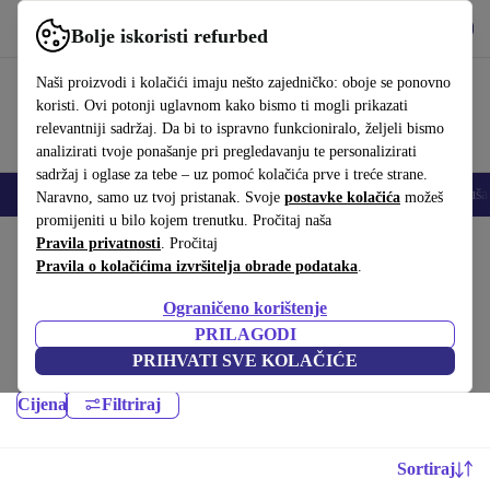
Preuzmi aplikaciju
Preuzmi
Bolje iskoristi refurbed
Koristi refurbed brzo i jednostavno
Naši proizvodi i kolačići imaju nešto zajedničko: oboje se ponovno
koristi. Ovi potonji uglavnom kako bismo ti mogli prikazati
relevantniji sadržaj. Da bi to ispravno funkcioniralo, željeli bismo
analizirati tvoje ponašanje pri pregledavanju te personalizirati
sadržaj i oglase za tebe – uz pomoć kolačića prve i treće strane.
Mobiteli
Prijenosna računala
Tableti
Pametni satovi
Dodaci
Sluša
Naravno, samo uz tvoj pristanak. Svoje
postavke kolačića
možeš
promijeniti u bilo kojem trenutku. Pročitaj naša
Početna stranica
Pravila privatnosti
Proizvodi
. Pročitaj
Desktop računala
Pravila o kolačićima izvršitelja obrade podataka
.
HP desktop računala:
Ograničeno korištenje
Nekad rabljeni proizvodi iz kategorije HP desktop računala –
PRILAGODI
refurbished, uz najmanje 12 mjeseci jamstva. Održivije i povoljnije od
PRIHVATI SVE KOLAČIĆE
novog.
Cijena
Filtriraj
Sortiraj