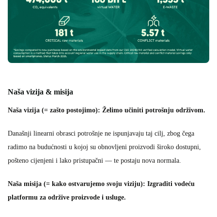
Naša vizija & misija
Naša vizija (= zašto postojimo): Želimo učiniti potrošnju održivom.
Današnji linearni obrasci potrošnje ne ispunjavaju taj cilj, zbog čega
radimo na budućnosti u kojoj su obnovljeni proizvodi široko dostupni,
pošteno cijenjeni i lako pristupačni — te postaju nova normala.
Naša misija (= kako ostvarujemo svoju viziju): Izgraditi vodeću
platformu za održive proizvode i usluge.