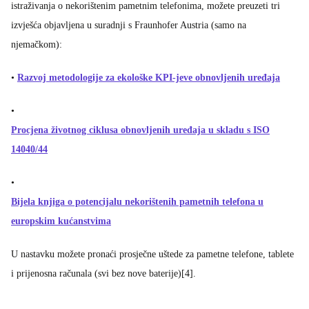
istraživanja o nekorištenim pametnim telefonima, možete preuzeti tri
izvješća objavljena u suradnji s Fraunhofer Austria (samo na
njemačkom):
•
Razvoj metodologije za ekološke KPI-jeve obnovljenih uređaja
•
Procjena životnog ciklusa obnovljenih uređaja u skladu s ISO
14040/44
•
Bijela knjiga o potencijalu nekorištenih pametnih telefona u
europskim kućanstvima
U nastavku možete pronaći prosječne uštede za pametne telefone, tablete
i prijenosna računala (svi bez nove baterije)[4].