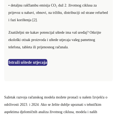
• detaljnu raščlambu emisija CO₂ duž 2. životnog ciklusa za
prijevoz u nabavi, obnovi, na tržištu, distribuciji od strane refurbed
i fazi korištenja [2].
Znatiželjni ste kakav potencijal uštede ima vaš uređaj? Otkrijte
ekološki otisak proizvoda i uštede utjecaja vašeg pametnog
telefona, tableta ili prijenosnog računala.
Istraži uštede utjecaja
Sažetak razvoja računskog modela možete pronaći u našem Izvješću o
održivosti 2023. i 2024. Ako se želite dublje upoznati s tehničkim
aspektima djelomičnih analiza životnog ciklusa, modela i naših