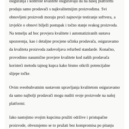
osiguranja i kontrole kvalitete osiguravaju da na našoj platformi
prodaju samo prodavači s najkvalitetnijim proizvodima. Svi
obnovljeni proizvodi moraju proći najnovije testiranje softvera, a
izvješće o obnovi bilježi postupak i točno stanje svakog proizvoda.
Na temelju ad hoc provjera kvalitete i automatiziranih sustava
upozorenja, kao i detaljne procjene učinka prodavača, osiguravamo
da kvaliteta proizvoda zadovoljava refurbed standarde. Konačno,
provodimo nasumične provjere kvalitete kod naših prodavača
koristeći metodu tajnog kupca kako bismo otkrili potencijalne
slijepe točke.
Ovim sveobuhvatnim sustavom upravljanja kvalitetom osiguravamo
da samo najbolji prodavači mogu nuditi svoje proizvode na našoj
platformi.
Iako nastojimo svojim kupcima pružiti održive i pristupačne
proizvode, obvezujemo se to pružati bez kompromisa po pitanju