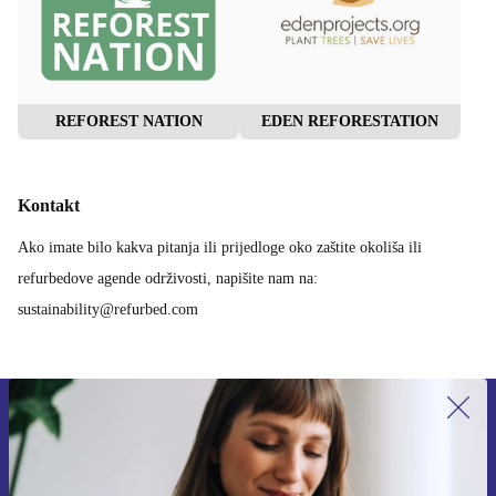
REFOREST NATION
EDEN REFORESTATION
Kontakt
Ako imate bilo kakva pitanja ili prijedloge oko zaštite okoliša ili
refurbedove agende održivosti, napišite nam na:
sustainability@refurbed.com
Prijavi se na newsletter!
Nikad više ne propusti ponudu.