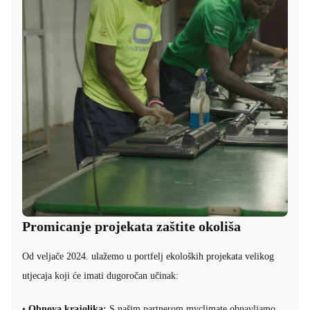
Promicanje projekata zaštite okoliša
Od veljače 2024. ulažemo u portfelj ekoloških projekata velikog
utjecaja koji će imati dugoročan učinak:
•
Obnova krajolika:
S našim partnerom myclimate obnavljamo