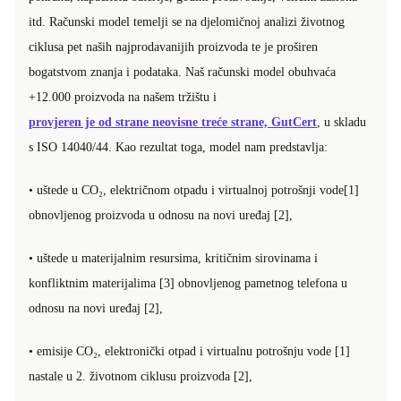
itd. Računski model temelji se na djelomičnoj analizi životnog
ciklusa pet naših najprodavanijih proizvoda te je proširen
bogatstvom znanja i podataka. Naš računski model obuhvaća
+12.000 proizvoda na našem tržištu i
provjeren je od strane neovisne treće strane, GutCert
, u skladu
s ISO 14040/44. Kao rezultat toga, model nam predstavlja:
• uštede u CO₂, električnom otpadu i virtualnoj potrošnji vode[1]
obnovljenog proizvoda u odnosu na novi uređaj [2],
• uštede u materijalnim resursima, kritičnim sirovinama i
konfliktnim materijalima [3] obnovljenog pametnog telefona u
odnosu na novi uređaj [2],
• emisije CO₂, elektronički otpad i virtualnu potrošnju vode [1]
nastale u 2. životnom ciklusu proizvoda [2],