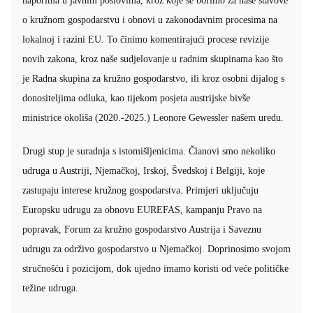
naporima u javnim poslovima, kroz koje se borimo za naše stavove
o kružnom gospodarstvu i obnovi u zakonodavnim procesima na
lokalnoj i razini EU. To činimo komentirajući procese revizije
novih zakona, kroz naše sudjelovanje u radnim skupinama kao što
je Radna skupina za kružno gospodarstvo, ili kroz osobni dijalog s
donositeljima odluka, kao tijekom posjeta austrijske bivše
ministrice okoliša (2020.-2025.) Leonore Gewessler našem uredu.
Drugi stup je suradnja s istomišljenicima. Članovi smo nekoliko
udruga u Austriji, Njemačkoj, Irskoj, Švedskoj i Belgiji, koje
zastupaju interese kružnog gospodarstva. Primjeri uključuju
Europsku udrugu za obnovu EUREFAS, kampanju Pravo na
popravak, Forum za kružno gospodarstvo Austrija i Saveznu
udrugu za održivo gospodarstvo u Njemačkoj. Doprinosimo svojom
stručnošću i pozicijom, dok ujedno imamo koristi od veće političke
težine udruga.