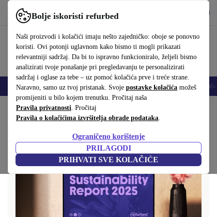
Preuzmi aplikaciju
Preuzmi
Bolje iskoristi refurbed
Koristi refurbed brzo i jednostavno
Naši proizvodi i kolačići imaju nešto zajedničko: oboje se ponovno
koristi. Ovi potonji uglavnom kako bismo ti mogli prikazati
relevantniji sadržaj. Da bi to ispravno funkcioniralo, željeli bismo
analizirati tvoje ponašanje pri pregledavanju te personalizirati
sadržaj i oglase za tebe – uz pomoć kolačića prve i treće strane.
Mobiteli
Prijenosna računala
Tableti
Pametni satovi
Dodaci
Sluša
Naravno, samo uz tvoj pristanak. Svoje
postavke kolačića
možeš
promijeniti u bilo kojem trenutku. Pročitaj naša
Početna stranica
Pravila privatnosti
. Pročitaj
Pravila o kolačićima izvršitelja obrade podataka
.
Ograničeno korištenje
PRILAGODI
PRIHVATI SVE KOLAČIĆE