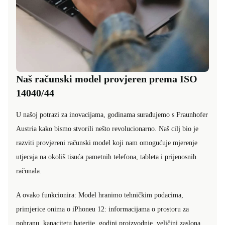
Naš računski model provjeren prema ISO
14040/44
U našoj potrazi za inovacijama, godinama surađujemo s Fraunhofer
Austria kako bismo stvorili nešto revolucionarno. Naš cilj bio je
razviti provjereni računski model koji nam omogućuje mjerenje
utjecaja na okoliš tisuća pametnih telefona, tableta i prijenosnih
računala.
A ovako funkcionira: Model hranimo tehničkim podacima,
primjerice onima o iPhoneu 12: informacijama o prostoru za
pohranu, kapacitetu baterije, godini proizvodnje, veličini zaslona