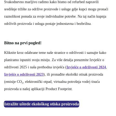
Svakodnevno marljivo radimo kako bismo od refurbed napravili
središnje tržište za održive proizvode i usluge gdje kupci mogu pronaći
raznolikost ponuda za svoje individualne potrebe. Na taj način kupnja
održivih proizvoda i usluga postaje jednostavna i bezbrižna.
Bitno na prvi pogled!
Kliknite kroz odabrane teme naše stranice o održivosti i saznajte kako
planiramo ispuniti svoju misiju. Za više detalja preuzmite Izvješće o
održivosti 2025 i naša prethodna izvješća (
Izvješće o održivosti 2024
,
Izvješće o održivosti 2023
), ili pronađite ekološki otisak proizvoda
(emisije CO₂, elektronički otpad, virtualna potrošnja vode) tisuća
proizvoda u našoj aplikaciji Product Footprint.
Istražite uštede ekološkog otiska proizvoda