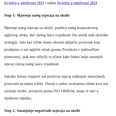
Izvješću o održivosti 2023
i našem
Izvješću o održivosti 2024
.
Stup 1: Mjerenje našeg utjecaja na okoliš
Mjerenje našeg utjecaja na okoliš, posebice našeg korporativnog
ugljičnog otiska, duž cijelog lanca vrijednosti čini temelj naše ekološke
strategije. Iako kao tržište nismo obvezni uključiti proizvode koje
prodajemo u naš ugljični otisak (prema Protokolu o stakleničkim
plinovima), ipak smo odlučili to učiniti kako bismo bolje razumjeli
utjecaj cijelog našeg lanca vrijednosti.
Također želimo izmjeriti naš pozitivan utjecaj nuđenjem obnovljenih
proizvoda na našem tržištu. Detalji o našim izračunima ušteda kroz naš
računski model, provjeren prema ISO 14040/44, mogu se naći u
sljedećem odjeljku.
Stup 2: Smanjenje negativnih utjecaja na okoliš