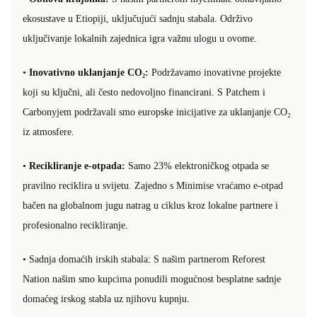
ekosustave u Etiopiji, uključujući sadnju stabala. Održivo
uključivanje lokalnih zajednica igra važnu ulogu u ovome.
•
Inovativno uklanjanje CO₂:
Podržavamo inovativne projekte
koji su ključni, ali često nedovoljno financirani. S Patchem i
Carbonyjem podržavali smo europske inicijative za uklanjanje CO₂
iz atmosfere.
•
Recikliranje e-otpada:
Samo 23% elektroničkog otpada se
pravilno reciklira u svijetu. Zajedno s Minimise vraćamo e-otpad
bačen na globalnom jugu natrag u ciklus kroz lokalne partnere i
profesionalno recikliranje.
• Sadnja domaćih irskih stabala: S našim partnerom Reforest
Nation našim smo kupcima ponudili mogućnost besplatne sadnje
domaćeg irskog stabla uz njihovu kupnju.