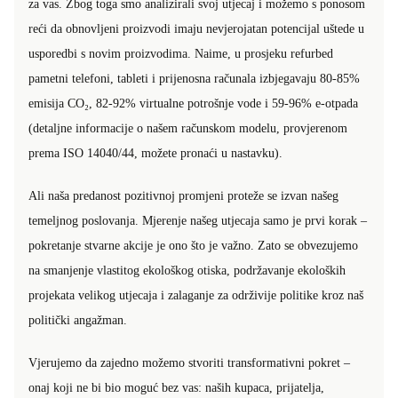
za vas. Zbog toga smo analizirali svoj utjecaj i možemo s ponosom
reći da obnovljeni proizvodi imaju nevjerojatan potencijal uštede u
usporedbi s novim proizvodima. Naime, u prosjeku refurbed
pametni telefoni, tableti i prijenosna računala izbjegavaju 80-85%
emisija CO₂, 82-92% virtualne potrošnje vode i 59-96% e-otpada
(detaljne informacije o našem računskom modelu, provjerenom
prema ISO 14040/44, možete pronaći u nastavku).
Ali naša predanost pozitivnoj promjeni proteže se izvan našeg
temeljnog poslovanja. Mjerenje našeg utjecaja samo je prvi korak –
pokretanje stvarne akcije je ono što je važno. Zato se obvezujemo
na smanjenje vlastitog ekološkog otiska, podržavanje ekoloških
projekata velikog utjecaja i zalaganje za održivije politike kroz naš
politički angažman.
Vjerujemo da zajedno možemo stvoriti transformativni pokret –
onaj koji ne bi bio moguć bez vas: naših kupaca, prijatelja,