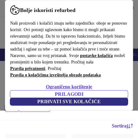
Preuzmi aplikaciju
Preuzmi
Bolje iskoristi refurbed
Koristi refurbed brzo i jednostavno
Naši proizvodi i kolačići imaju nešto zajedničko: oboje se ponovno
koristi. Ovi potonji uglavnom kako bismo ti mogli prikazati
relevantniji sadržaj. Da bi to ispravno funkcioniralo, željeli bismo
analizirati tvoje ponašanje pri pregledavanju te personalizirati
sadržaj i oglase za tebe – uz pomoć kolačića prve i treće strane.
Mobiteli
Prijenosna računala
Tableti
Pametni satovi
Dodaci
Sluša
Naravno, samo uz tvoj pristanak. Svoje
postavke kolačića
možeš
promijeniti u bilo kojem trenutku. Pročitaj naša
Početna stranica
Pravila privatnosti
Proizvodi
. Pročitaj
Konzole
Pravila o kolačićima izvršitelja obrade podataka
.
Nintendo:
Ograničeno korištenje
Nekad rabljeni proizvodi iz kategorije Nintendo – refurbished, uz
PRILAGODI
najmanje 12 mjeseci jamstva. Održivije i povoljnije od novog.
PRIHVATI SVE KOLAČIĆE
Cijena
Filtriraj
Sortiraj