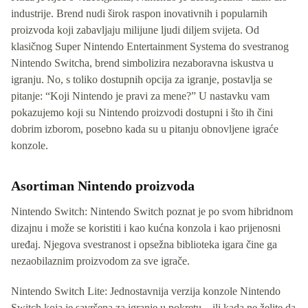
industrije. Brend nudi širok raspon inovativnih i popularnih
proizvoda koji zabavljaju milijune ljudi diljem svijeta. Od
klasičnog Super Nintendo Entertainment Systema do svestranog
Nintendo Switcha, brend simbolizira nezaboravna iskustva u
igranju. No, s toliko dostupnih opcija za igranje, postavlja se
pitanje: “Koji Nintendo je pravi za mene?” U nastavku vam
pokazujemo koji su Nintendo proizvodi dostupni i što ih čini
dobrim izborom, posebno kada su u pitanju obnovljene igraće
konzole.
Asortiman Nintendo proizvoda
Nintendo Switch: Nintendo Switch poznat je po svom hibridnom
dizajnu i može se koristiti i kao kućna konzola i kao prijenosni
uređaj. Njegova svestranost i opsežna biblioteka igara čine ga
nezaobilaznim proizvodom za sve igrače.
Nintendo Switch Lite: Jednostavnija verzija konzole Nintendo
Switch koja je savršena za igranje u pokretu – ili kada ne želite da