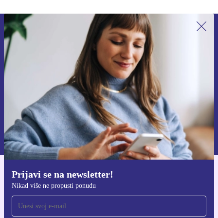
Prijavi se na newsletter!
Nikad više ne propusti ponudu.
Zatraži kupon
Informacije o korištenju osobnih podataka možeš pronaći u našim
Pravilima privatnosti
.
Prijavi se na newsletter!
Preuzmi refurbed aplikaciju
Nikad više ne propusti ponudu
Za iOS i Android