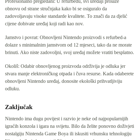
Profesionalno pregledani: U refurbedu, svi uređaji prolaze
obnovu od strane stručnjaka kako bi se osiguralo da
zadovoljavaju visoke standarde kvalitete. To znači da za djelić
cijene dobivate uređaj koji radi kao nov.
Jamstvo i povrat: Obnovljeni Nintendo proizvodi s refurbed-a
dolaze s minimalnim jamstvom od 12 mjeseci, tako da ne morate
brinuti. Ako niste zadovoljni, svoj uređaj možete vratiti besplatno.
Okoliš: Odabir obnovljenog proizvoda održivija je odluka jer
stvara manje elektroničkog otpada i čuva resurse. Kada odaberete
obnovljeni Nintendo uređaj, donosite ekološki prihvatljiviju
odluku.
Zaključak
Nintendo ima dugu povijest i razvio je neke od najpopularnijih
igraćih konzola i igara na svijetu. Bilo da želite ponovno doživjeti
nostalgiju Nintenda Game Boya ili iskusiti vrhunsku tehnologiju