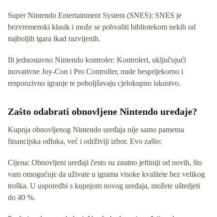
Super Nintendo Entertainment System (SNES): SNES je
bezvremenski klasik i može se pohvaliti bibliotekom nekih od
najboljih igara ikad razvijenih.
Ili jednostavno Nintendo kontroler: Kontroleri, uključujući
inovativne Joy-Con i Pro Controller, nude besprijekorno i
responzivno igranje te poboljšavaju cjelokupno iskustvo.
Zašto odabrati obnovljene Nintendo uređaje?
Kupnja obnovljenog Nintendo uređaja nije samo pametna
financijska odluka, već i održiviji izbor. Evo zašto:
Cijena: Obnovljeni uređaji često su znatno jeftiniji od novih, što
vam omogućuje da uživate u igrama visoke kvalitete bez velikog
troška. U usporedbi s kupnjom novog uređaja, možete uštedjeti
do 40 %.