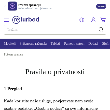
Preuzmi aplikaciju
Preuzmi
Koristi refurbed brzo i jednostavno
Mobiteli
Prijenosna računala
Tableti
Pametni satovi
Dodaci
Sluša
Početna stranica
Pravila o privatnosti
1 Pregled
Kada koristite naše usluge, povjeravate nam svoje
osobne podatke. „Osobni podaci” su sve informacije