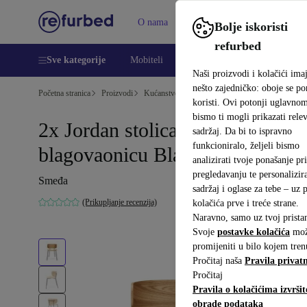
O nama
Pomoć
Bolje iskoristi
refurbed
Sve kategorije
Mobiteli
Prijenosna računala
Tableti
Naši proizvodi i kolačići ima
nešto zajedničko: oboje se p
Početna stranica
Proizvodi
Kućanstvo
Namještaj
koristi. Ovi potonji uglavno
bismo ti mogli prikazati relev
2x Jordan stolica za
sadržaj. Da bi to ispravno
funkcioniralo, željeli bismo
blagovaonicu Black Metal
analizirati tvoje ponašanje pri
pregledavanju te personalizira
Smeđa
sadržaj i oglase za tebe – uz
(Prikupljanje recenzija)
kolačića prve i treće strane.
Naravno, samo uz tvoj prista
Svoje
postavke kolačića
mož
promijeniti u bilo kojem tren
Pročitaj naša
Pravila privatn
Pročitaj
Pravila o kolačićima izvršit
obrade podataka