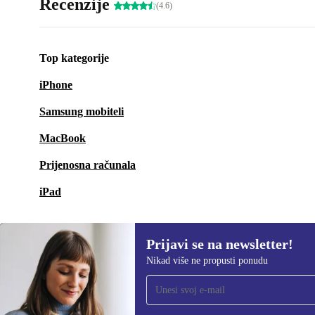
Recenzije
(4.6)
Top kategorije
iPhone
Samsung mobiteli
MacBook
Prijenosna računala
iPad
Prijavi se na newsletter!
Nikad više ne propusti ponudu
Prijavi se na newsletter!
Nikad više ne propusti ponudu.