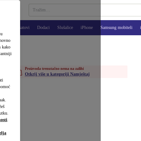
Pametni satovi
Dodaci
Slušalice
iPhone
Samsung mobiteli
ju
onovno
m kako
antniji
Proizvoda trenutačno nema na zalihi
Otkrij više u kategoriji Namještaj
ti
 pomoć
nak.
eš
utku.
osti
.
elja