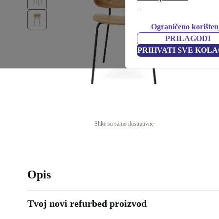
.
Ograničeno korišten
PRILAGODI
PRIHVATI SVE KOLA
Slike su samo ilustrativne
Opis
Tvoj novi refurbed proizvod