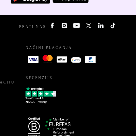
PRATI NAS
NAČINI PLAĆANJA
RECENZIJE
ACIJU
Trustpilot
TrustScore
4.6
205555
Recenzije