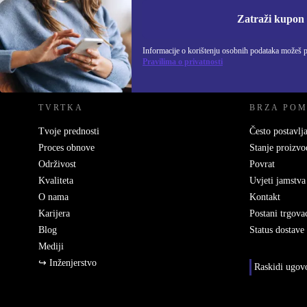
Informacije o korišten
Zatraži kupon
Informacije o korištenju osobnih podataka možeš 
REFURBED HRVATSKA - RETHINK NEW.
Pravilima o privatnosti
TVRTKA
BRZA PO
Tvoje prednosti
Često postavlja
Proces obnove
Stanje proizvo
Održivost
Povrat
Kvaliteta
Uvjeti jamstva
O nama
Kontakt
Karijera
Postani trgova
Blog
Status dostave
Mediji
↪ Inženjerstvo
Raskidi ugov