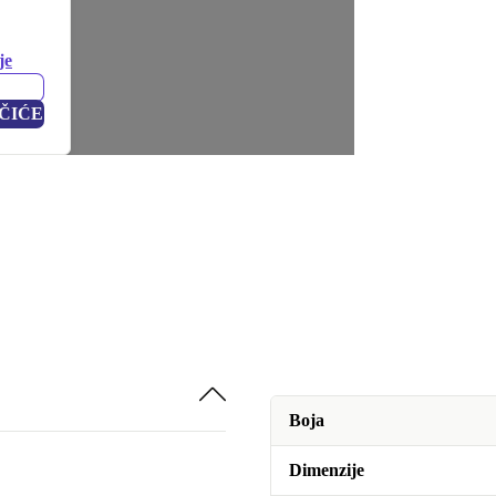
je
ČIĆE
Boja
Dimenzije