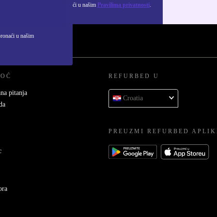
ju osobnih podataka možeš pronaći u našim
Pravilima privatnosti
.
pronaći u našim
MOĆ
REFURBED U
na pitanja
Croatia
da
PREUZMI REFURBED APLIK
c
ora