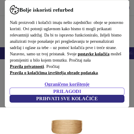
Preuzmi aplikaciju
Preuzmi
Bolje iskoristi refurbed
Koristi refurbed brzo i jednostavno
Naši proizvodi i kolačići imaju nešto zajedničko: oboje se ponovno
koristi. Ovi potonji uglavnom kako bismo ti mogli prikazati
relevantniji sadržaj. Da bi to ispravno funkcioniralo, željeli bismo
analizirati tvoje ponašanje pri pregledavanju te personalizirati
sadržaj i oglase za tebe – uz pomoć kolačića prve i treće strane.
Mobiteli
Prijenosna računala
Tableti
Pametni satovi
Dodaci
Sluša
Naravno, samo uz tvoj pristanak. Svoje
postavke kolačića
možeš
promijeniti u bilo kojem trenutku. Pročitaj naša
Početna stranica
Pravila privatnosti
Proizvodi
. Pročitaj
Kućanstvo
Namještaj
Pravila o kolačićima izvršitelja obrade podataka
.
6x Jordan Blagovaonska Stolica Krom
Ograničeno korištenje
Smeđa
PRILAGODI
PRIHVATI SVE KOLAČIĆE
(Prikupljanje recenzija)