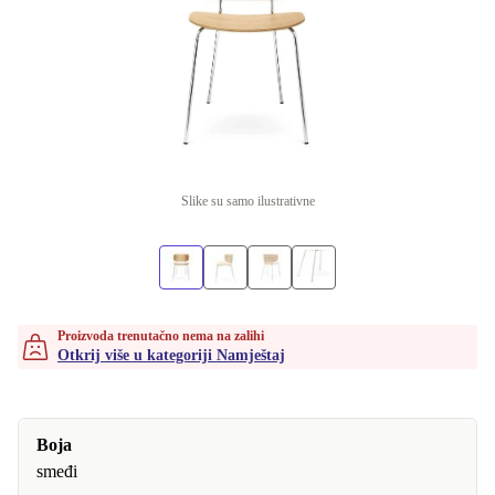
Slike su samo ilustrativne
Proizvoda trenutačno nema na zalihi
Otkrij više u kategoriji Namještaj
Boja
smeđi