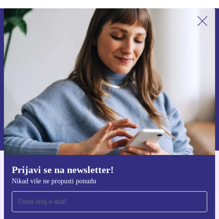
Prijavi se na newsletter!
Nikad više ne propusti ponudu.
Zatraži kupon
Informacije o korištenju osobnih podataka možeš pronaći u našim
Pravilima privatnosti
.
Prijavi se na newsletter!
Preuzmi refurbed aplikaciju
Nikad više ne propusti ponudu
Za iOS i Android