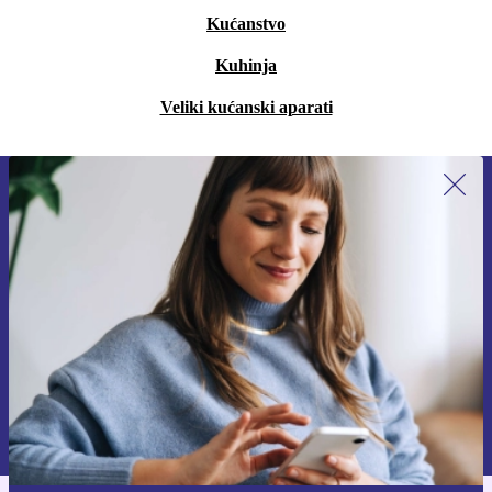
Kućanstvo
Kuhinja
Veliki kućanski aparati
Prijavi se na newsletter!
Nikad više ne propusti ponudu.
Zatraži kupon
Informacije o korištenju osobnih podataka možeš pronaći u našim
Pravilima privatnosti
.