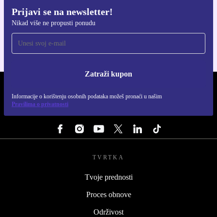
Prijavi se na newsletter!
Preuzmi refurbed aplikaciju
Nikad više ne propusti ponudu
Za iOS i Android
Zatraži kupon
REFURBED HRVATSKA - RETHINK NEW.
Informacije o korištenju osobnih podataka možeš pronaći u našim
Pravilima o privatnosti
PRATI NAS
TVRTKA
Tvoje prednosti
Proces obnove
Održivost