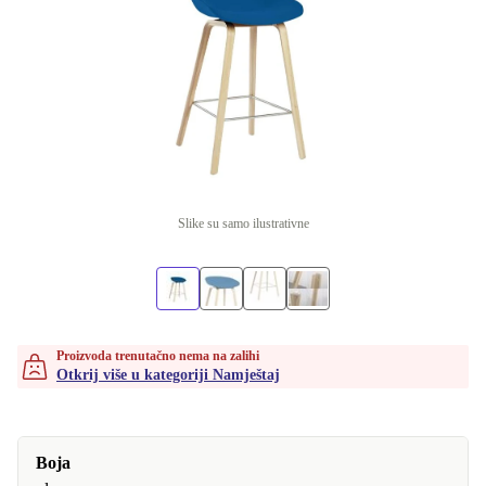
Slike su samo ilustrativne
Proizvoda trenutačno nema na zalihi
Otkrij više u kategoriji Namještaj
Boja