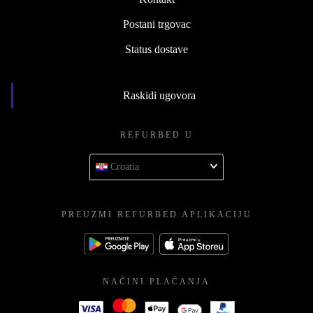
Postani trgovac
Status dostave
Raskidi ugovora
REFURBED U
Croatia
PREUZMI REFURBED APLIKACIJU
NAČINI PLAĆANJA