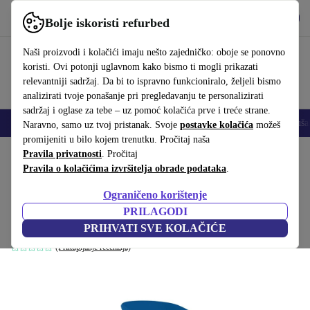
Preuzmi aplikaciju
Preuzmi
Bolje iskoristi refurbed
Koristi refurbed brzo i jednostavno
Naši proizvodi i kolačići imaju nešto zajedničko: oboje se ponovno
koristi. Ovi potonji uglavnom kako bismo ti mogli prikazati
relevantniji sadržaj. Da bi to ispravno funkcioniralo, željeli bismo
analizirati tvoje ponašanje pri pregledavanju te personalizirati
sadržaj i oglase za tebe – uz pomoć kolačića prve i treće strane.
Mobiteli
Prijenosna računala
Tableti
Pametni satovi
Dodaci
Sluša
Naravno, samo uz tvoj pristanak. Svoje
postavke kolačića
možeš
promijeniti u bilo kojem trenutku. Pročitaj naša
Početna stranica
Pravila privatnosti
Proizvodi
. Pročitaj
Kućanstvo
Namještaj
Pravila o kolačićima izvršitelja obrade podataka
.
AAS 33 About A Stool Barska Stolica
Ograničeno korištenje
Visina 75cm Kobaltno Plava
PRILAGODI
Plava
PRIHVATI SVE KOLAČIĆE
(Prikupljanje recenzija)