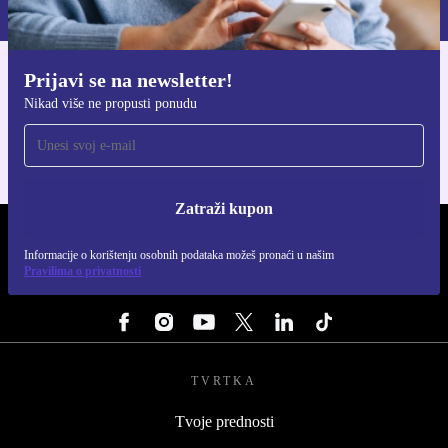
Pravilima privatnosti
.
Prijavi se na newsletter!
Preuzmi refurbed aplikaciju
Nikad više ne propusti ponudu
Za iOS i Android
Zatraži kupon
REFURBED HRVATSKA - RETHINK NEW.
Informacije o korištenju osobnih podataka možeš pronaći u našim
Pravilima o privatnosti
PRATI NAS
TVRTKA
Tvoje prednosti