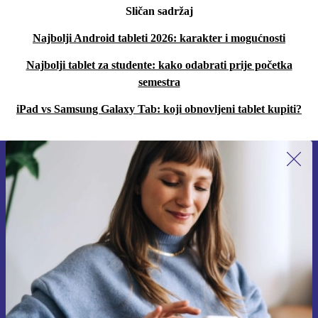
Sličan sadržaj
Najbolji Android tableti 2026: karakter i mogućnosti
Najbolji tablet za studente: kako odabrati prije početka
semestra
iPad vs Samsung Galaxy Tab: koji obnovljeni tablet kupiti?
Prijavi se na newsletter!
Nikad više ne propusti ponudu.
Zatraži kupon
Informacije o korištenju osobnih podataka možeš pronaći u našim