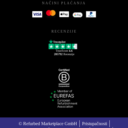
NAČINI PLAĆANJA
RECENZIJE
Trustpilot
TrustScore
4.6
205792
Recenzije
© Refurbed Marketplace GmbH
Pristupačnosti