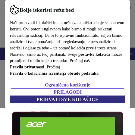
Preuzmi aplikaciju
Preuzmi
Bolje iskoristi refurbed
Koristi refurbed brzo i jednostavno
Naši proizvodi i kolačići imaju nešto zajedničko: oboje se ponovno
koristi. Ovi potonji uglavnom kako bismo ti mogli prikazati
relevantniji sadržaj. Da bi to ispravno funkcioniralo, željeli bismo
analizirati tvoje ponašanje pri pregledavanju te personalizirati
sadržaj i oglase za tebe – uz pomoć kolačića prve i treće strane.
Mobiteli
Prijenosna računala
Tableti
Pametni satovi
Dodaci
Sluša
Naravno, samo uz tvoj pristanak. Svoje
postavke kolačića
možeš
promijeniti u bilo kojem trenutku. Pročitaj naša
Početna stranica
Pravila privatnosti
Proizvodi
. Pročitaj
Tablice
Acer tableti
Pravila o kolačićima izvršitelja obrade podataka
.
Acer Iconia One 10
Ograničeno korištenje
16 GB | crvena
PRILAGODI
PRIHVATI SVE KOLAČIĆE
(Prikupljanje recenzija)