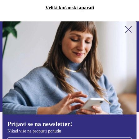
Veliki kućanski aparati
Prijavi se na newsletter!
Nikad više ne propusti ponudu.
Zatraži kupon
Informacije o korištenju osobnih podataka možeš pronaći u našim
Pravilima privatnosti
.
Prijavi se na newsletter!
Preuzmi refurbed aplikaciju
Nikad više ne propusti ponudu
Za iOS i Android