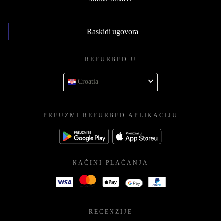
Raskidi ugovora
REFURBED U
Croatia
PREUZMI REFURBED APLIKACIJU
NAČINI PLAĆANJA
RECENZIJE