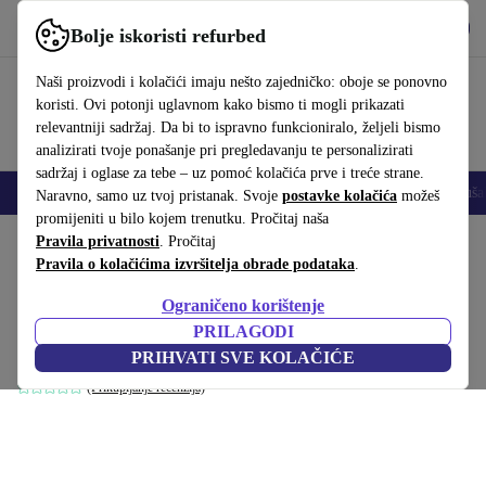
Preuzmi aplikaciju
Preuzmi
Bolje iskoristi refurbed
Koristi refurbed brzo i jednostavno
Naši proizvodi i kolačići imaju nešto zajedničko: oboje se ponovno
koristi. Ovi potonji uglavnom kako bismo ti mogli prikazati
relevantniji sadržaj. Da bi to ispravno funkcioniralo, željeli bismo
analizirati tvoje ponašanje pri pregledavanju te personalizirati
sadržaj i oglase za tebe – uz pomoć kolačića prve i treće strane.
Mobiteli
Prijenosna računala
Tableti
Pametni satovi
Dodaci
Sluša
Naravno, samo uz tvoj pristanak. Svoje
postavke kolačića
možeš
promijeniti u bilo kojem trenutku. Pročitaj naša
Početna stranica
Pravila privatnosti
Proizvodi
. Pročitaj
Kućanstvo
Namještaj
Pravila o kolačićima izvršitelja obrade podataka
.
Alicante Rastezljivi blagovaonski stol s
Ograničeno korištenje
kamenom pločom 183 do 263 cm
PRILAGODI
Crna
PRIHVATI SVE KOLAČIĆE
(Prikupljanje recenzija)