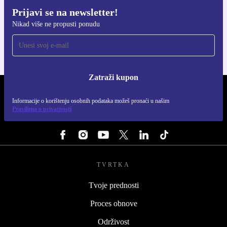
Prijavi se na newsletter!
Preuzmi refurbed aplikaciju
Nikad više ne propusti ponudu
Za iOS i Android
Zatraži kupon
REFURBED HRVATSKA - RETHINK NEW.
Informacije o korištenju osobnih podataka možeš pronaći u našim
Pravilima o privatnosti
PRATI NAS
TVRTKA
Tvoje prednosti
Proces obnove
Održivost