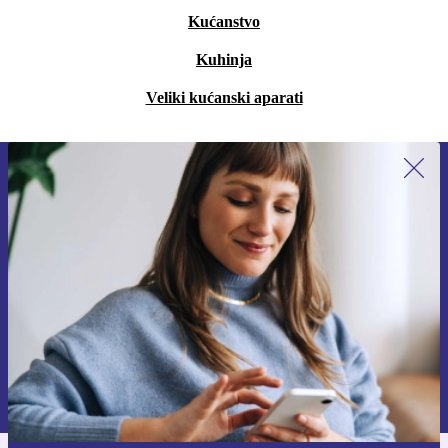
Kućanstvo
Kuhinja
Veliki kućanski aparati
Prijavi se na newsletter!
Nikad više ne propusti ponudu.
Zatraži kupon
Informacije o korištenju osobnih podataka možeš pronaći u našim
Pravilima privatnosti
.