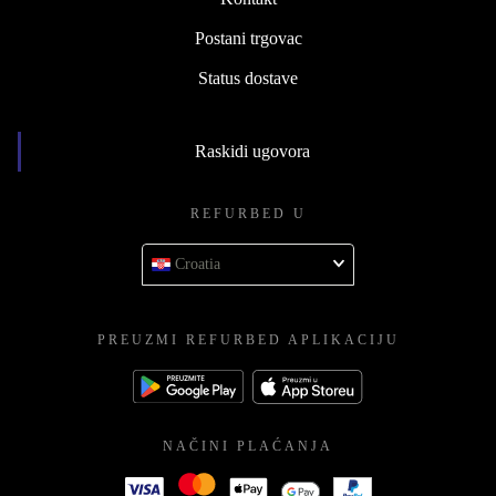
Postani trgovac
Status dostave
Raskidi ugovora
REFURBED U
Croatia
PREUZMI REFURBED APLIKACIJU
NAČINI PLAĆANJA