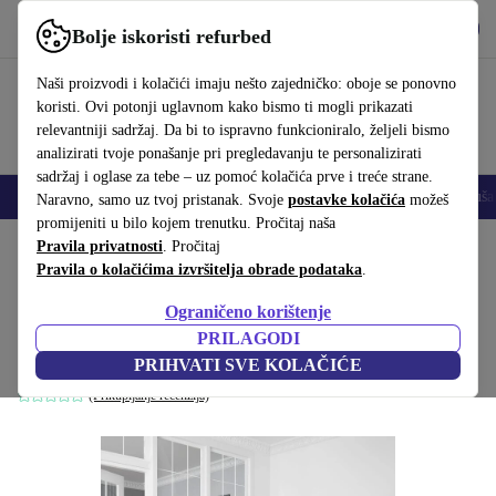
Preuzmi aplikaciju
Preuzmi
Bolje iskoristi refurbed
Koristi refurbed brzo i jednostavno
Naši proizvodi i kolačići imaju nešto zajedničko: oboje se ponovno
koristi. Ovi potonji uglavnom kako bismo ti mogli prikazati
relevantniji sadržaj. Da bi to ispravno funkcioniralo, željeli bismo
analizirati tvoje ponašanje pri pregledavanju te personalizirati
sadržaj i oglase za tebe – uz pomoć kolačića prve i treće strane.
Mobiteli
Prijenosna računala
Tableti
Pametni satovi
Dodaci
Sluša
Naravno, samo uz tvoj pristanak. Svoje
postavke kolačića
možeš
promijeniti u bilo kojem trenutku. Pročitaj naša
Početna stranica
Pravila privatnosti
Proizvodi
. Pročitaj
Kućanstvo
Namještaj
Pravila o kolačićima izvršitelja obrade podataka
.
Allie blagovaonski stol sapun Oak bijela
Ograničeno korištenje
150 x 90 cm
PRILAGODI
Bijela
PRIHVATI SVE KOLAČIĆE
(Prikupljanje recenzija)