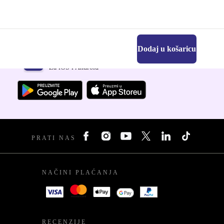
Dodaj u košaricu
Preuzmi refurbed aplikaciju
Za iOS i Android
PRATI NAS
NAČINI PLAĆANJA
RECENZIJE