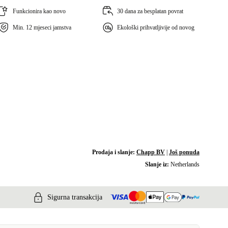
Funkcionira kao novo
30 dana za besplatan povrat
Min. 12 mjeseci jamstva
Ekološki prihvatljivije od novog
Prodaja i slanje:
Chapp BV
|
Još ponuda
Slanje iz:
Netherlands
Sigurna transakcija