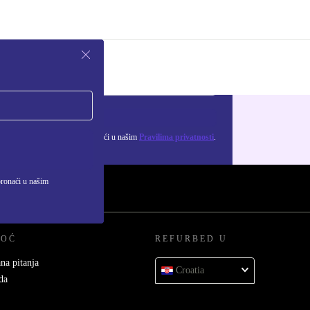
Zatraži kupon
ju osobnih podataka možeš pronaći u našim
Pravilima privatnosti
.
pronaći u našim
MOĆ
REFURBED U
na pitanja
Croatia
da