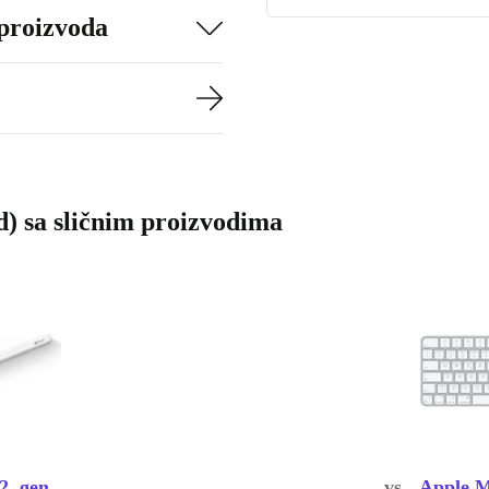
 proizvoda
) sa sličnim proizvodima
2. gen.
vs.
Apple M