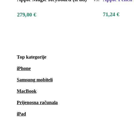
71,24 €
279,00 €
Top kategorije
iPhone
Samsung mobiteli
MacBook
Prijenosna računala
iPad