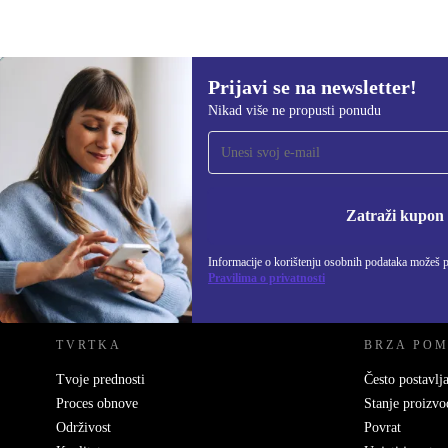
Prijavi se na newsletter!
279,00 €
339,00 €
(-18%)
Nikad više ne propusti ponudu
Prijavi se na newsletter!
Nikad više ne propusti ponudu.
Informacije o korišten
Zatraži kupon
Informacije o korištenju osobnih podataka možeš 
REFURBED HRVATSKA - RETHINK NEW.
Pravilima o privatnosti
TVRTKA
BRZA PO
Tvoje prednosti
Često postavlja
Proces obnove
Stanje proizvo
Održivost
Povrat