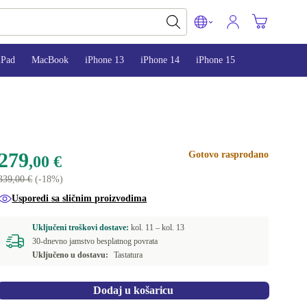
iPad
MacBook
iPhone 13
iPhone 14
iPhone 15
279
Gotovo rasprodano
,00 €
339,00 €
(-18%)
Usporedi sa sličnim proizvodima
Uključeni troškovi dostave:
kol. 11 –
kol. 13
30-dnevno jamstvo besplatnog povrata
Uključeno u dostavu:
Tastatura
Dodaj u košaricu