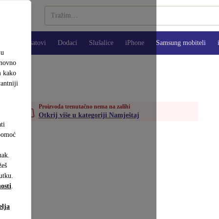
Pametni satovi
Dodaci
Slušalice
iPhone
Samsung mobiteli
ju
onovno
m kako
antniji
Proizvoda trenutačno nema na zalihi
Otkrij više u kategoriji Namještaj
ti
 pomoć
nak.
eš
utku.
osti
.
elja