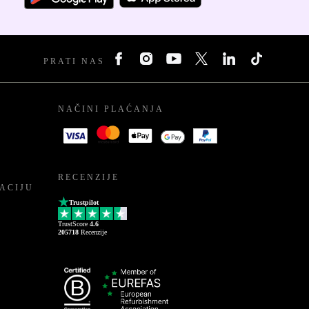
PRATI NAS
NAČINI PLAĆANJA
RECENZIJE
ACIJU
Trustpilot
TrustScore
4.6
205718
Recenzije