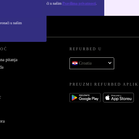
ju osobnih podataka možeš pronaći u našim
Pravilima privatnosti
.
pronaći u našim
MOĆ
REFURBED U
na pitanja
Croatia
da
PREUZMI REFURBED APLIK
c
ora