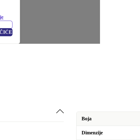
je
ČIĆE
Boja
Dimenzije