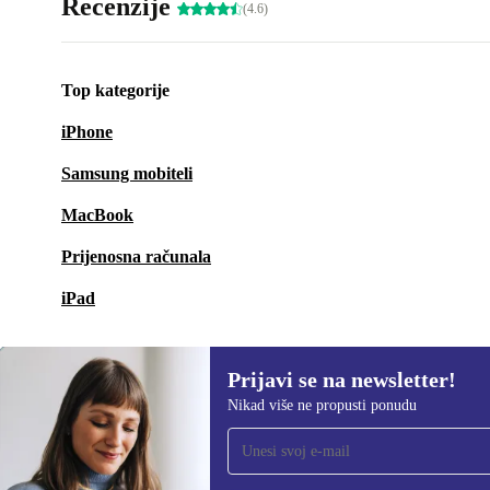
Recenzije
(4.6)
Top kategorije
iPhone
Samsung mobiteli
MacBook
Prijenosna računala
iPad
Prijavi se na newsletter!
Nikad više ne propusti ponudu
Prijavi se na newsletter!
Nikad više ne propusti ponudu.