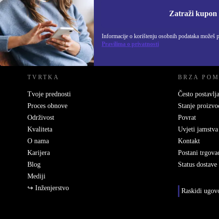
Informacije o korišten
Zatraži kupon
Informacije o korištenju osobnih podataka možeš 
REFURBED HRVATSKA - RETHINK NEW.
Pravilima o privatnosti
TVRTKA
BRZA PO
Tvoje prednosti
Često postavlja
Proces obnove
Stanje proizvo
Održivost
Povrat
Kvaliteta
Uvjeti jamstva
O nama
Kontakt
Karijera
Postani trgova
Blog
Status dostave
Mediji
↪ Inženjerstvo
Raskidi ugov