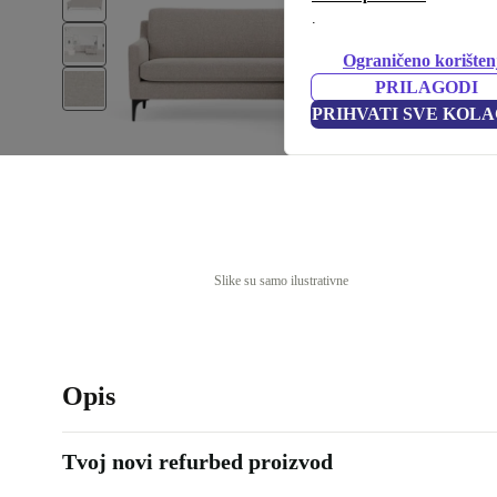
.
Ograničeno korišten
PRILAGODI
PRIHVATI SVE KOLA
Slike su samo ilustrativne
Opis
Tvoj novi refurbed proizvod