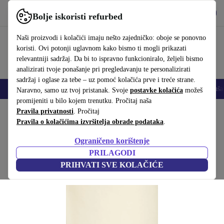
Preuzmi aplikaciju
Preuzmi
Bolje iskoristi refurbed
Koristi refurbed brzo i jednostavno
Naši proizvodi i kolačići imaju nešto zajedničko: oboje se ponovno
koristi. Ovi potonji uglavnom kako bismo ti mogli prikazati
relevantniji sadržaj. Da bi to ispravno funkcioniralo, željeli bismo
analizirati tvoje ponašanje pri pregledavanju te personalizirati
sadržaj i oglase za tebe – uz pomoć kolačića prve i treće strane.
Mobiteli
Prijenosna računala
Tableti
Pametni satovi
Dodaci
Sluša
Naravno, samo uz tvoj pristanak. Svoje
postavke kolačića
možeš
promijeniti u bilo kojem trenutku. Pročitaj naša
Početna stranica
Pravila privatnosti
Proizvodi
. Pročitaj
Kućanstvo
Namještaj
Pravila o kolačićima izvršitelja obrade podataka
.
Beam pristavni stol crn
Ograničeno korištenje
Crna
PRILAGODI
PRIHVATI SVE KOLAČIĆE
(Prikupljanje recenzija)