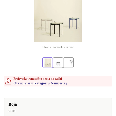
Slike su samo ilustrativne
Proizvoda trenutačno nema na zalihi
Otkrij više u kategoriji Namještaj
Boja
crna