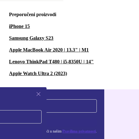
Preporučeni proizvodi
iPhone 15
Samsung Galaxy S23
Apple MacBook Air 2020 | 13.3" | M1
Lenovo ThinkPad T480 | i5-8350U | 14"
Apple Watch Ultra 2 (2023)
Zatraži kupon
ju osobnih podataka možeš pronaći u našim
Pravilima privatnosti
.