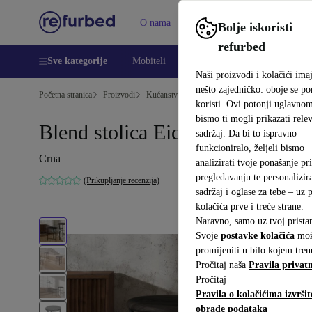
O nama
Pomoć
Bolje iskoristi
refurbed
Sve kategorije
Mobiteli
Prijenosna računala
Tableti
Naši proizvodi i kolačići ima
nešto zajedničko: oboje se p
Početna stranica
Proizvodi
Kućanstvo
Namještaj
koristi. Ovi potonji uglavno
bismo ti mogli prikazati relev
Blend stolica Eiche crn
sadržaj. Da bi to ispravno
funkcioniralo, željeli bismo
Crna
analizirati tvoje ponašanje pri
pregledavanju te personalizira
(Prikupljanje recenzija)
sadržaj i oglase za tebe – uz
kolačića prve i treće strane.
Naravno, samo uz tvoj prista
Svoje
postavke kolačića
mož
promijeniti u bilo kojem tren
Pročitaj naša
Pravila privatn
Pročitaj
Pravila o kolačićima izvršit
obrade podataka