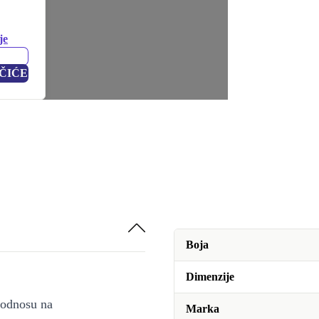
je
ČIĆE
Boja
Dimenzije
u odnosu na
Marka