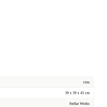
crna
39 x 39 x 45 cm
Stellar Works