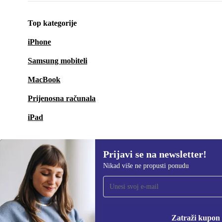
Top kategorije
iPhone
Samsung mobiteli
MacBook
Prijenosna računala
iPad
Prijavi se na newsletter!
Nikad više ne propusti ponudu
Prijavi se na newsletter!
Nikad više ne propusti ponudu.
Informacije o korišten
Zatraži kupon