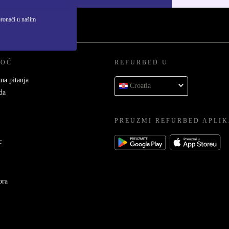
pronaći u našim
MOĆ
REFURBED U
na pitanja
Croatia
da
PREUZMI REFURBED APLIK
c
ora