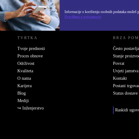
Informacije o korištenju osobnih podataka možeš 
REFURBED HRVATSKA - RETHINK NEW.
Pravilima o privatnosti
TVRTKA
BRZA PO
Tvoje prednosti
Često postavlja
Proces obnove
Stanje proizvo
Održivost
Povrat
Kvaliteta
Uvjeti jamstva
O nama
Kontakt
Karijera
Postani trgova
Blog
Status dostave
Mediji
↪ Inženjerstvo
Raskidi ugov