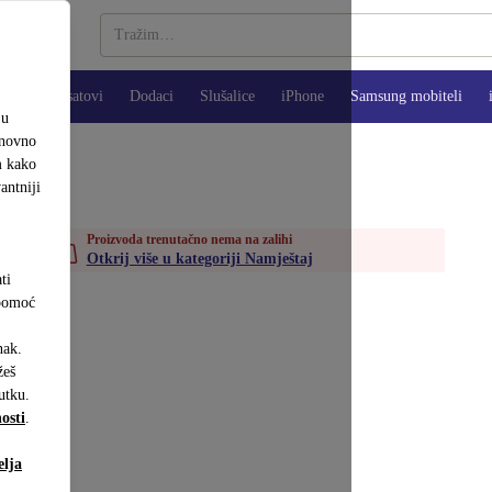
Pametni satovi
Dodaci
Slušalice
iPhone
Samsung mobiteli
ju
onovno
m kako
antniji
Proizvoda trenutačno nema na zalihi
Otkrij više u kategoriji Namještaj
ti
 pomoć
nak.
eš
utku.
osti
.
elja