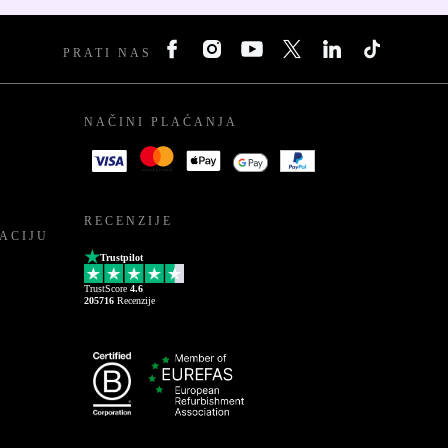
PRATI NAS
NAČINI PLAĆANJA
RECENZIJE
ACIJU
Trustpilot
TrustScore
4.6
205716
Recenzije