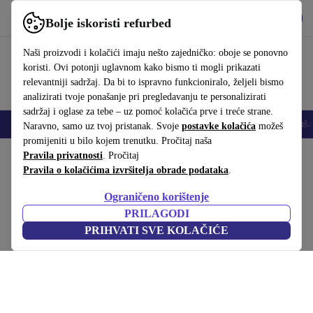
Preuzmi aplikaciju
Preuzmi
Bolje iskoristi refurbed
Koristi refurbed brzo i jednostavno
Naši proizvodi i kolačići imaju nešto zajedničko: oboje se ponovno
koristi. Ovi potonji uglavnom kako bismo ti mogli prikazati
relevantniji sadržaj. Da bi to ispravno funkcioniralo, željeli bismo
analizirati tvoje ponašanje pri pregledavanju te personalizirati
sadržaj i oglase za tebe – uz pomoć kolačića prve i treće strane.
Mobiteli
Prijenosna računala
Tableti
Pametni satovi
Dodaci
Sluša
Naravno, samo uz tvoj pristanak. Svoje
postavke kolačića
možeš
promijeniti u bilo kojem trenutku. Pročitaj naša
Početna stranica
Pravila privatnosti
Proizvodi
. Pročitaj
Kućanstvo
Namještaj
Pravila o kolačićima izvršitelja obrade podataka
.
Blink pristavni stol Ø60cm
Ograničeno korištenje
Bijela
PRILAGODI
PRIHVATI SVE KOLAČIĆE
(Prikupljanje recenzija)