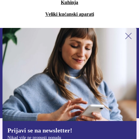
Kuhinja
Veliki kućanski aparati
Prijavi se na newsletter!
Nikad više ne propusti ponudu.
Zatraži kupon
Informacije o korištenju osobnih podataka možeš pronaći u našim
Pravilima privatnosti
.
Prijavi se na newsletter!
Preuzmi refurbed aplikaciju
Nikad više ne propusti ponudu
Za iOS i Android