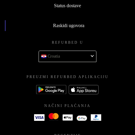
Status dostave
Raskidi ugovora
REFURBED U
Croatia
PREUZMI REFURBED APLIKACIJU
NAČINI PLAĆANJA