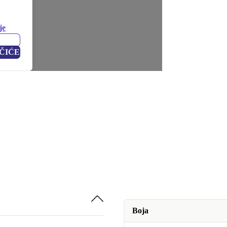
je
ČIĆE
Boja