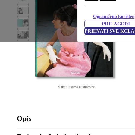
.
Ograničeno korišten
PRILAGODI
PRIHVATI SVE KOLA
Slike su samo ilustrativne
Opis