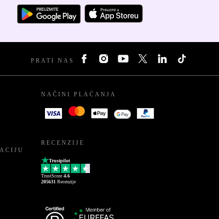
PRATI NAS
NAČINI PLAĆANJA
RECENZIJE
ACIJU
Trustpilot
TrustScore
4.6
205631
Recenzije