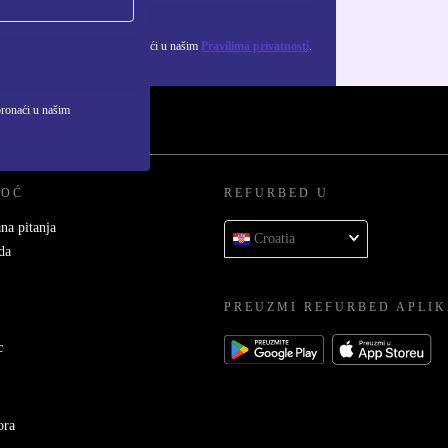
Zatraži kupon
ju osobnih podataka možeš pronaći u našim
Pravilima privatnosti
.
pronaći u našim
MOĆ
REFURBED U
na pitanja
Croatia
da
PREUZMI REFURBED APLIK
c
ora