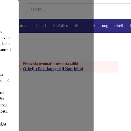
Pametni satovi
Dodaci
Slušalice
iPhone
Samsung mobiteli
ju
onovno
m kako
antniji
Proizvoda trenutačno nema na zalihi
Otkrij više u kategoriji Namještaj
ti
 pomoć
nak.
eš
utku.
osti
.
elja