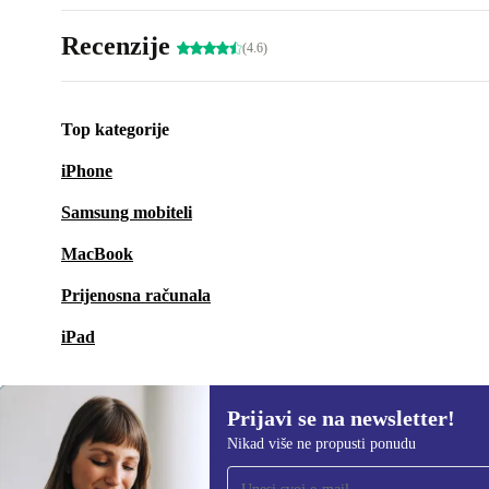
Recenzije
(4.6)
Top kategorije
iPhone
Samsung mobiteli
MacBook
Prijenosna računala
iPad
Prijavi se na newsletter!
Nikad više ne propusti ponudu
Prijavi se na newsletter!