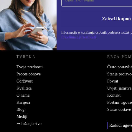
Nikad više ne propusti ponudu.
Informacije o korišten
Zatraži kupon
Informacije o korištenju osobnih podataka možeš 
REFURBED HRVATSKA - RETHINK NEW.
Pravilima o privatnosti
TVRTKA
BRZA PO
Tvoje prednosti
Često postavlja
Proces obnove
Stanje proizvo
Održivost
Povrat
Kvaliteta
Uvjeti jamstva
O nama
Kontakt
Karijera
Postani trgova
Blog
Status dostave
Mediji
↪ Inženjerstvo
Raskidi ugov