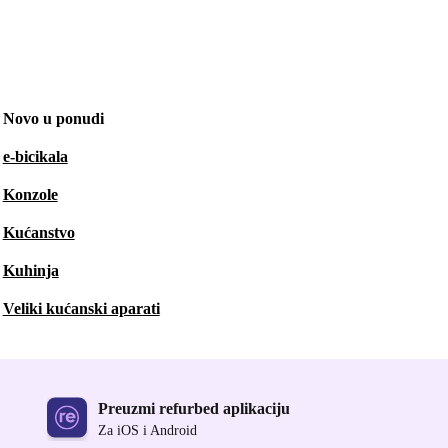
Novo u ponudi
e-bicikala
Konzole
Kućanstvo
Kuhinja
Veliki kućanski aparati
Preuzmi refurbed aplikaciju
Za iOS i Android