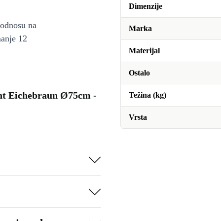
Dimenzije
u odnosu na
Marka
manje 12
Materijal
Ostalo
önt Eichebraun Ø75cm -
Težina (kg)
Vrsta