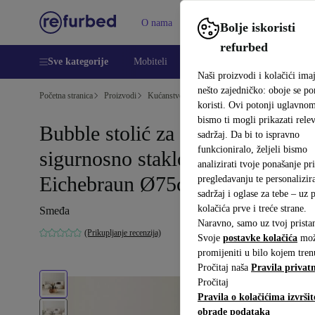
O nama
Pomoć
Bolje iskoristi
refurbed
Sve kategorije
Mobiteli
Prijenosna računala
Tableti
Naši proizvodi i kolačići ima
nešto zajedničko: oboje se p
Početna stranica
Proizvodi
Kućanstvo
Namještaj
koristi. Ovi potonji uglavno
bismo ti mogli prikazati relev
Bubble stolić za kavu
sadržaj. Da bi to ispravno
funkcioniralo, željeli bismo
sigurnosno staklo Getönt
analizirati tvoje ponašanje pri
Eichebraun Ø75cm
pregledavanju te personalizira
sadržaj i oglase za tebe – uz
kolačića prve i treće strane.
Smeđa
Naravno, samo uz tvoj prista
(Prikupljanje recenzija)
Svoje
postavke kolačića
mož
promijeniti u bilo kojem tren
Pročitaj naša
Pravila privatn
Pročitaj
Pravila o kolačićima izvršit
obrade podataka