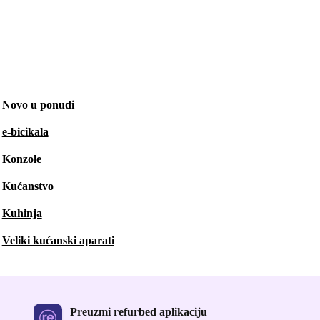
Novo u ponudi
e-bicikala
Konzole
Kućanstvo
Kuhinja
Veliki kućanski aparati
Preuzmi refurbed aplikaciju