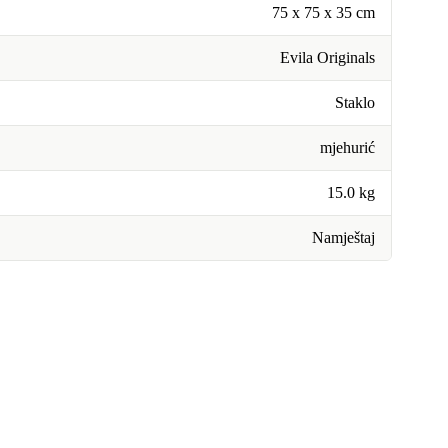
75 x 75 x 35 cm
Evila Originals
Staklo
mjehurić
15.0 kg
Namještaj