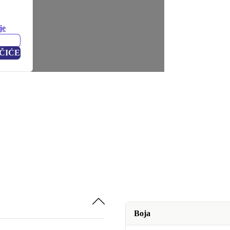
je
ČIĆE
Boja