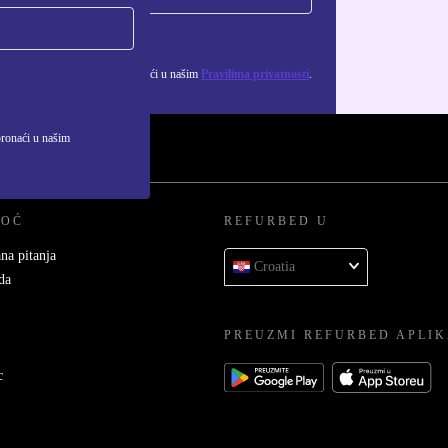
Zatraži kupon
ju osobnih podataka možeš pronaći u našim
Pravilima privatnosti
.
pronaći u našim
MOĆ
REFURBED U
na pitanja
Croatia
da
PREUZMI REFURBED APLIK
c