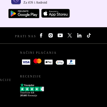
Za iOS i Android
PRATI NAS
NAČINI PLAĆANJA
RECENZIJE
ACIJU
Trustpilot
TrustScore
4.6
205403
Recenzije