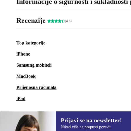
Informacije o sigurnosti i sukladnosti
Recenzije
(4.6)
Top kategorije
iPhone
Samsung mobiteli
MacBook
Prijenosna računala
iPad
Prijavi se na newsletter!
Nikad više ne propusti ponudu