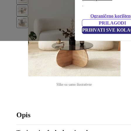
.
Ograničeno korišten
PRILAGODI
PRIHVATI SVE KOLA
Slike su samo ilustrativne
Opis