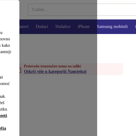
Pametni satovi
Dodaci
Slušalice
iPhone
Samsung mobiteli
ju
onovno
m kako
antniji
Proizvoda trenutačno nema na zalihi
Otkrij više u kategoriji Namještaj
ti
 pomoć
nak.
eš
utku.
osti
.
elja