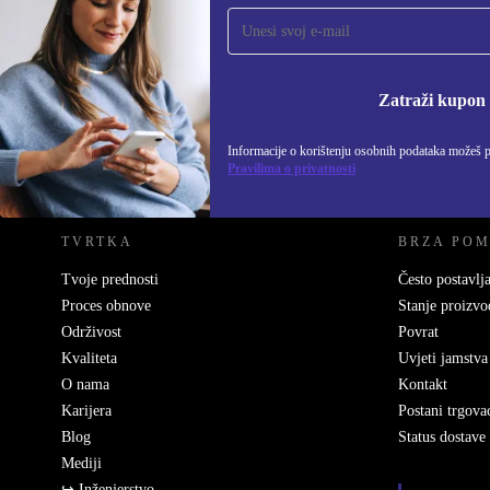
Prijavi se na newsletter!
Nikad više ne propusti ponudu.
Informacije o korišten
Zatraži kupon
Informacije o korištenju osobnih podataka možeš 
REFURBED HRVATSKA - RETHINK NEW.
Pravilima o privatnosti
TVRTKA
BRZA PO
Tvoje prednosti
Često postavlja
Proces obnove
Stanje proizvo
Održivost
Povrat
Kvaliteta
Uvjeti jamstva
O nama
Kontakt
Karijera
Postani trgova
Blog
Status dostave
Mediji
↪ Inženjerstvo