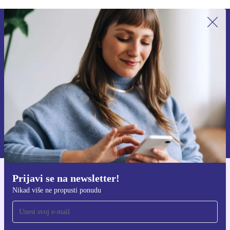
Prijavi se na newsletter!
Nikad više ne propusti ponudu.
Zatraži kupon
Informacije o korištenju osobnih podataka možeš pronaći u našim
Pravilima privatnosti
.
Prijavi se na newsletter!
Preuzmi refurbed aplikaciju
Nikad više ne propusti ponudu
Za iOS i Android