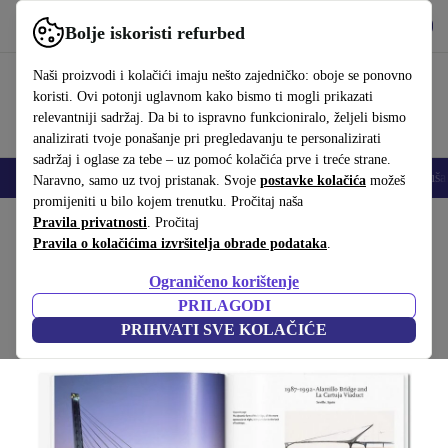
Preuzmi aplikaciju
Preuzmi
Bolje iskoristi refurbed
Koristi refurbed brzo i jednostavno
Naši proizvodi i kolačići imaju nešto zajedničko: oboje se ponovno
koristi. Ovi potonji uglavnom kako bismo ti mogli prikazati
relevantniji sadržaj. Da bi to ispravno funkcioniralo, željeli bismo
analizirati tvoje ponašanje pri pregledavanju te personalizirati
sadržaj i oglase za tebe – uz pomoć kolačića prve i treće strane.
Mobiteli
Prijenosna računala
Tableti
Pametni satovi
Dodaci
Sluša
Naravno, samo uz tvoj pristanak. Svoje
postavke kolačića
možeš
promijeniti u bilo kojem trenutku. Pročitaj naša
Početna stranica
Pravila privatnosti
Proizvodi
. Pročitaj
Kućanstvo
Namještaj
Pravila o kolačićima izvršitelja obrade podataka
.
Calatrava knjiga
Ograničeno korištenje
Bijela
PRILAGODI
PRIHVATI SVE KOLAČIĆE
(Prikupljanje recenzija)