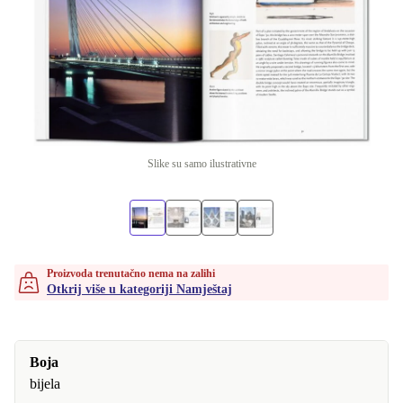
Slike su samo ilustrativne
Proizvoda trenutačno nema na zalihi
Otkrij više u kategoriji Namještaj
Boja
bijela