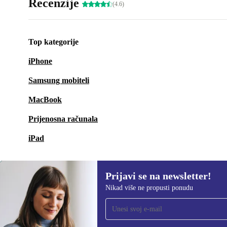
Recenzije
(4.6)
Top kategorije
iPhone
Samsung mobiteli
MacBook
Prijenosna računala
iPad
Prijavi se na newsletter!
Nikad više ne propusti ponudu
Prijavi se na newsletter!
Nikad više ne propusti ponudu.