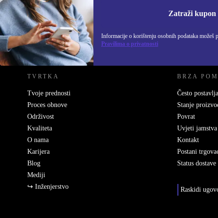
Informacije o korišten
Zatraži kupon
Informacije o korištenju osobnih podataka možeš 
REFURBED HRVATSKA - RETHINK NEW.
Pravilima o privatnosti
TVRTKA
BRZA PO
Tvoje prednosti
Često postavlja
Proces obnove
Stanje proizvo
Održivost
Povrat
Kvaliteta
Uvjeti jamstva
O nama
Kontakt
Karijera
Postani trgova
Blog
Status dostave
Mediji
↪ Inženjerstvo
Raskidi ugov