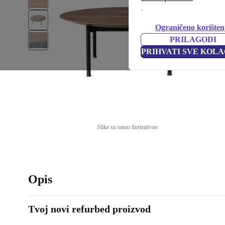
.
Ograničeno korišten
PRILAGODI
PRIHVATI SVE KOLA
Slike su samo ilustrativne
Opis
Tvoj novi refurbed proizvod