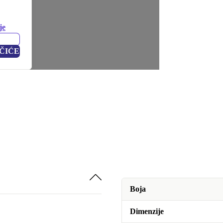
je
ČIĆE
Boja
Dimenzije