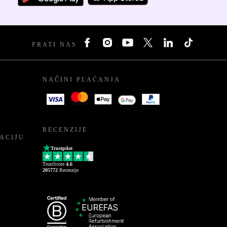
PRATI NAS
NAČINI PLAĆANJA
RECENZIJE
ACIJU
Trustpilot
TrustScore
4.6
205772
Recenzije