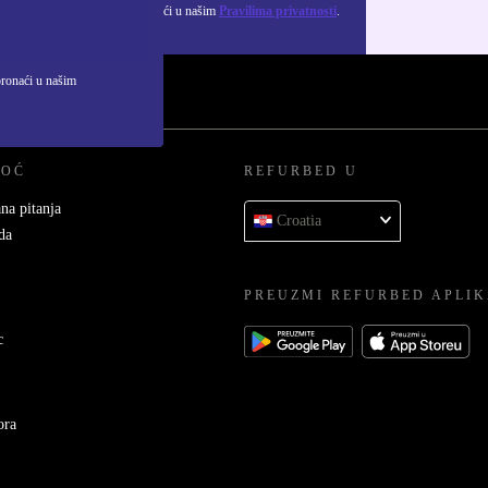
ju osobnih podataka možeš pronaći u našim
Pravilima privatnosti
.
pronaći u našim
MOĆ
REFURBED U
na pitanja
Croatia
da
PREUZMI REFURBED APLIK
c
ora