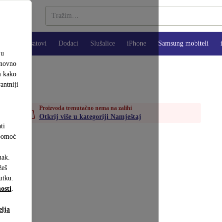
Pametni satovi
Dodaci
Slušalice
iPhone
Samsung mobiteli
ju
onovno
m kako
antniji
Proizvoda trenutačno nema na zalihi
Otkrij više u kategoriji Namještaj
ti
 pomoć
nak.
eš
utku.
osti
.
elja