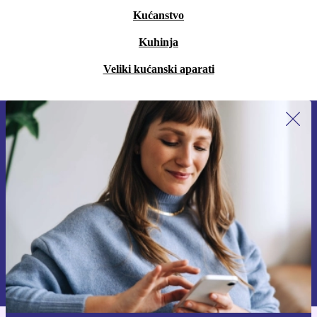
Kućanstvo
Kuhinja
Veliki kućanski aparati
Prijavi se na newsletter!
Nikad više ne propusti ponudu.
Zatraži kupon
Informacije o korištenju osobnih podataka možeš pronaći u našim
Pravilima privatnosti
.