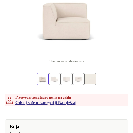
Slike su samo ilustrativne
Proizvoda trenutačno nema na zalihi
Otkrij više u kategoriji Namještaj
Boja