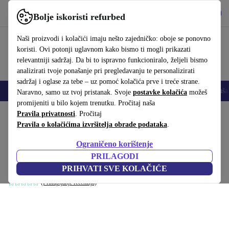
Preuzmi aplikaciju
Preuzmi
Bolje iskoristi refurbed
Koristi refurbed brzo i jednostavno
Naši proizvodi i kolačići imaju nešto zajedničko: oboje se ponovno
koristi. Ovi potonji uglavnom kako bismo ti mogli prikazati
relevantniji sadržaj. Da bi to ispravno funkcioniralo, željeli bismo
analizirati tvoje ponašanje pri pregledavanju te personalizirati
sadržaj i oglase za tebe – uz pomoć kolačića prve i treće strane.
Mobiteli
Prijenosna računala
Tableti
Pametni satovi
Dodaci
Sluša
Naravno, samo uz tvoj pristanak. Svoje
postavke kolačića
možeš
promijeniti u bilo kojem trenutku. Pročitaj naša
Početna stranica
Pravila privatnosti
Proizvodi
. Pročitaj
Kućanstvo
Namještaj
Pravila o kolačićima izvršitelja obrade podataka
.
Dane jednosjedalo kutni modul lijevo
Ograničeno korištenje
Mark Sand
PRILAGODI
Smeđa
PRIHVATI SVE KOLAČIĆE
(Prikupljanje recenzija)