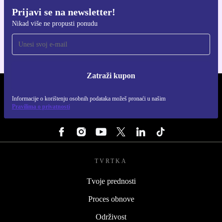
Prijavi se na newsletter!
Preuzmi refurbed aplikaciju
Nikad više ne propusti ponudu
Za iOS i Android
Zatraži kupon
REFURBED HRVATSKA - RETHINK NEW.
Informacije o korištenju osobnih podataka možeš pronaći u našim
Pravilima o privatnosti
PRATI NAS
TVRTKA
Tvoje prednosti
Proces obnove
Održivost