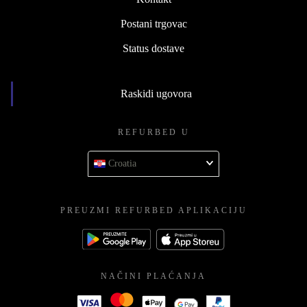
Postani trgovac
Status dostave
Raskidi ugovora
REFURBED U
Croatia
PREUZMI REFURBED APLIKACIJU
NAČINI PLAĆANJA