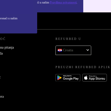
ju osobnih podataka možeš pronaći u našim
Pravilima privatnosti
.
pronaći u našim
MOĆ
REFURBED U
na pitanja
Croatia
da
PREUZMI REFURBED APLIK
c
ora