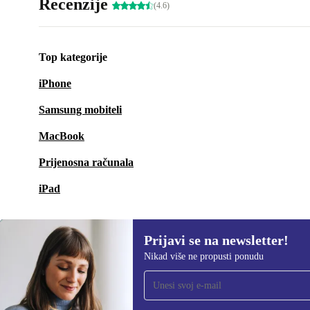
Recenzije
(4.6)
Top kategorije
iPhone
Samsung mobiteli
MacBook
Prijenosna računala
iPad
Prijavi se na newsletter!
Nikad više ne propusti ponudu
Prijavi se na newsletter!
Nikad više ne propusti ponudu.