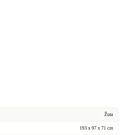
Žuta
193 x 97 x 71 cm