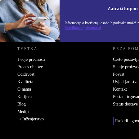
Informacije o korišten
Zatraži kupon
Informacije o korištenju osobnih podataka možeš 
REFURBED HRVATSKA - RETHINK NEW.
Pravilima o privatnosti
TVRTKA
BRZA PO
Tvoje prednosti
Često postavlja
Proces obnove
Stanje proizvo
Održivost
Povrat
Kvaliteta
Uvjeti jamstva
O nama
Kontakt
Karijera
Postani trgova
Blog
Status dostave
Mediji
↪ Inženjerstvo
Raskidi ugov