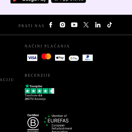
PRATI NAS
NAČINI PLAĆANJA
RECENZIJE
ACIJU
Trustpilot
TrustScore
4.6
205772
Recenzije