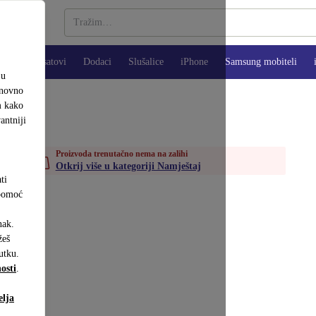
Pametni satovi
Dodaci
Slušalice
iPhone
Samsung mobiteli
ju
onovno
m kako
antniji
Proizvoda trenutačno nema na zalihi
Otkrij više u kategoriji Namještaj
ti
 pomoć
nak.
eš
utku.
osti
.
elja