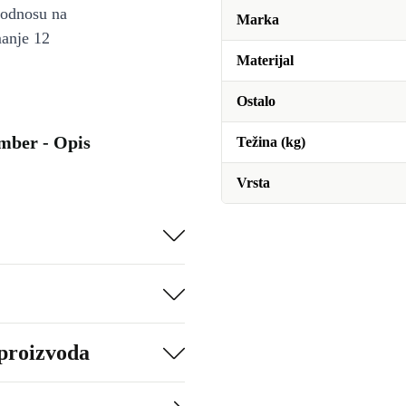
u odnosu na
Marka
manje 12
Materijal
Ostalo
Amber - Opis
Težina (kg)
Vrsta
 proizvoda