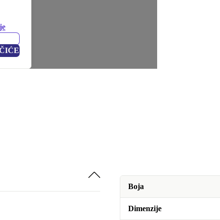
je
ČIĆE
Boja
Dimenzije