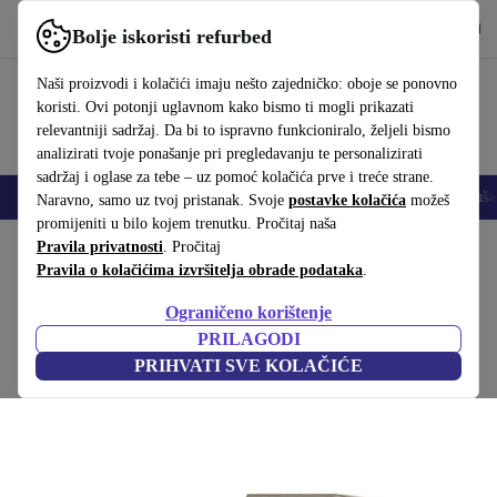
Preuzmi aplikaciju
Preuzmi
Bolje iskoristi refurbed
Koristi refurbed brzo i jednostavno
Naši proizvodi i kolačići imaju nešto zajedničko: oboje se ponovno
koristi. Ovi potonji uglavnom kako bismo ti mogli prikazati
relevantniji sadržaj. Da bi to ispravno funkcioniralo, željeli bismo
analizirati tvoje ponašanje pri pregledavanju te personalizirati
sadržaj i oglase za tebe – uz pomoć kolačića prve i treće strane.
Mobiteli
Prijenosna računala
Tableti
Pametni satovi
Dodaci
Sluša
Naravno, samo uz tvoj pristanak. Svoje
postavke kolačića
možeš
promijeniti u bilo kojem trenutku. Pročitaj naša
Početna stranica
Pravila privatnosti
Proizvodi
. Pročitaj
Kućanstvo
Namještaj
Pravila o kolačićima izvršitelja obrade podataka
.
Dane lijevi ležaljka Impression Greige
Ograničeno korištenje
Siva
PRILAGODI
PRIHVATI SVE KOLAČIĆE
(Prikupljanje recenzija)