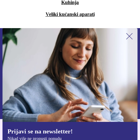
Kuhinja
Veliki kućanski aparati
Prijavi se na newsletter!
Nikad više ne propusti ponudu.
Zatraži kupon
Informacije o korištenju osobnih podataka možeš pronaći u našim
Pravilima privatnosti
.
Prijavi se na newsletter!
Preuzmi refurbed aplikaciju
Nikad više ne propusti ponudu
Za iOS i Android