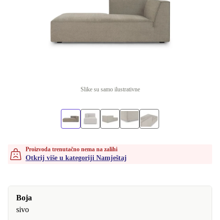
Slike su samo ilustrativne
Proizvoda trenutačno nema na zalihi
Otkrij više u kategoriji Namještaj
Boja
sivo